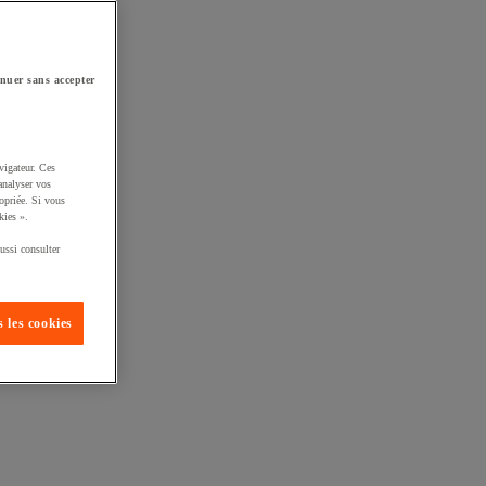
nuer sans accepter
vigateur. Ces
analyser vos
opriée. Si vous
kies ».
ussi consulter
 les cookies