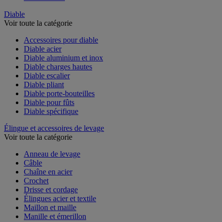
Table à billes
Diable
Voir toute la catégorie
Accessoires pour diable
Diable acier
Diable aluminium et inox
Diable charges hautes
Diable escalier
Diable pliant
Diable porte-bouteilles
Diable pour fûts
Diable spécifique
Élingue et accessoires de levage
Voir toute la catégorie
Anneau de levage
Câble
Chaîne en acier
Crochet
Drisse et cordage
Élingues acier et textile
Maillon et maille