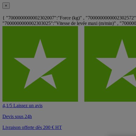
×
{ "7000000000002302007":"Force (kg)" , "7000000000002302572":"
"7000000000002303025":"Vitesse de levée maxi (m/min)" , "7000
4,1/5 Laissez un avis
Devis sous 24h
Livraison offerte dès 200 € HT