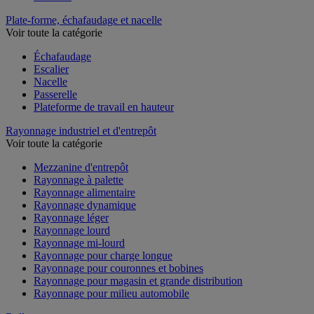
Paillasse
Plate-forme, échafaudage et nacelle
Voir toute la catégorie
Échafaudage
Escalier
Nacelle
Passerelle
Plateforme de travail en hauteur
Rayonnage industriel et d'entrepôt
Voir toute la catégorie
Mezzanine d'entrepôt
Rayonnage à palette
Rayonnage alimentaire
Rayonnage dynamique
Rayonnage léger
Rayonnage lourd
Rayonnage mi-lourd
Rayonnage pour charge longue
Rayonnage pour couronnes et bobines
Rayonnage pour magasin et grande distribution
Rayonnage pour milieu automobile