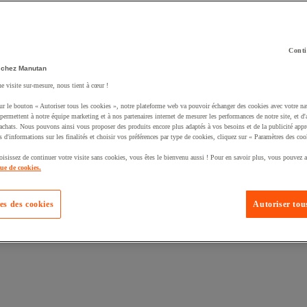
Conti
 chez Manutan
ne visite sur-mesure, nous tient à cœur !
ur le bouton « Autoriser tous les cookies », notre plateforme web va pouvoir échanger des cookies avec votre na
uté un produit à votre panier :
permettent à notre équipe marketing et à nos partenaires internet de mesurer les performances de notre site, et d'
'achats. Nous pouvons ainsi vous proposer des produits encore plus adaptés à vos besoins et de la publicité appr
s d'informations sur les finalités et choisir vos préférences par type de cookies, cliquez sur « Paramètres des coo
oisissez de continuer votre visite sans cookies, vous êtes le bienvenu aussi ! Pour en savoir plus, vous pouvez a
que de cookies.
es des cookies
Autoriser tous