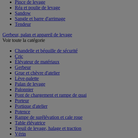
Manille et émerillon
Pince de levage
Réa et poulie de levage
Sandow
Sangle et barre d'arrimage
Tendeur
Gerbeur, palan et appareil de levage
Voir toute la catégorie
Chandelle et béquille de sécurité
Cric
Élévateur de matériaux
Gerbeur
Grue et chèvre d'atelier
Lève-palette
Palan de levage
Palonnier
Pont de chargement et rampe de quai
Porteur
Portique d'atelier
Potence
Rampe de surélévation et cale roue
Table élévatrice
Treuil de levage, halage et traction