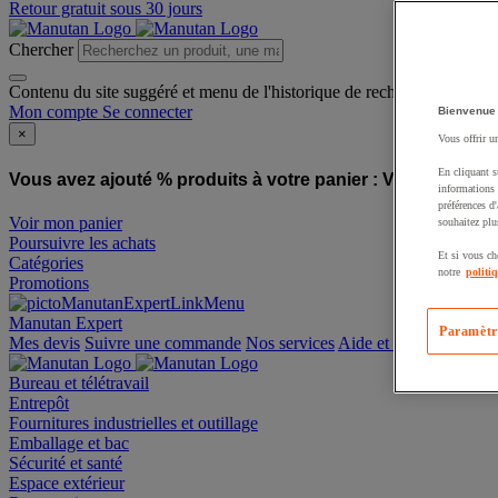
Retour gratuit sous 30 jours
Chercher
Contenu du site suggéré et menu de l'historique de recherche
Mon compte
Se connecter
Bienvenue
×
Vous offrir u
En cliquant s
Vous avez ajouté % produits à votre panier :
Vous avez ajo
informations 
préférences d
Voir mon panier
souhaitez plu
Poursuivre les achats
Et si vous ch
Catégories
notre
politi
Promotions
Manutan Expert
Paramètr
offre reconditionnée
Mes devis
Suivre une commande
Nos services
Aide et contact
Bureau et télétravail
Entrepôt
Fournitures industrielles et outillage
Emballage et bac
Sécurité et santé