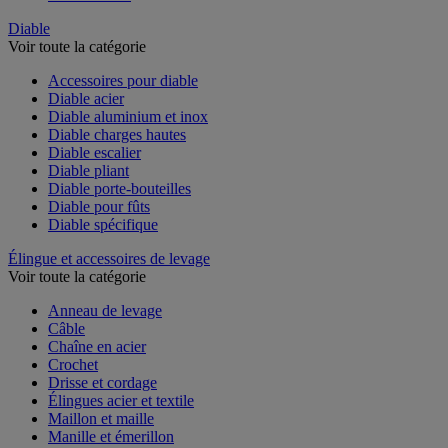
Table à billes
Diable
Voir toute la catégorie
Accessoires pour diable
Diable acier
Diable aluminium et inox
Diable charges hautes
Diable escalier
Diable pliant
Diable porte-bouteilles
Diable pour fûts
Diable spécifique
Élingue et accessoires de levage
Voir toute la catégorie
Anneau de levage
Câble
Chaîne en acier
Crochet
Drisse et cordage
Élingues acier et textile
Maillon et maille