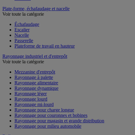
Paillasse
Plate-forme, échafaudage et nacelle
Voir toute la catégorie
Échafaudage
Escalier
Nacelle
Passerelle
Plateforme de travail en hauteur
Rayonnage industriel et d'entrepôt
Voir toute la catégorie
Mezzanine d'entrepôt
Rayonnage à palette
Rayonnage alimentaire
Rayonnage dynamique
Rayonnage léger
Rayonnage lourd
Rayonnage mi-lourd
Rayonnage pour charge longue
Rayonnage pour couronnes et bobines
Rayonnage pour magasin et grande distribution
Rayonnage pour milieu automobile