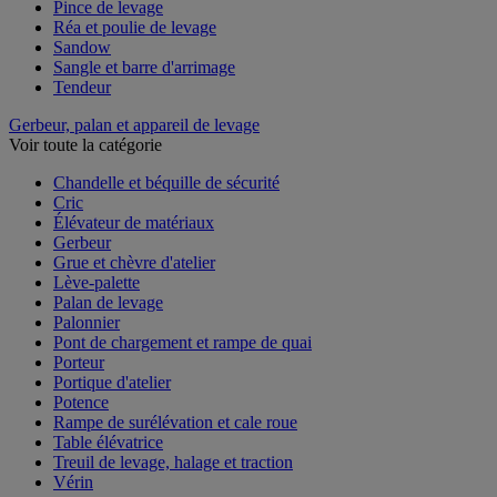
Manille et émerillon
Pince de levage
Réa et poulie de levage
Sandow
Sangle et barre d'arrimage
Tendeur
Gerbeur, palan et appareil de levage
Voir toute la catégorie
Chandelle et béquille de sécurité
Cric
Élévateur de matériaux
Gerbeur
Grue et chèvre d'atelier
Lève-palette
Palan de levage
Palonnier
Pont de chargement et rampe de quai
Porteur
Portique d'atelier
Potence
Rampe de surélévation et cale roue
Table élévatrice
Treuil de levage, halage et traction