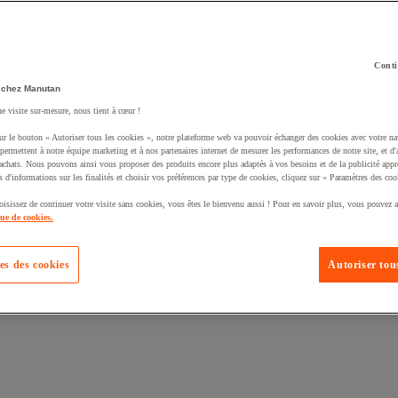
Conti
 chez Manutan
ne visite sur-mesure, nous tient à cœur !
ur le bouton « Autoriser tous les cookies », notre plateforme web va pouvoir échanger des cookies avec votre na
uté un produit à votre panier :
permettent à notre équipe marketing et à nos partenaires internet de mesurer les performances de notre site, et d'
'achats. Nous pouvons ainsi vous proposer des produits encore plus adaptés à vos besoins et de la publicité appr
s d'informations sur les finalités et choisir vos préférences par type de cookies, cliquez sur « Paramètres des coo
oisissez de continuer votre visite sans cookies, vous êtes le bienvenu aussi ! Pour en savoir plus, vous pouvez a
que de cookies.
es des cookies
Autoriser tous