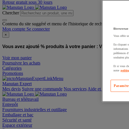
Retour gratuit sous 30 jours
Chercher
Contenu du site suggéré et menu de l'historique de recherche
Mon compte
Se connecter
Bienvenue
×
Vous offrir u
En cliquant s
Vous avez ajouté % produits à votre panier :
Vous avez ajo
informations 
préférences d
Voir mon panier
souhaitez plu
Poursuivre les achats
Et si vous ch
Catégories
notre
politi
Promotions
Manutan Expert
Paramètr
offre reconditionnée
Mes devis
Suivre une commande
Nos services
Aide et contact
Bureau et télétravail
Entrepôt
Fournitures industrielles et outillage
Emballage et bac
Sécurité et santé