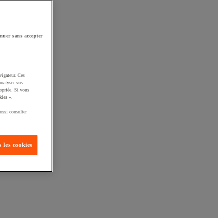
nuer sans accepter
vigateur. Ces
analyser vos
opriée. Si vous
kies ».
ussi consulter
 les cookies