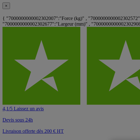
×
{ "7000000000002302007":"Force (kg)" , "7000000000002302572":
"7000000000002302677":"Largeur (mm)" , "7000000000002302908":
4,1/5 Laissez un avis
Devis sous 24h
Livraison offerte dès 200 € HT