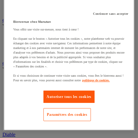
Remorque industrielle
Servante et desserte de manutention
Continuer sans accepter
Chauffage, rafraîchisseur et déshumidificateur
Bienvenue chez Manutan
Voir toute la catégorie
Vous offrir une visite sur-mesure, nous tient à cœur !
Chauffage au fuel
En cliquant sur le bouton « Autoriser tous les cookies », notre plateforme web va pouvoir
Chauffage au gaz
échanger des cookies avec votre navigateur. Ces informations permettent à notre équipe
Chauffage électrique
marketing et à nos partenaires internet de mesurer les performances de notre site, et
Rafraîchisseur et déshumidificateur
d'analyser vos préférences d'achats. Nous pouvons ainsi vous proposer des produits encore
plus adaptés à vos besoins et de la publicité appropriée. Si vous souhaitez plus
d'informations sur les finalités et choisir vos préférences par type de cookies, cliquez sur
Convoyeur
« Paramètres des cookies ».
Voir toute la catégorie
Et si vous choisissez de continuer votre visite sans cookies, vous êtes le bienvenu aussi !
Accessoires pour convoyeur
Pour en savoir plus, vous pouvez aussi consulter notre
politique de cookies.
Bille de manutention
Convoyeur à rouleaux
Convoyeur extensible et mobile
Autoriser tous les cookies
Convoyeur motorisé à bande
Convoyeur pour palettes
Rail et barrette de manutention
Paramètres des cookies
Rouleau de manutention et galet pour convoyeur
Table à billes
Diable