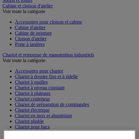
Sports et loisirs
Cabine et cloison d'atelier
Voir toute la catégorie
Accessoires pour cloison et cabine
Cabine d'atelier
Cabine de peinture
Cloison d'atelier
Porte à lanières
Chariot et remorque de manutention industriels
Voir toute la catégorie
Accessoires pour chariot
Chariot à dossier fixe et à ridelle
Chariot à mailles
Chariot à niveau constant
Chariot à plateaux
Chariot conteneur
Chariot de préparation de commandes
Chariot électrique
Chariot en inox et aluminium
Chariot pliable
Chariot pour bacs
Chariot pour charges longues et volumineuses
Plateforme mobile