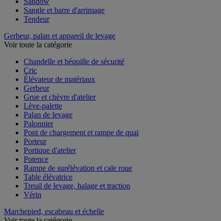
Sandow
Sangle et barre d'arrimage
Tendeur
Gerbeur, palan et appareil de levage
Voir toute la catégorie
Chandelle et béquille de sécurité
Cric
Élévateur de matériaux
Gerbeur
Grue et chèvre d'atelier
Lève-palette
Palan de levage
Palonnier
Pont de chargement et rampe de quai
Porteur
Portique d'atelier
Potence
Rampe de surélévation et cale roue
Table élévatrice
Treuil de levage, halage et traction
Vérin
Marchepied, escabeau et échelle
Voir toute la catégorie