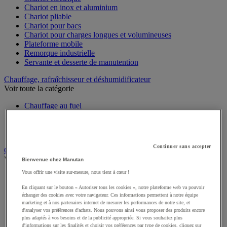
Chariot en inox et aluminium
Chariot pliable
Chariot pour bacs
Chariot pour charges longues et volumineuses
Plateforme mobile
Remorque industrielle
Servante et desserte de manutention
Chauffage, rafraîchisseur et déshumidificateur
Voir toute la catégorie
Chauffage au fuel
Chauffage au gaz
Chauffage électrique
Rafraîchisseur et déshumidificateur
Continuer sans accepter
Convoyeur
Voir toute la catégorie
Bienvenue chez Manutan
Vous offrir une visite sur-mesure, nous tient à cœur !
Accessoires pour convoyeur
Bille de manutention
En cliquant sur le bouton « Autoriser tous les cookies », notre plateforme web va pouvoir
Convoyeur à rouleaux
échanger des cookies avec votre navigateur. Ces informations permettent à notre équipe
Convoyeur extensible et mobile
marketing et à nos partenaires internet de mesurer les performances de notre site, et
d'analyser vos préférences d'achats. Nous pouvons ainsi vous proposer des produits encore
Convoyeur motorisé à bande
plus adaptés à vos besoins et de la publicité appropriée. Si vous souhaitez plus
Convoyeur pour palettes
d'informations sur les finalités et choisir vos préférences par type de cookies, cliquez sur