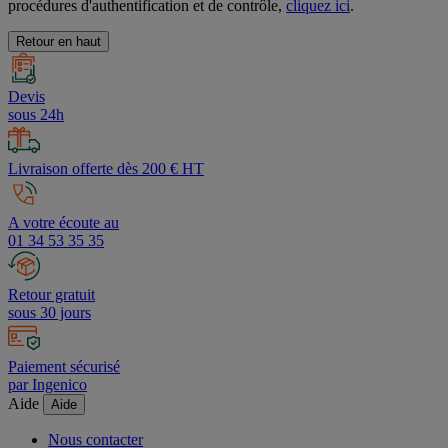
procédures d'authentification et de contrôle,
cliquez ici
.
Retour en haut
Devis
sous 24h
Livraison offerte dès 200 € HT
A votre écoute au
01 34 53 35 35
Retour gratuit
sous 30 jours
Paiement sécurisé
par Ingenico
Aide
Aide
Nous contacter