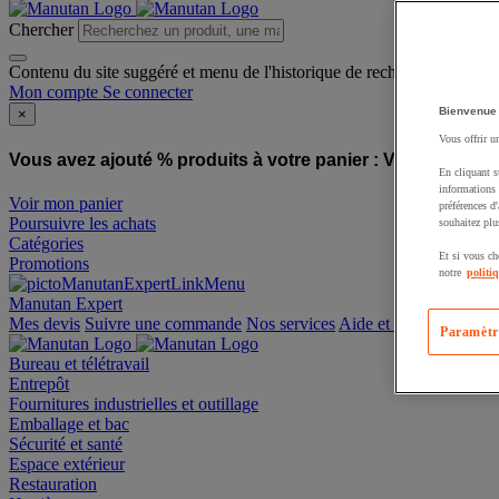
Chercher
Contenu du site suggéré et menu de l'historique de recherche
Mon compte
Se connecter
Bienvenue
×
Vous offrir u
Vous avez ajouté % produits à votre panier :
Vous avez ajo
En cliquant s
informations 
Voir mon panier
préférences d
Poursuivre les achats
souhaitez plu
Catégories
Et si vous ch
Promotions
notre
politi
Manutan Expert
offre reconditionnée
Paramètr
Mes devis
Suivre une commande
Nos services
Aide et contact
Bureau et télétravail
Entrepôt
Fournitures industrielles et outillage
Emballage et bac
Sécurité et santé
Espace extérieur