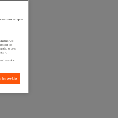
nuer sans accepter
vigateur. Ces
analyser vos
opriée. Si vous
kies ».
ussi consulter
 les cookies