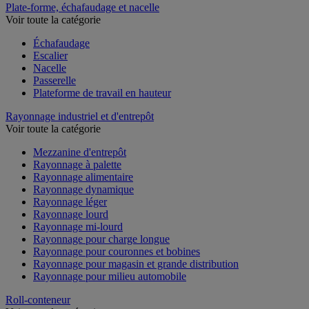
Plate-forme, échafaudage et nacelle
Voir toute la catégorie
Échafaudage
Escalier
Nacelle
Passerelle
Plateforme de travail en hauteur
Rayonnage industriel et d'entrepôt
Voir toute la catégorie
Mezzanine d'entrepôt
Rayonnage à palette
Rayonnage alimentaire
Rayonnage dynamique
Rayonnage léger
Rayonnage lourd
Rayonnage mi-lourd
Rayonnage pour charge longue
Rayonnage pour couronnes et bobines
Rayonnage pour magasin et grande distribution
Rayonnage pour milieu automobile