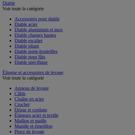
Diable
Voir toute la catégorie
Accessoires pour diable
Diable acier
Diable aluminium et inox
Diable charges hautes
Diable escalier
Diable pliant
Diable porte-bouteilles
Diable pour fûts
Diable spécifique
Élingue et accessoires de levage
Voir toute la catégorie
Anneau de levage
Câble
Chaîne en acier
Crochet
Drisse et cordage
Élingues acier et textile
Maillon et maille
Manille et émerillon