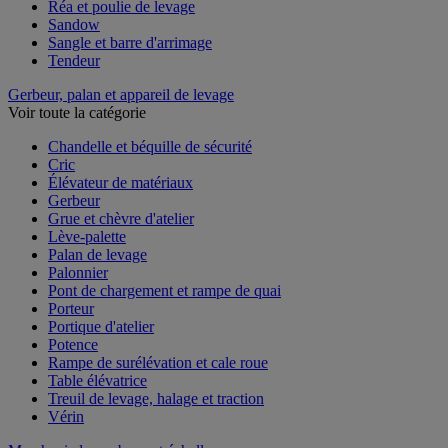
Pince de levage
Réa et poulie de levage
Sandow
Sangle et barre d'arrimage
Tendeur
Gerbeur, palan et appareil de levage
Voir toute la catégorie
Chandelle et béquille de sécurité
Cric
Élévateur de matériaux
Gerbeur
Grue et chèvre d'atelier
Lève-palette
Palan de levage
Palonnier
Pont de chargement et rampe de quai
Porteur
Portique d'atelier
Potence
Rampe de surélévation et cale roue
Table élévatrice
Treuil de levage, halage et traction
Vérin