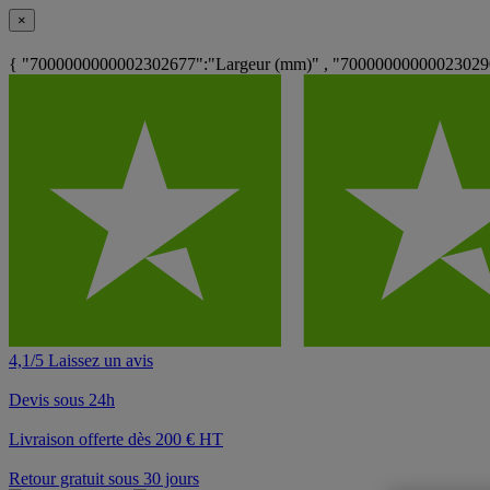
×
{ "7000000000002302677":"Largeur (mm)" , "700000000000230290
4,1/5 Laissez un avis
Devis sous 24h
Livraison offerte dès 200 € HT
Retour gratuit sous 30 jours