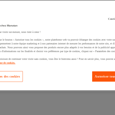
Conti
 chez Manutan
ne visite sur-mesure, nous tient à cœur !
uté un produit à votre panier :
ur le bouton « Autoriser tous les cookies », notre plateforme web va pouvoir échanger des cookies avec votre na
permettent à notre équipe marketing et à nos partenaires internet de mesurer les performances de notre site, et d'
'achats. Nous pouvons ainsi vous proposer des produits encore plus adaptés à vos besoins et de la publicité appr
s d'informations sur les finalités et choisir vos préférences par type de cookies, cliquez sur « Paramètres des coo
oisissez de continuer votre visite sans cookies, vous êtes le bienvenu aussi ! Pour en savoir plus, vous pouvez a
que de cookies.
es des cookies
Autoriser tous