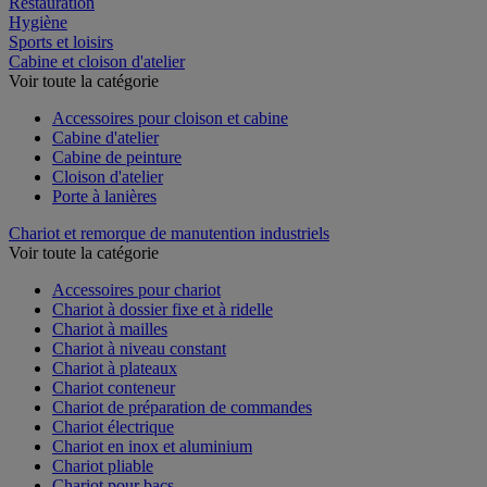
Restauration
Hygiène
Sports et loisirs
Cabine et cloison d'atelier
Voir toute la catégorie
Accessoires pour cloison et cabine
Cabine d'atelier
Cabine de peinture
Cloison d'atelier
Porte à lanières
Chariot et remorque de manutention industriels
Voir toute la catégorie
Accessoires pour chariot
Chariot à dossier fixe et à ridelle
Chariot à mailles
Chariot à niveau constant
Chariot à plateaux
Chariot conteneur
Chariot de préparation de commandes
Chariot électrique
Chariot en inox et aluminium
Chariot pliable
Chariot pour bacs