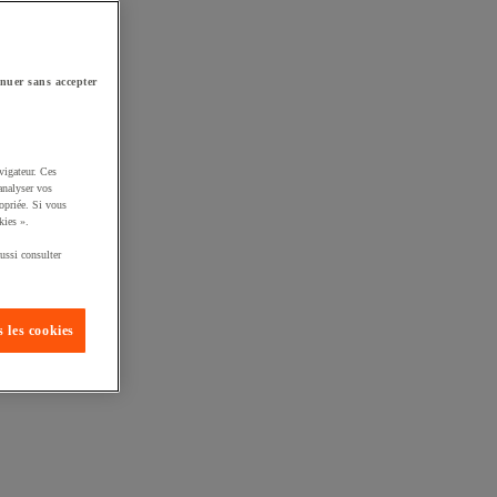
nuer sans accepter
vigateur. Ces
analyser vos
opriée. Si vous
kies ».
ussi consulter
 les cookies