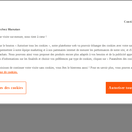
Conti
 chez Manutan
ne visite sur-mesure, nous tient à cœur !
uté un produit à votre panier :
ur le bouton « Autoriser tous les cookies », notre plateforme web va pouvoir échanger des cookies avec votre na
permettent à notre équipe marketing et à nos partenaires internet de mesurer les performances de notre site, et d'
'achats. Nous pouvons ainsi vous proposer des produits encore plus adaptés à vos besoins et de la publicité appr
s d'informations sur les finalités et choisir vos préférences par type de cookies, cliquez sur « Paramètres des coo
oisissez de continuer votre visite sans cookies, vous êtes le bienvenu aussi ! Pour en savoir plus, vous pouvez a
que de cookies.
es des cookies
Autoriser tous