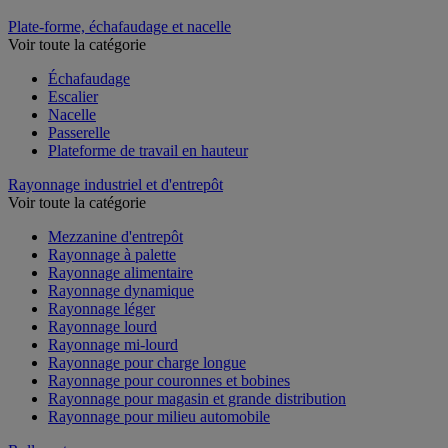
Plate-forme, échafaudage et nacelle
Voir toute la catégorie
Échafaudage
Escalier
Nacelle
Passerelle
Plateforme de travail en hauteur
Rayonnage industriel et d'entrepôt
Voir toute la catégorie
Mezzanine d'entrepôt
Rayonnage à palette
Rayonnage alimentaire
Rayonnage dynamique
Rayonnage léger
Rayonnage lourd
Rayonnage mi-lourd
Rayonnage pour charge longue
Rayonnage pour couronnes et bobines
Rayonnage pour magasin et grande distribution
Rayonnage pour milieu automobile