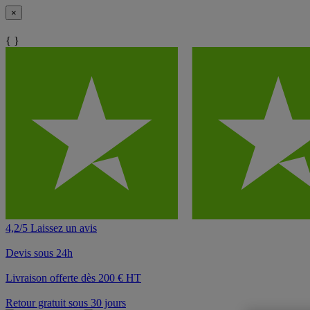
×
{ }
4,2/5 Laissez un avis
Devis sous 24h
Livraison offerte dès 200 € HT
Retour gratuit sous 30 jours