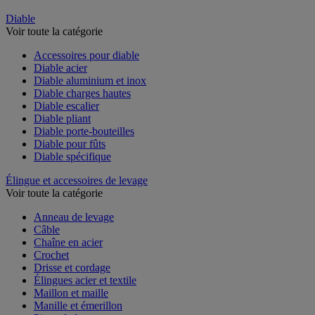
Diable
Voir toute la catégorie
Accessoires pour diable
Diable acier
Diable aluminium et inox
Diable charges hautes
Diable escalier
Diable pliant
Diable porte-bouteilles
Diable pour fûts
Diable spécifique
Élingue et accessoires de levage
Voir toute la catégorie
Anneau de levage
Câble
Chaîne en acier
Crochet
Drisse et cordage
Élingues acier et textile
Maillon et maille
Manille et émerillon