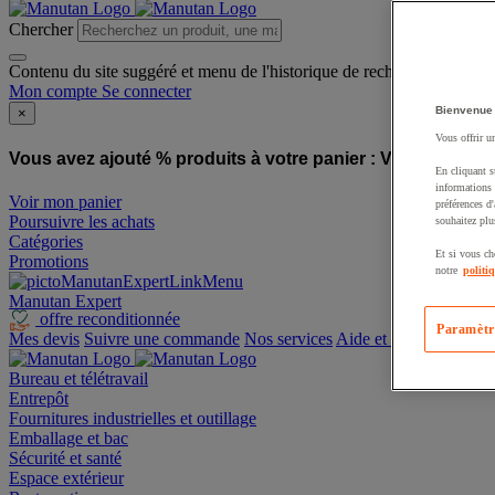
Chercher
Contenu du site suggéré et menu de l'historique de recherche
Mon compte
Se connecter
Bienvenue
×
Vous offrir u
Vous avez ajouté % produits à votre panier :
Vous avez ajo
En cliquant s
informations 
Voir mon panier
préférences d
Poursuivre les achats
souhaitez plu
Catégories
Et si vous ch
Promotions
notre
politi
Manutan Expert
offre reconditionnée
Paramètr
Mes devis
Suivre une commande
Nos services
Aide et contact
Bureau et télétravail
Entrepôt
Fournitures industrielles et outillage
Emballage et bac
Sécurité et santé
Espace extérieur