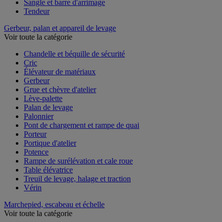
Sandow
Sangle et barre d'arrimage
Tendeur
Gerbeur, palan et appareil de levage
Voir toute la catégorie
Chandelle et béquille de sécurité
Cric
Élévateur de matériaux
Gerbeur
Grue et chèvre d'atelier
Lève-palette
Palan de levage
Palonnier
Pont de chargement et rampe de quai
Porteur
Portique d'atelier
Potence
Rampe de surélévation et cale roue
Table élévatrice
Treuil de levage, halage et traction
Vérin
Marchepied, escabeau et échelle
Voir toute la catégorie