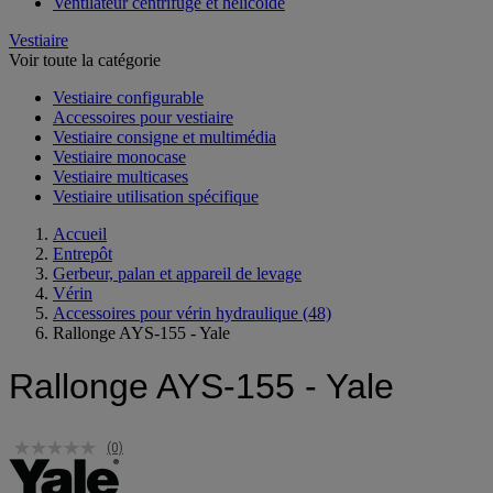
Raccord et gaine de ventilation
Ventilateur centrifuge et hélicoïde
Vestiaire
Voir toute la catégorie
Vestiaire configurable
Accessoires pour vestiaire
Vestiaire consigne et multimédia
Vestiaire monocase
Vestiaire multicases
Vestiaire utilisation spécifique
Accueil
Entrepôt
Gerbeur, palan et appareil de levage
Vérin
Accessoires pour vérin hydraulique
(48)
Rallonge AYS-155 - Yale
Rallonge AYS-155 - Yale
(0)