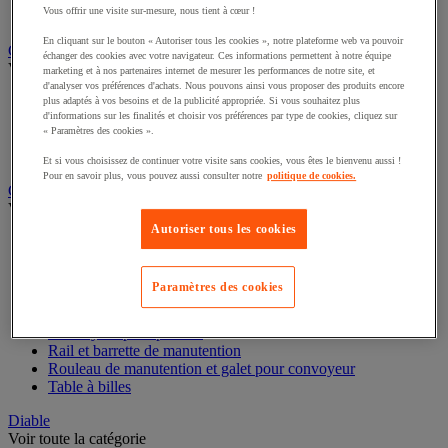
Vous offrir une visite sur-mesure, nous tient à cœur !
Remorque industrielle
Servante et desserte de manutention
En cliquant sur le bouton « Autoriser tous les cookies », notre plateforme web va pouvoir
échanger des cookies avec votre navigateur. Ces informations permettent à notre équipe
Chauffage, rafraîchisseur et déshumidificateur
marketing et à nos partenaires internet de mesurer les performances de notre site, et
Voir toute la catégorie
d'analyser vos préférences d'achats. Nous pouvons ainsi vous proposer des produits encore
plus adaptés à vos besoins et de la publicité appropriée. Si vous souhaitez plus
d'informations sur les finalités et choisir vos préférences par type de cookies, cliquez sur
Chauffage au fuel
« Paramètres des cookies ».
Chauffage au gaz
Chauffage électrique
Et si vous choisissez de continuer votre visite sans cookies, vous êtes le bienvenu aussi !
Rafraîchisseur et déshumidificateur
Pour en savoir plus, vous pouvez aussi consulter notre
politique de cookies.
Convoyeur
Voir toute la catégorie
Autoriser tous les cookies
Accessoires pour convoyeur
Bille de manutention
Paramètres des cookies
Convoyeur à rouleaux
Convoyeur extensible et mobile
Convoyeur motorisé à bande
Convoyeur pour palettes
Rail et barrette de manutention
Rouleau de manutention et galet pour convoyeur
Table à billes
Diable