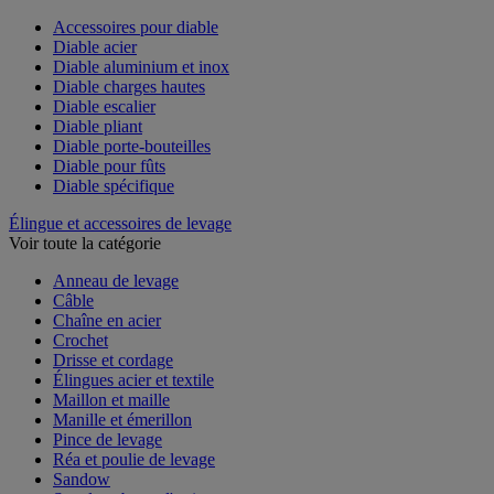
Voir toute la catégorie
Accessoires pour diable
Diable acier
Diable aluminium et inox
Diable charges hautes
Diable escalier
Diable pliant
Diable porte-bouteilles
Diable pour fûts
Diable spécifique
Élingue et accessoires de levage
Voir toute la catégorie
Anneau de levage
Câble
Chaîne en acier
Crochet
Drisse et cordage
Élingues acier et textile
Maillon et maille
Manille et émerillon
Pince de levage
Réa et poulie de levage