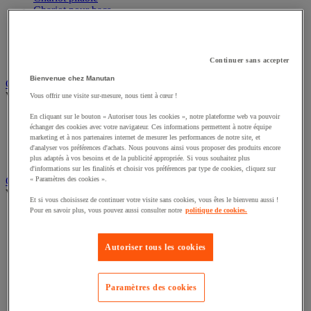
Chariot pour bacs
Chariot pour charges longues et volumineuses
Plateforme mobile
Remorque industrielle
Servante et desserte de manutention
Continuer sans accepter
Bienvenue chez Manutan
Chauffage, rafraîchisseur et déshumidificateur
Voir toute la catégorie
Vous offrir une visite sur-mesure, nous tient à cœur !
En cliquant sur le bouton « Autoriser tous les cookies », notre plateforme web va pouvoir
Chauffage au fuel
échanger des cookies avec votre navigateur. Ces informations permettent à notre équipe
Chauffage au gaz
marketing et à nos partenaires internet de mesurer les performances de notre site, et
Chauffage électrique
d'analyser vos préférences d'achats. Nous pouvons ainsi vous proposer des produits encore
Rafraîchisseur et déshumidificateur
plus adaptés à vos besoins et de la publicité appropriée. Si vous souhaitez plus
d'informations sur les finalités et choisir vos préférences par type de cookies, cliquez sur
« Paramètres des cookies ».
Convoyeur
Voir toute la catégorie
Et si vous choisissez de continuer votre visite sans cookies, vous êtes le bienvenu aussi !
Pour en savoir plus, vous pouvez aussi consulter notre
politique de cookies.
Accessoires pour convoyeur
Bille de manutention
Convoyeur à rouleaux
Autoriser tous les cookies
Convoyeur extensible et mobile
Convoyeur motorisé à bande
Convoyeur pour palettes
Paramètres des cookies
Rail et barrette de manutention
Rouleau de manutention et galet pour convoyeur