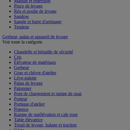
Manille et émerillon
Pince de levage
Réa et poulie de levage
Sandow
Sangle et barre d'arrimage
Tendeur
Gerbeur, palan et appareil de levage
Voir toute la catégorie
Chandelle et béquille de sécurité
Cric
Élévateur de matériaux
Gerbeur
Grue et chèvre d'atelier
Lève-palette
Palan de levage
Palonnier
Pont de chargement et rampe de quai
Porteur
Portique d'atelier
Potence
Rampe de surélévation et cale roue
Table élévatrice
Treuil de levage, halage et traction