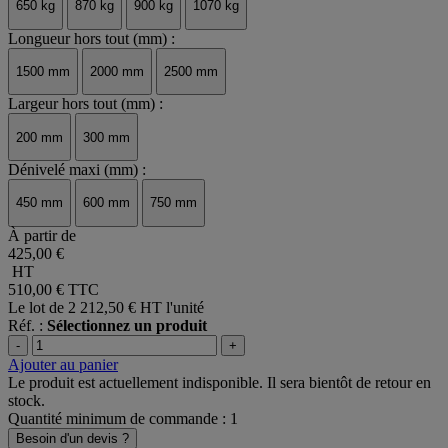
650 kg
870 kg
900 kg
1070 kg
Longueur hors tout (mm) :
1500 mm
2000 mm
2500 mm
Largeur hors tout (mm) :
200 mm
300 mm
Dénivelé maxi (mm) :
450 mm
600 mm
750 mm
À partir de
425,00 €
HT
510,00 €
TTC
Le lot de 2
212,50 € HT l'unité
Réf. :
Sélectionnez un produit
-
+
Ajouter au panier
Le produit est actuellement indisponible. Il sera bientôt de retour en
stock.
Quantité minimum de commande : 1
Besoin d'un devis ?