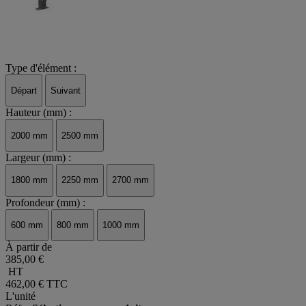
Type d'élément :
Départ
Suivant
Hauteur (mm) :
2000 mm
2500 mm
Largeur (mm) :
1800 mm
2250 mm
2700 mm
Profondeur (mm) :
600 mm
800 mm
1000 mm
À partir de
385,00 €
HT
462,00 €
TTC
L'unité