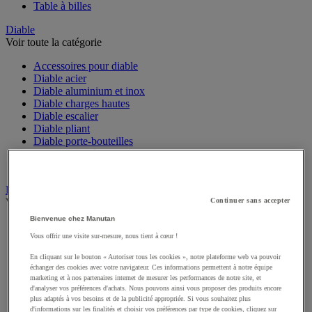
Table à billes
Diable
Voir toute la catégorie
Accessoires pour diable
Diable acier
Diable aluminium et inox
Diable charges hautes
Diable escalier
Diable pliant
Diable porte-bouteilles
Diable pour fûts
Diable spécifique
Élingue et accessoires de levage
Voir toute la catégorie
Continuer sans accepter
Bienvenue chez Manutan
Anneau de levage
Vous offrir une visite sur-mesure, nous tient à cœur !
Câble
Chaîne en acier
En cliquant sur le bouton « Autoriser tous les cookies », notre plateforme web va pouvoir
Crochet
échanger des cookies avec votre navigateur. Ces informations permettent à notre équipe
Drisse et cordage
marketing et à nos partenaires internet de mesurer les performances de notre site, et
Élingues acier et textile
d'analyser vos préférences d'achats. Nous pouvons ainsi vous proposer des produits encore
plus adaptés à vos besoins et de la publicité appropriée. Si vous souhaitez plus
Maillon et maille
d'informations sur les finalités et choisir vos préférences par type de cookies, cliquez sur