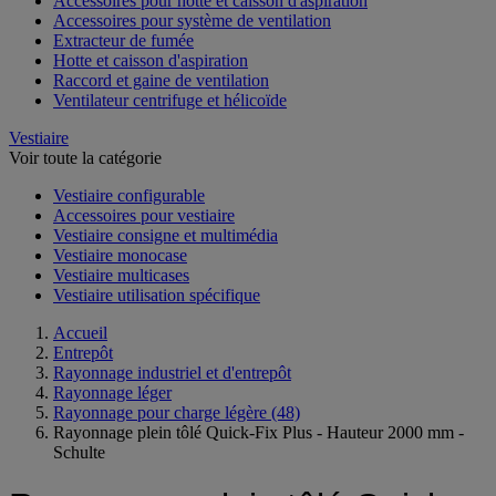
Accessoires pour hotte et caisson d'aspiration
Accessoires pour système de ventilation
Extracteur de fumée
Hotte et caisson d'aspiration
Raccord et gaine de ventilation
Ventilateur centrifuge et hélicoïde
Vestiaire
Voir toute la catégorie
Vestiaire configurable
Accessoires pour vestiaire
Vestiaire consigne et multimédia
Vestiaire monocase
Vestiaire multicases
Vestiaire utilisation spécifique
Accueil
Entrepôt
Rayonnage industriel et d'entrepôt
Rayonnage léger
Rayonnage pour charge légère
(48)
Rayonnage plein tôlé Quick-Fix Plus - Hauteur 2000 mm -
Schulte