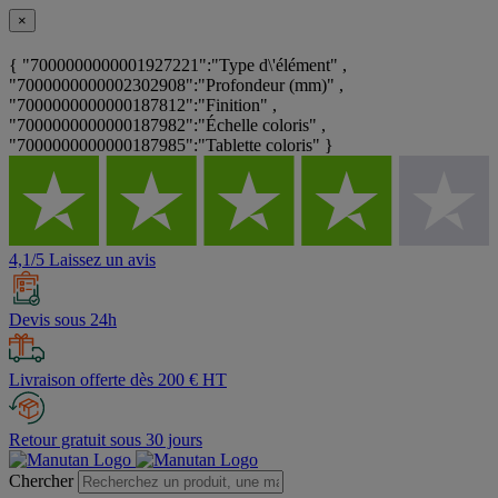
×
{ "7000000000001927221":"Type d\'élément" ,
"7000000000002302908":"Profondeur (mm)" ,
"7000000000000187812":"Finition" ,
"7000000000000187982":"Échelle coloris" ,
"7000000000000187985":"Tablette coloris" }
4,1/5 Laissez un avis
Devis sous 24h
Livraison offerte dès 200 € HT
Retour gratuit sous 30 jours
Chercher