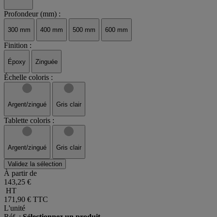
Profondeur (mm) :
300 mm
400 mm
500 mm
600 mm
Finition :
Époxy
Zinguée
Échelle coloris :
Argent/zingué
Gris clair
Tablette coloris :
Argent/zingué
Gris clair
Validez la sélection
À partir de
143,25 €
HT
171,90 €
TTC
L'unité
Réf. :
Sélectionnez un produit