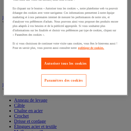
Rouleau de manutention et galet pour convoyeur
Table à billes
En cliquant sur le bouton « Autoriser tous les cookies », notre plateforme web va pouvoir
échanger des cookies avec votre navigateur. Ces informations permettent à notre équipe
Diable
marketing et à nos partenaires internet de mesurer les performances de notre site, et
d'analyser vos préférences d'achats. Nous pouvons ainsi vous proposer des produits encore
Voir toute la catégorie
plus adaptés à vos besoins et de la publicité appropriée. Si vous souhaitez plus
d'informations sur les finalités et choisir vos préférences par type de cookies, cliquez sur
Accessoires pour diable
« Paramètres des cookies ».
Diable acier
Diable aluminium et inox
Et si vous choisissez de continuer votre visite sans cookies, vous êtes le bienvenu aussi !
Diable charges hautes
Pour en savoir plus, vous pouvez aussi consulter notre
politique de cookies.
Diable escalier
Diable pliant
Autoriser tous les cookies
Diable porte-bouteilles
Diable pour fûts
Diable spécifique
Paramètres des cookies
Élingue et accessoires de levage
Voir toute la catégorie
Anneau de levage
Câble
Chaîne en acier
Crochet
Drisse et cordage
Élingues acier et textile