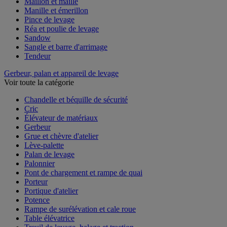
Maillon et maille
Manille et émerillon
Pince de levage
Réa et poulie de levage
Sandow
Sangle et barre d'arrimage
Tendeur
Gerbeur, palan et appareil de levage
Voir toute la catégorie
Chandelle et béquille de sécurité
Cric
Élévateur de matériaux
Gerbeur
Grue et chèvre d'atelier
Lève-palette
Palan de levage
Palonnier
Pont de chargement et rampe de quai
Porteur
Portique d'atelier
Potence
Rampe de surélévation et cale roue
Table élévatrice