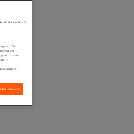
nuer sans accepter
vigateur. Ces
analyser vos
opriée. Si vous
kies ».
ussi consulter
 les cookies