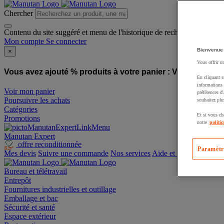
Chercher
Contenu du site suggéré et menu de l'historique de recherche
Mon compte
Se connecter
Bienvenue
×
Vous offrir u
Vous avez ajouté % produits à votre panier :
Vous avez ajo
En cliquant s
informations 
Voir mon panier
préférences d
Poursuivre les achats
souhaitez plu
Catégories
Et si vous ch
Promotions
notre
politi
Manutan Expert
offre reconditionnée
Paramètr
Mes devis
Suivre une commande
Nos services
Aide et contact
Bureau et télétravail
Entrepôt
Fournitures industrielles et outillage
Emballage et bac
Sécurité et santé
Espace extérieur