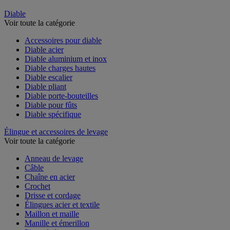
Diable
Voir toute la catégorie
Accessoires pour diable
Diable acier
Diable aluminium et inox
Diable charges hautes
Diable escalier
Diable pliant
Diable porte-bouteilles
Diable pour fûts
Diable spécifique
Élingue et accessoires de levage
Voir toute la catégorie
Anneau de levage
Câble
Chaîne en acier
Crochet
Drisse et cordage
Élingues acier et textile
Maillon et maille
Manille et émerillon