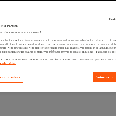
Conti
 chez Manutan
ne visite sur-mesure, nous tient à cœur !
uté un produit à votre panier :
ur le bouton « Autoriser tous les cookies », notre plateforme web va pouvoir échanger des cookies avec votre na
permettent à notre équipe marketing et à nos partenaires internet de mesurer les performances de notre site, et d'
'achats. Nous pouvons ainsi vous proposer des produits encore plus adaptés à vos besoins et de la publicité appr
s d'informations sur les finalités et choisir vos préférences par type de cookies, cliquez sur « Paramètres des coo
oisissez de continuer votre visite sans cookies, vous êtes le bienvenu aussi ! Pour en savoir plus, vous pouvez a
que de cookies.
es des cookies
Autoriser tous