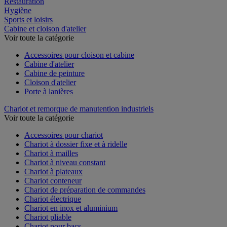
Restauration
Hygiène
Sports et loisirs
Cabine et cloison d'atelier
Voir toute la catégorie
Accessoires pour cloison et cabine
Cabine d'atelier
Cabine de peinture
Cloison d'atelier
Porte à lanières
Chariot et remorque de manutention industriels
Voir toute la catégorie
Accessoires pour chariot
Chariot à dossier fixe et à ridelle
Chariot à mailles
Chariot à niveau constant
Chariot à plateaux
Chariot conteneur
Chariot de préparation de commandes
Chariot électrique
Chariot en inox et aluminium
Chariot pliable
Chariot pour bacs