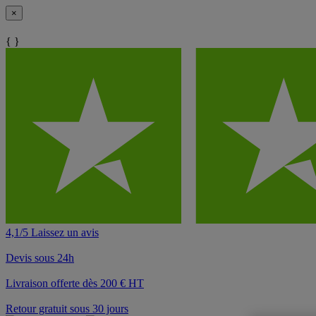
×
{ }
4,1/5 Laissez un avis
Devis sous 24h
Livraison offerte dès 200 € HT
Retour gratuit sous 30 jours