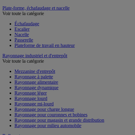
Plate-forme, échafaudage et nacelle
Voir toute la catégorie
Échafaudage
Escalier
Nacelle
Passerelle
Plateforme de travail en hauteur
Rayonnage industriel et d'entrepôt
Voir toute la catégorie
Mezzanine d'entrepôt
Rayonnage à palette
Rayonnage alimentaire
Rayonnage dynamique
Rayonnage léger
Rayonnage lourd
Rayonnage mi-lourd
Rayonnage pour charge longue
Rayonnage pour couronnes et bobines
Rayonnage pour magasin et grande distribution
Rayonnage pour milieu automobile