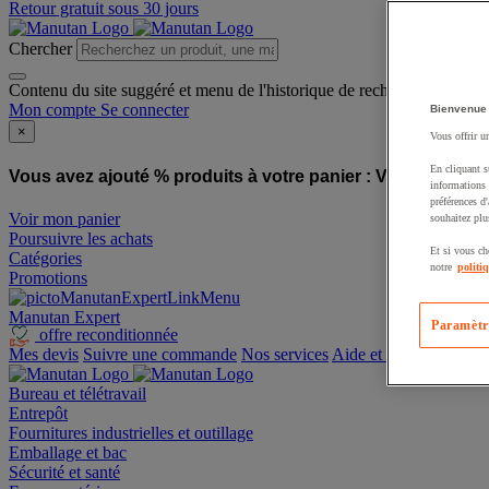
Retour gratuit sous 30 jours
Chercher
Contenu du site suggéré et menu de l'historique de recherche
Mon compte
Se connecter
Bienvenue
×
Vous offrir u
En cliquant s
Vous avez ajouté % produits à votre panier :
Vous avez ajo
informations 
préférences d
Voir mon panier
souhaitez plu
Poursuivre les achats
Et si vous ch
Catégories
notre
politi
Promotions
Manutan Expert
Paramètr
offre reconditionnée
Mes devis
Suivre une commande
Nos services
Aide et contact
Bureau et télétravail
Entrepôt
Fournitures industrielles et outillage
Emballage et bac
Sécurité et santé