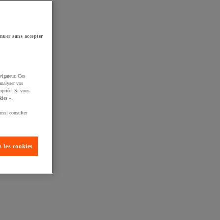
nuer sans accepter
vigateur. Ces
analyser vos
opriée. Si vous
kies ».
ussi consulter
 les cookies