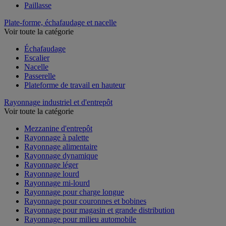
Paillasse
Plate-forme, échafaudage et nacelle
Voir toute la catégorie
Échafaudage
Escalier
Nacelle
Passerelle
Plateforme de travail en hauteur
Rayonnage industriel et d'entrepôt
Voir toute la catégorie
Mezzanine d'entrepôt
Rayonnage à palette
Rayonnage alimentaire
Rayonnage dynamique
Rayonnage léger
Rayonnage lourd
Rayonnage mi-lourd
Rayonnage pour charge longue
Rayonnage pour couronnes et bobines
Rayonnage pour magasin et grande distribution
Rayonnage pour milieu automobile