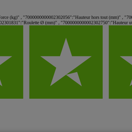
ce (kg)" , "7000000000002302056":"Hauteur hors tout (mm)" , "70
02301831":"Roulette Ø (mm)" , "7000000000002302750":"Hauteur ut