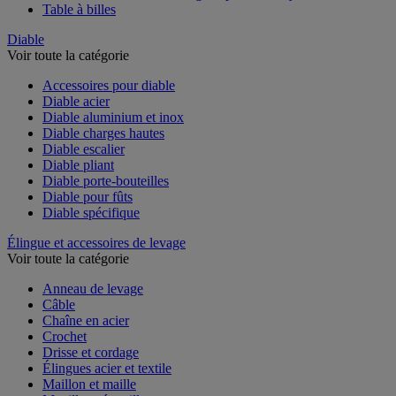
Table à billes
Diable
Voir toute la catégorie
Accessoires pour diable
Diable acier
Diable aluminium et inox
Diable charges hautes
Diable escalier
Diable pliant
Diable porte-bouteilles
Diable pour fûts
Diable spécifique
Élingue et accessoires de levage
Voir toute la catégorie
Anneau de levage
Câble
Chaîne en acier
Crochet
Drisse et cordage
Élingues acier et textile
Maillon et maille