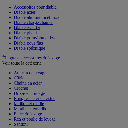
Voir toute la catégorie
Accessoires pour diable
Diable acier
Diable aluminium et inox
Diable charges hautes
Diable escalier
Diable pliant
Diable porte-bouteilles
Diable pour fûts
Diable spécifique
Élingue et accessoires de levage
Voir toute la catégorie
Anneau de levage
Câble
Chaîne en acier
Crochet
Drisse et cordage
Élingues acier et textile
Maillon et maille
Manille et émerillon
Pince de levage
Réa et poulie de levage