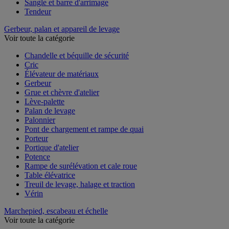
Sandow
Sangle et barre d'arrimage
Tendeur
Gerbeur, palan et appareil de levage
Voir toute la catégorie
Chandelle et béquille de sécurité
Cric
Élévateur de matériaux
Gerbeur
Grue et chèvre d'atelier
Lève-palette
Palan de levage
Palonnier
Pont de chargement et rampe de quai
Porteur
Portique d'atelier
Potence
Rampe de surélévation et cale roue
Table élévatrice
Treuil de levage, halage et traction
Vérin
Marchepied, escabeau et échelle
Voir toute la catégorie