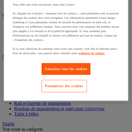
Remorque industrielle
Vous offrir une visite sur-mesure, nous tient à cœur !
Servante et desserte de manutention
En cliquant sur le bouton « Autoriser tous les cookies », notre plateforme web va pouvoir
échanger des cookies avec votre navigateur. Ces informations permettent à notre équipe
Chauffage, rafraîchisseur et déshumidificateur
marketing et à nos partenaires internet de mesurer les performances de notre site, et
Voir toute la catégorie
d'analyser vos préférences d'achats. Nous pouvons ainsi vous proposer des produits encore
plus adaptés à vos besoins et de la publicité appropriée. Si vous souhaitez plus
Chauffage au fuel
d'informations sur les finalités et choisir vos préférences par type de cookies, cliquez sur
Chauffage au gaz
« Paramètres des cookies ».
Chauffage électrique
Et si vous choisissez de continuer votre visite sans cookies, vous êtes le bienvenu aussi !
Rafraîchisseur et déshumidificateur
Pour en savoir plus, vous pouvez aussi consulter notre
politique de cookies.
Convoyeur
Voir toute la catégorie
Autoriser tous les cookies
Accessoires pour convoyeur
Bille de manutention
Paramètres des cookies
Convoyeur à rouleaux
Convoyeur extensible et mobile
Convoyeur motorisé à bande
Convoyeur pour palettes
Rail et barrette de manutention
Rouleau de manutention et galet pour convoyeur
Table à billes
Diable