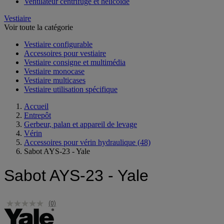
Raccord et gaine de ventilation
Ventilateur centrifuge et hélicoïde
Vestiaire
Voir toute la catégorie
Vestiaire configurable
Accessoires pour vestiaire
Vestiaire consigne et multimédia
Vestiaire monocase
Vestiaire multicases
Vestiaire utilisation spécifique
Accueil
Entrepôt
Gerbeur, palan et appareil de levage
Vérin
Accessoires pour vérin hydraulique
(48)
Sabot AYS-23 - Yale
Sabot AYS-23 - Yale
(0)