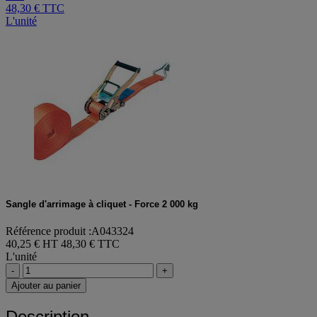
48,30 €
TTC
L'unité
Sangle d'arrimage à cliquet - Force 2 000 kg
Référence produit :A043324
40,25 € HT
48,30 € TTC
L'unité
-
+
Ajouter au panier
Description