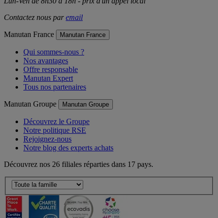
Lun-Ven de 8h30 à 18h - prix d'un appel local
Contactez nous par
email
Manutan France
Manutan France
Qui sommes-nous ?
Nos avantages
Offre responsable
Manutan Expert
Tous nos partenaires
Manutan Groupe
Manutan Groupe
Découvrez le Groupe
Notre politique RSE
Rejoignez-nous
Notre blog des experts achats
Découvrez nos 26 filiales réparties dans 17 pays.