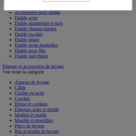
Voir toute la catégorie
Accessoires pour diable
Diable acier
Diable aluminium et inox
Diable charges hautes
Diable escalier
Diable pliant
Diable porte-bouteilles
Diable pour fûts
Diable spécifique
Élingue et accessoires de levage
Voir toute la catégorie
Anneau de levage
Câble
Chaîne en acier
Crochet
Drisse et cordage
Élingues acier et textile
Maillon et maille
Manille et émerillon
Pince de levage
Réa et poulie de levage