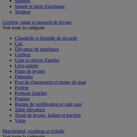
Sandow
Sangle et barre d'arrimage
Tendeur
Gerbeur, palan et appareil de levage
Voir toute la catégorie
Chandelle et béquille de sécurité
Cric
Élévateur de matériaux
Gerbeur
Grue et chèvre d'atelier
Lève-palette
Palan de levage
Palonnier
Pont de chargement et rampe de quai
Porteur
Portique d'atelier
Potence
Rampe de surélévation et cale roue
Table élévatrice
Treuil de levage, halage et traction
Vérin
Marchepied, escabeau et échelle
Voir toute la catégorie