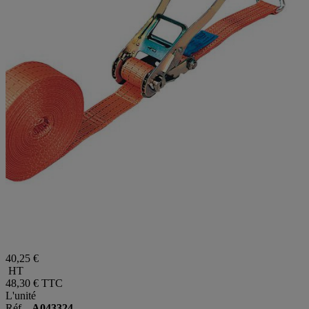
40,25 €
HT
48,30 €
TTC
L'unité
Réf.
A043324