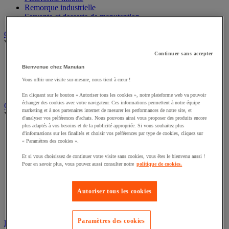
Remorque industrielle
Servante et desserte de manutention
Chauffage, rafraîchisseur et déshumidificateur
Voir toute la catégorie
Continuer sans accepter
Chauffage au fuel
Bienvenue chez Manutan
Chauffage au gaz
Chauffage électrique
Vous offrir une visite sur-mesure, nous tient à cœur !
Rafraîchisseur et déshumidificateur
En cliquant sur le bouton « Autoriser tous les cookies », notre plateforme web va pouvoir
échanger des cookies avec votre navigateur. Ces informations permettent à notre équipe
Convoyeur
marketing et à nos partenaires internet de mesurer les performances de notre site, et
Voir toute la catégorie
d'analyser vos préférences d'achats. Nous pouvons ainsi vous proposer des produits encore
plus adaptés à vos besoins et de la publicité appropriée. Si vous souhaitez plus
Accessoires pour convoyeur
d'informations sur les finalités et choisir vos préférences par type de cookies, cliquez sur
Bille de manutention
« Paramètres des cookies ».
Convoyeur à rouleaux
Et si vous choisissez de continuer votre visite sans cookies, vous êtes le bienvenu aussi !
Convoyeur extensible et mobile
Pour en savoir plus, vous pouvez aussi consulter notre
politique de cookies.
Convoyeur motorisé à bande
Convoyeur pour palettes
Rail et barrette de manutention
Autoriser tous les cookies
Rouleau de manutention et galet pour convoyeur
Table à billes
Paramètres des cookies
Diable