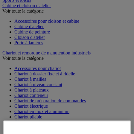
Sports et loisirs
Cabine et cloison d'atelier
Voir toute la catégorie
Accessoires pour cloison et cabine
Cabine d'atelier
Cabine de peinture
Cloison d'atelier
Porte à lanières
Chariot et remorque de manutention industriels
Voir toute la catégorie
Accessoires pour chariot
Chariot à dossier fixe et à ridelle
Chariot à mailles
Chariot à niveau constant
Chariot à plateaux
Chariot conteneur
Chariot de préparation de commandes
Chariot électrique
Chariot en inox et aluminium
Chariot pliable
Chariot pour bacs
Chariot pour charges longues et volumineuses
Plateforme mobile