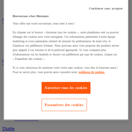
Remorque industrielle
Continuer sans accepter
Servante et desserte de manutention
Bienvenue chez Manutan
Chauffage, rafraîchisseur et déshumidificateur
Vous offrir une visite sur-mesure, nous tient à cœur !
Voir toute la catégorie
En cliquant sur le bouton « Autoriser tous les cookies », notre plateforme web va pouvoir
Chauffage au fuel
échanger des cookies avec votre navigateur. Ces informations permettent à notre équipe
Chauffage au gaz
marketing et à nos partenaires internet de mesurer les performances de notre site, et
Chauffage électrique
d'analyser vos préférences d'achats. Nous pouvons ainsi vous proposer des produits encore
Rafraîchisseur et déshumidificateur
plus adaptés à vos besoins et de la publicité appropriée. Si vous souhaitez plus
d'informations sur les finalités et choisir vos préférences par type de cookies, cliquez sur
« Paramètres des cookies ».
Convoyeur
Voir toute la catégorie
Et si vous choisissez de continuer votre visite sans cookies, vous êtes le bienvenu aussi !
Pour en savoir plus, vous pouvez aussi consulter notre
politique de cookies.
Accessoires pour convoyeur
Bille de manutention
Convoyeur à rouleaux
Autoriser tous les cookies
Convoyeur extensible et mobile
Convoyeur motorisé à bande
Convoyeur pour palettes
Paramètres des cookies
Rail et barrette de manutention
Rouleau de manutention et galet pour convoyeur
Table à billes
Diable