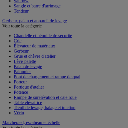
Sandow
Sangle et barre d'arrimage
Tendeur
Gerbeur, palan et appareil de levage
Voir toute la catégorie
Chandelle et béquille de sécurité
Cric
Élévateur de matériaux
Gerbeur
Grue et chèvre d'atelier
Lève-palette
Palan de levage
Palonnier
Pont de chargement et rampe de quai
Porteur
Portique d'atelier
Potence
Rampe de surélévation et cale roue
Table élévatrice
Treuil de levage, halage et traction
Vérin
Marchepied, escabeau et échelle
Voir toute la catégorie