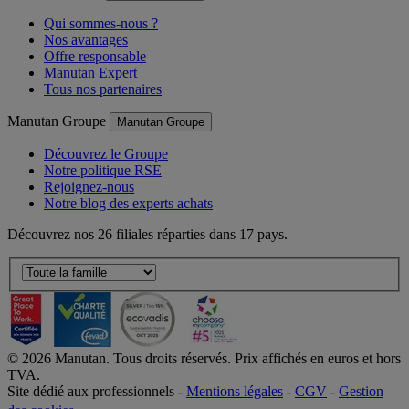
Qui sommes-nous ?
Nos avantages
Offre responsable
Manutan Expert
Tous nos partenaires
Manutan Groupe
Manutan Groupe
Découvrez le Groupe
Notre politique RSE
Rejoignez-nous
Notre blog des experts achats
Découvrez nos 26 filiales réparties dans 17 pays.
©
2026
Manutan. Tous droits réservés. Prix affichés en euros et hors
TVA.
Site dédié aux professionnels -
Mentions légales
-
CGV
-
Gestion