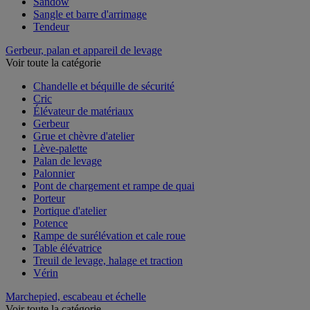
Sandow
Sangle et barre d'arrimage
Tendeur
Gerbeur, palan et appareil de levage
Voir toute la catégorie
Chandelle et béquille de sécurité
Cric
Élévateur de matériaux
Gerbeur
Grue et chèvre d'atelier
Lève-palette
Palan de levage
Palonnier
Pont de chargement et rampe de quai
Porteur
Portique d'atelier
Potence
Rampe de surélévation et cale roue
Table élévatrice
Treuil de levage, halage et traction
Vérin
Marchepied, escabeau et échelle
Voir toute la catégorie