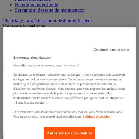
Remorque industrielle
Servante et desserte de manutention
Chauffage, rafraîchisseur et déshumidificateur
Voir toute la catégorie
Chauffage au fuel
Chauffage au gaz
Chauffage électrique
Continuer sans accepter
Rafraîchisseur et déshumidificateur
Bienvenue chez Manutan
Convoyeur
Vous offrir une visite sur-mesure, nous tient à cœur !
Voir toute la catégorie
En cliquant sur le bouton « Autoriser tous les cookies », notre plateforme web va pouvoir
Accessoires pour convoyeur
échanger des cookies avec votre navigateur. Ces informations permettent à notre équipe
marketing et à nos partenaires internet de mesurer les performances de notre site, et
Bille de manutention
d'analyser vos préférences d'achats. Nous pouvons ainsi vous proposer des produits encore
Convoyeur à rouleaux
plus adaptés à vos besoins et de la publicité appropriée. Si vous souhaitez plus
Convoyeur extensible et mobile
d'informations sur les finalités et choisir vos préférences par type de cookies, cliquez sur
Convoyeur motorisé à bande
« Paramètres des cookies ».
Convoyeur pour palettes
Et si vous choisissez de continuer votre visite sans cookies, vous êtes le bienvenu aussi !
Rail et barrette de manutention
Pour en savoir plus, vous pouvez aussi consulter notre
politique de cookies.
Rouleau de manutention et galet pour convoyeur
Table à billes
Autoriser tous les cookies
Diable