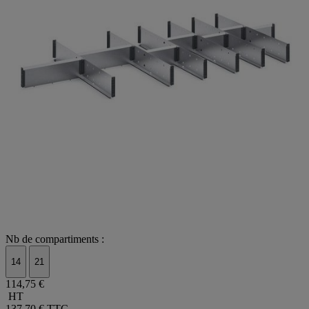
Nb de compartiments :
14
21
114,75 €
HT
137,70 €
TTC