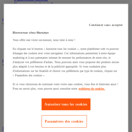
Remorque industrielle
Servante et desserte de manutention
Chauffage, rafraîchisseur et déshumidificateur
Voir toute la catégorie
Continuer sans accepter
Bienvenue chez Manutan
Chauffage au fuel
Chauffage au gaz
Vous offrir une visite sur-mesure, nous tient à cœur !
Chauffage électrique
En cliquant sur le bouton « Autoriser tous les cookies », notre plateforme web va pouvoir
Rafraîchisseur et déshumidificateur
échanger des cookies avec votre navigateur. Ces informations permettent à notre équipe
marketing et à nos partenaires internet de mesurer les performances de notre site, et
Convoyeur
d'analyser vos préférences d'achats. Nous pouvons ainsi vous proposer des produits encore
Voir toute la catégorie
plus adaptés à vos besoins et de la publicité appropriée. Si vous souhaitez plus
d'informations sur les finalités et choisir vos préférences par type de cookies, cliquez sur
Accessoires pour convoyeur
« Paramètres des cookies ».
Bille de manutention
Et si vous choisissez de continuer votre visite sans cookies, vous êtes le bienvenu aussi !
Convoyeur à rouleaux
Pour en savoir plus, vous pouvez aussi consulter notre
politique de cookies.
Convoyeur extensible et mobile
Convoyeur motorisé à bande
Convoyeur pour palettes
Autoriser tous les cookies
Rail et barrette de manutention
Rouleau de manutention et galet pour convoyeur
Table à billes
Paramètres des cookies
Diable