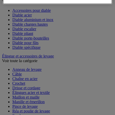
Voir toute la catégorie
Accessoires pour diable
Diable acier
Diable aluminium et inox
Diable charges hautes
Diable escalier
Diable pliant
Diable porte-bouteilles
Diable pour fûts
Diable spécifique
Élingue et accessoires de levage
Voir toute la catégorie
Anneau de levage
Câble
Chaîne en acier
Crochet
Drisse et cordage
Élingues acier et textile
Maillon et maille
Manille et émerillon
Pince de levage
Réa et poulie de levage