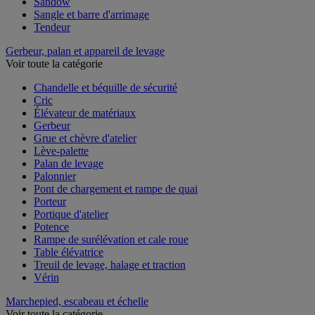
Sandow
Sangle et barre d'arrimage
Tendeur
Gerbeur, palan et appareil de levage
Voir toute la catégorie
Chandelle et béquille de sécurité
Cric
Élévateur de matériaux
Gerbeur
Grue et chèvre d'atelier
Lève-palette
Palan de levage
Palonnier
Pont de chargement et rampe de quai
Porteur
Portique d'atelier
Potence
Rampe de surélévation et cale roue
Table élévatrice
Treuil de levage, halage et traction
Vérin
Marchepied, escabeau et échelle
Voir toute la catégorie