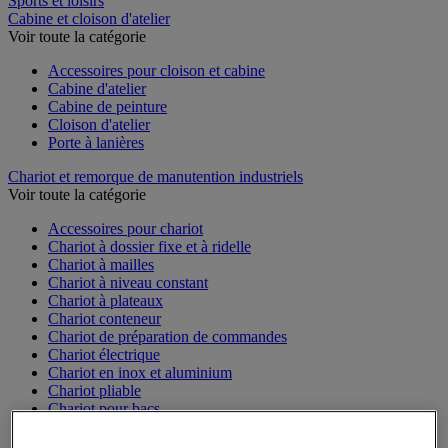
Sports et loisirs
Cabine et cloison d'atelier
Voir toute la catégorie
Accessoires pour cloison et cabine
Cabine d'atelier
Cabine de peinture
Cloison d'atelier
Porte à lanières
Chariot et remorque de manutention industriels
Voir toute la catégorie
Accessoires pour chariot
Chariot à dossier fixe et à ridelle
Chariot à mailles
Chariot à niveau constant
Chariot à plateaux
Chariot conteneur
Chariot de préparation de commandes
Chariot électrique
Chariot en inox et aluminium
Chariot pliable
Chariot pour bacs
Chariot pour charges longues et volumineuses
Plateforme mobile