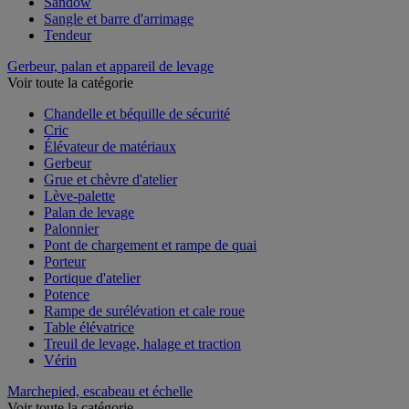
Sandow
Sangle et barre d'arrimage
Tendeur
Gerbeur, palan et appareil de levage
Voir toute la catégorie
Chandelle et béquille de sécurité
Cric
Élévateur de matériaux
Gerbeur
Grue et chèvre d'atelier
Lève-palette
Palan de levage
Palonnier
Pont de chargement et rampe de quai
Porteur
Portique d'atelier
Potence
Rampe de surélévation et cale roue
Table élévatrice
Treuil de levage, halage et traction
Vérin
Marchepied, escabeau et échelle
Voir toute la catégorie