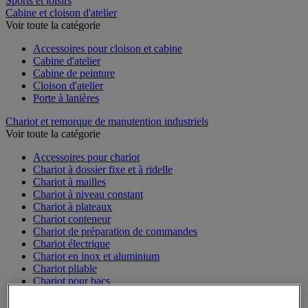
Sports et loisirs
Cabine et cloison d'atelier
Voir toute la catégorie
Accessoires pour cloison et cabine
Cabine d'atelier
Cabine de peinture
Cloison d'atelier
Porte à lanières
Chariot et remorque de manutention industriels
Voir toute la catégorie
Accessoires pour chariot
Chariot à dossier fixe et à ridelle
Chariot à mailles
Chariot à niveau constant
Chariot à plateaux
Chariot conteneur
Chariot de préparation de commandes
Chariot électrique
Chariot en inox et aluminium
Chariot pliable
Chariot pour bacs
Chariot pour charges longues et volumineuses
Plateforme mobile