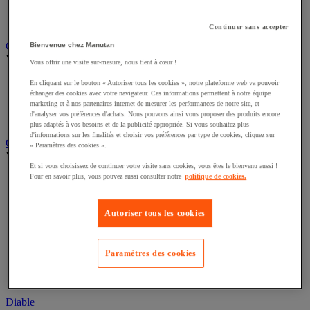
Remorque industrielle
Servante et desserte de manutention
Continuer sans accepter
Chauffage, rafraîchisseur et déshumidificateur
Bienvenue chez Manutan
Voir toute la catégorie
Vous offrir une visite sur-mesure, nous tient à cœur !
Chauffage au fuel
En cliquant sur le bouton « Autoriser tous les cookies », notre plateforme web va pouvoir
Chauffage au gaz
échanger des cookies avec votre navigateur. Ces informations permettent à notre équipe
marketing et à nos partenaires internet de mesurer les performances de notre site, et
Chauffage électrique
d'analyser vos préférences d'achats. Nous pouvons ainsi vous proposer des produits encore
Rafraîchisseur et déshumidificateur
plus adaptés à vos besoins et de la publicité appropriée. Si vous souhaitez plus
d'informations sur les finalités et choisir vos préférences par type de cookies, cliquez sur
Convoyeur
« Paramètres des cookies ».
Voir toute la catégorie
Et si vous choisissez de continuer votre visite sans cookies, vous êtes le bienvenu aussi !
Pour en savoir plus, vous pouvez aussi consulter notre
politique de cookies.
Accessoires pour convoyeur
Bille de manutention
Convoyeur à rouleaux
Autoriser tous les cookies
Convoyeur extensible et mobile
Convoyeur motorisé à bande
Convoyeur pour palettes
Rail et barrette de manutention
Paramètres des cookies
Rouleau de manutention et galet pour convoyeur
Table à billes
Diable