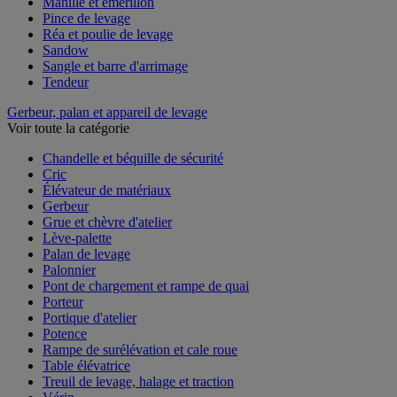
Manille et émerillon
Pince de levage
Réa et poulie de levage
Sandow
Sangle et barre d'arrimage
Tendeur
Gerbeur, palan et appareil de levage
Voir toute la catégorie
Chandelle et béquille de sécurité
Cric
Élévateur de matériaux
Gerbeur
Grue et chèvre d'atelier
Lève-palette
Palan de levage
Palonnier
Pont de chargement et rampe de quai
Porteur
Portique d'atelier
Potence
Rampe de surélévation et cale roue
Table élévatrice
Treuil de levage, halage et traction