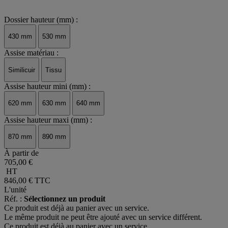
Dossier hauteur (mm) :
430 mm
530 mm
Assise matériau :
Similicuir
Tissu
Assise hauteur mini (mm) :
620 mm
630 mm
640 mm
Assise hauteur maxi (mm) :
870 mm
890 mm
À partir de
705,00 €
HT
846,00 €
TTC
L'unité
Réf. :
Sélectionnez un produit
Ce produit est déjà au panier avec un service.
Le même produit ne peut être ajouté avec un service différent.
Ce produit est déjà au panier avec un service.