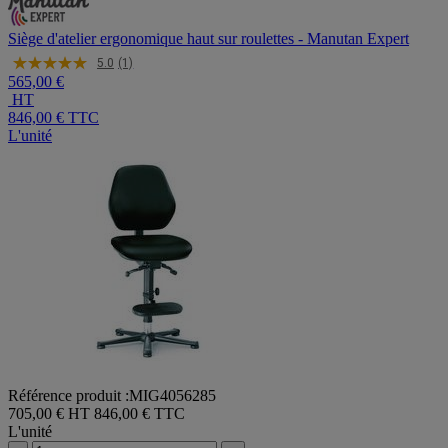
Siège d'atelier ergonomique haut sur roulettes - Manutan Expert
5.0
(1)
565,00 €
HT
846,00 €
TTC
L'unité
Référence produit :MIG4056285
705,00 € HT
846,00 € TTC
L'unité