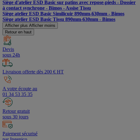
Siège d'atelier ESD Basic sur patins avec repose-pieds - Dossier
à contact synchrone - Bimos - Assise Tissu
Siège atelier ESD Basic Similicuir 890mm-630mm - Bimos
Siège atelier ESD Basic Tissu 890mm-630mm - Bimos
Afficher plus
Afficher moins
Retour en haut
Devis
sous 24h
Livraison offerte dès 200 € HT
A votre écoute au
01 34 53 35 35
Retour gratuit
sous 30 jours
Paiement sécurisé
par Ingenico