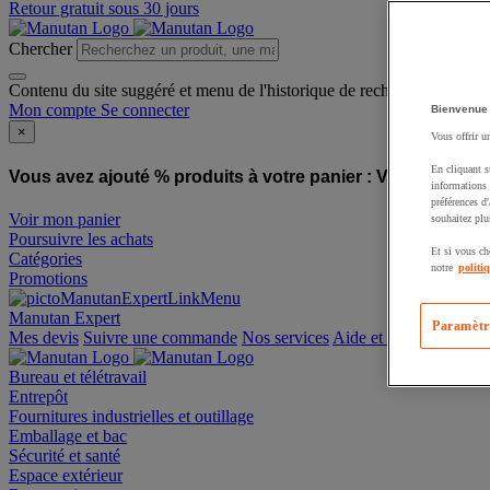
Retour gratuit sous 30 jours
Chercher
Contenu du site suggéré et menu de l'historique de recherche
Mon compte
Se connecter
Bienvenue
×
Vous offrir u
En cliquant s
Vous avez ajouté % produits à votre panier :
Vous avez ajo
informations 
préférences d
Voir mon panier
souhaitez plu
Poursuivre les achats
Et si vous ch
Catégories
notre
politi
Promotions
Manutan Expert
Paramètr
offre reconditionnée
Mes devis
Suivre une commande
Nos services
Aide et contact
Bureau et télétravail
Entrepôt
Fournitures industrielles et outillage
Emballage et bac
Sécurité et santé