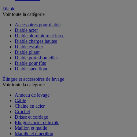
Table à billes
Diable
Voir toute la catégorie
Accessoires pour diable
Diable acier
Diable aluminium et inox
Diable charges hautes
Diable escalier
Diable pliant
Diable porte-bouteilles
Diable pour fûts
Diable spécifique
Élingue et accessoires de levage
Voir toute la catégorie
Anneau de levage
Câble
Chaîne en acier
Crochet
Drisse et cordage
Élingues acier et textile
Maillon et maille