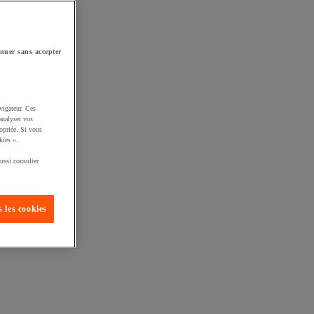
nuer sans accepter
vigateur. Ces
analyser vos
opriée. Si vous
kies ».
ussi consulter
 les cookies