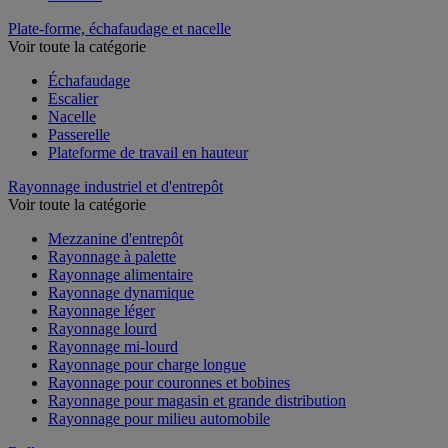
Paillasse
Plate-forme, échafaudage et nacelle
Voir toute la catégorie
Échafaudage
Escalier
Nacelle
Passerelle
Plateforme de travail en hauteur
Rayonnage industriel et d'entrepôt
Voir toute la catégorie
Mezzanine d'entrepôt
Rayonnage à palette
Rayonnage alimentaire
Rayonnage dynamique
Rayonnage léger
Rayonnage lourd
Rayonnage mi-lourd
Rayonnage pour charge longue
Rayonnage pour couronnes et bobines
Rayonnage pour magasin et grande distribution
Rayonnage pour milieu automobile