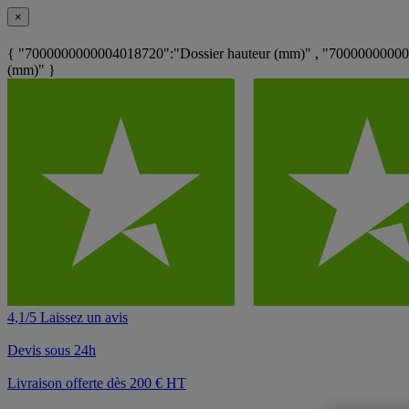
×
{ "7000000000004018720":"Dossier hauteur (mm)" , "700000000000
(mm)" }
4,1/5 Laissez un avis
Devis sous 24h
Livraison offerte dès 200 € HT