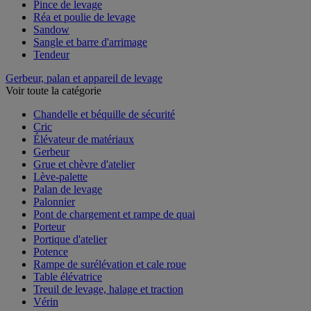
Manille et émerillon
Pince de levage
Réa et poulie de levage
Sandow
Sangle et barre d'arrimage
Tendeur
Gerbeur, palan et appareil de levage
Voir toute la catégorie
Chandelle et béquille de sécurité
Cric
Élévateur de matériaux
Gerbeur
Grue et chèvre d'atelier
Lève-palette
Palan de levage
Palonnier
Pont de chargement et rampe de quai
Porteur
Portique d'atelier
Potence
Rampe de surélévation et cale roue
Table élévatrice
Treuil de levage, halage et traction