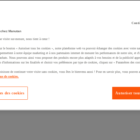
Conti
 chez Manutan
ne visite sur-mesure, nous tient à cœur !
ur le bouton « Autoriser tous les cookies », notre plateforme web va pouvoir échanger des cookies avec votre na
uté un produit à votre panier :
permettent à notre équipe marketing et à nos partenaires internet de mesurer les performances de notre site, et d'
'achats. Nous pouvons ainsi vous proposer des produits encore plus adaptés à vos besoins et de la publicité appr
s d'informations sur les finalités et choisir vos préférences par type de cookies, cliquez sur « Paramètres des coo
oisissez de continuer votre visite sans cookies, vous êtes le bienvenu aussi ! Pour en savoir plus, vous pouvez a
que de cookies.
es des cookies
Autoriser tous