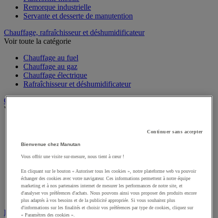
Remorque industrielle
Servante et desserte de manutention
Chauffage, rafraîchisseur et déshumidificateur
Voir toute la catégorie
Chauffage au fuel
Chauffage au gaz
Chauffage électrique
Rafraîchisseur et déshumidificateur
Convoyeur
Voir toute la catégorie
Accessoires pour convoyeur
Continuer sans accepter
Bille de manutention
Convoyeur à rouleaux
Bienvenue chez Manutan
Convoyeur extensible et mobile
Vous offrir une visite sur-mesure, nous tient à cœur !
Convoyeur motorisé à bande
Convoyeur pour palettes
En cliquant sur le bouton « Autoriser tous les cookies », notre plateforme web va pouvoir
Rail et barrette de manutention
échanger des cookies avec votre navigateur. Ces informations permettent à notre équipe
Rouleau de manutention et galet pour convoyeur
marketing et à nos partenaires internet de mesurer les performances de notre site, et
d'analyser vos préférences d'achats. Nous pouvons ainsi vous proposer des produits encore
Table à billes
plus adaptés à vos besoins et de la publicité appropriée. Si vous souhaitez plus
d'informations sur les finalités et choisir vos préférences par type de cookies, cliquez sur
Diable
« Paramètres des cookies ».