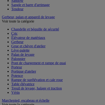
Sandow
Sangle et barre d'arrimage
Tendeur
Gerbeur, palan et appareil de levage
Voir toute la catégorie
Chandelle et béquille de sécurité
Cric
Élévateur de matériaux
Gerbeur
Grue et chèvre d'atelier
Lève-palette
Palan de levage
Palonnier
Pont de chargement et rampe de quai
Porteur
Portique d'atelier
Potence
Rampe de surélévation et cale roue
Table élévatrice
Treuil de levage, halage et traction
Vérin
Marchepied, escabeau et échelle
Voir toute la catégorie