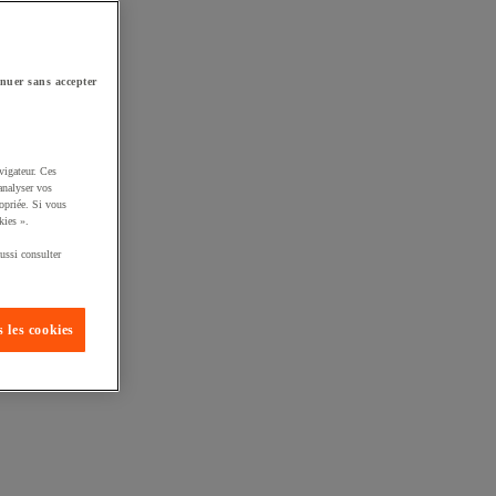
nuer sans accepter
vigateur. Ces
analyser vos
opriée. Si vous
kies ».
ussi consulter
 les cookies