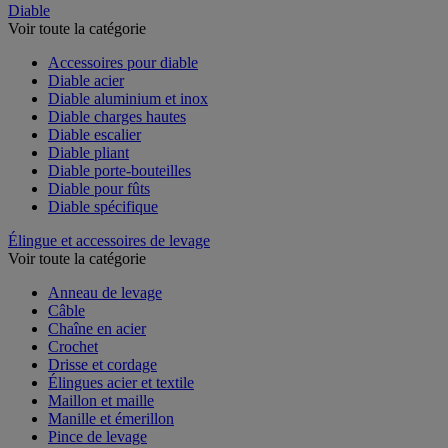
Diable
Voir toute la catégorie
Accessoires pour diable
Diable acier
Diable aluminium et inox
Diable charges hautes
Diable escalier
Diable pliant
Diable porte-bouteilles
Diable pour fûts
Diable spécifique
Élingue et accessoires de levage
Voir toute la catégorie
Anneau de levage
Câble
Chaîne en acier
Crochet
Drisse et cordage
Élingues acier et textile
Maillon et maille
Manille et émerillon