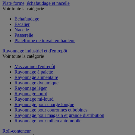
Plate-forme, échafaudage et nacelle
Voir toute la catégorie
Échafaudage
Escalier
Nacelle
Passerelle
Plateforme de travail en hauteur
Rayonnage industriel et d'entrepôt
Voir toute la catégorie
Mezzanine d'entrepôt
Rayonnage à palette
Rayonnage alimentaire
Rayonnage dynamique
Rayonnage léger
Rayonnage lourd
Rayonnage mi-lourd
Rayonnage pour charge longue
Rayonnage pour couronnes et bobines
Rayonnage pour magasin et grande distribution
Rayonnage pour milieu automobile