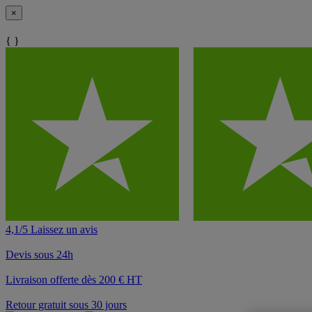
×
{ }
4,1/5 Laissez un avis
Devis sous 24h
Livraison offerte dès 200 € HT
Retour gratuit sous 30 jours