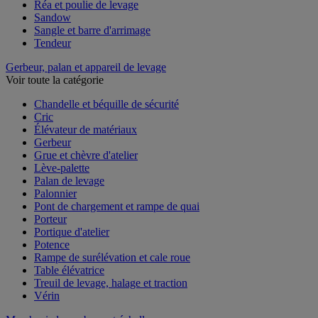
Pince de levage
Réa et poulie de levage
Sandow
Sangle et barre d'arrimage
Tendeur
Gerbeur, palan et appareil de levage
Voir toute la catégorie
Chandelle et béquille de sécurité
Cric
Élévateur de matériaux
Gerbeur
Grue et chèvre d'atelier
Lève-palette
Palan de levage
Palonnier
Pont de chargement et rampe de quai
Porteur
Portique d'atelier
Potence
Rampe de surélévation et cale roue
Table élévatrice
Treuil de levage, halage et traction
Vérin