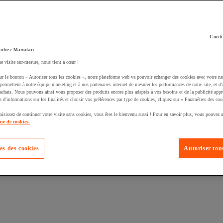
Conti
 chez Manutan
ne visite sur-mesure, nous tient à cœur !
uté un produit à votre panier :
ur le bouton « Autoriser tous les cookies », notre plateforme web va pouvoir échanger des cookies avec votre na
permettent à notre équipe marketing et à nos partenaires internet de mesurer les performances de notre site, et d'
'achats. Nous pouvons ainsi vous proposer des produits encore plus adaptés à vos besoins et de la publicité appr
s d'informations sur les finalités et choisir vos préférences par type de cookies, cliquez sur « Paramètres des coo
oisissez de continuer votre visite sans cookies, vous êtes le bienvenu aussi ! Pour en savoir plus, vous pouvez a
que de cookies.
es des cookies
Autoriser tous