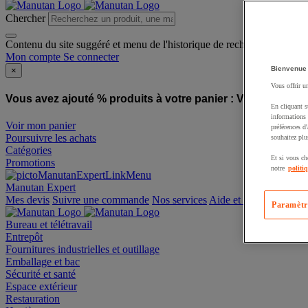
Chercher
Contenu du site suggéré et menu de l'historique de recherche
Mon compte
Se connecter
Bienvenue
×
Vous offrir u
Vous avez ajouté % produits à votre panier :
Vous avez ajo
En cliquant s
informations 
Voir mon panier
préférences d
Poursuivre les achats
souhaitez plu
Catégories
Et si vous ch
Promotions
notre
politi
Manutan Expert
offre reconditionnée
Paramètr
Mes devis
Suivre une commande
Nos services
Aide et contact
Bureau et télétravail
Entrepôt
Fournitures industrielles et outillage
Emballage et bac
Sécurité et santé
Espace extérieur