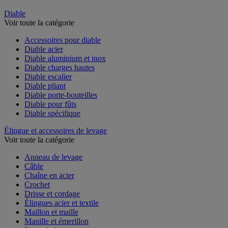
Diable
Voir toute la catégorie
Accessoires pour diable
Diable acier
Diable aluminium et inox
Diable charges hautes
Diable escalier
Diable pliant
Diable porte-bouteilles
Diable pour fûts
Diable spécifique
Élingue et accessoires de levage
Voir toute la catégorie
Anneau de levage
Câble
Chaîne en acier
Crochet
Drisse et cordage
Élingues acier et textile
Maillon et maille
Manille et émerillon