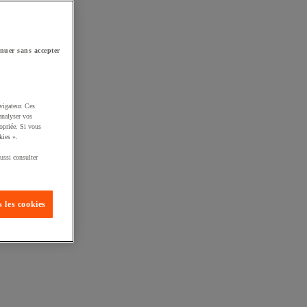
nuer sans accepter
vigateur. Ces
analyser vos
opriée. Si vous
kies ».
ussi consulter
 les cookies