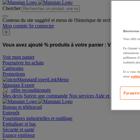
Chercher
Contenu du site suggéré et menu de l'historique de recherche
Mon compte
Se connecter
Bienvenue
×
Vous offrir u
Vous avez ajouté % produits à votre panier :
Vous avez ajo
En cliquant s
informations 
Voir mon panier
préférences d
Poursuivre les achats
souhaitez plu
Catégories
Et si vous ch
Promotions
notre
politi
Manutan Expert
offre reconditionnée
Paramètr
Mes devis
Suivre une commande
Nos services
Aide et contact
Bureau et télétravail
Entrepôt
Fournitures industrielles et outillage
Emballage et bac
Sécurité et santé
Espace extérieur