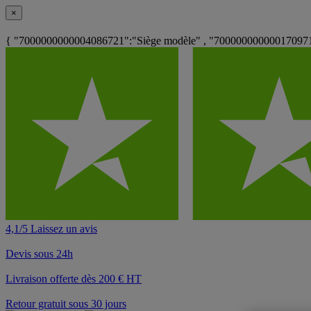
×
{ "7000000000004086721":"Siège modèle" , "7000000000001709719
4,1/5 Laissez un avis
Devis sous 24h
Livraison offerte dès 200 € HT
Retour gratuit sous 30 jours