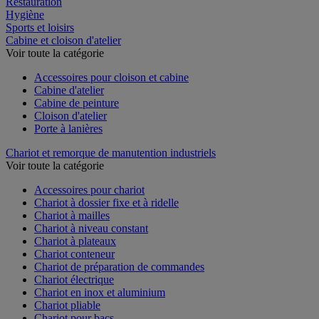
Restauration
Hygiène
Sports et loisirs
Cabine et cloison d'atelier
Voir toute la catégorie
Accessoires pour cloison et cabine
Cabine d'atelier
Cabine de peinture
Cloison d'atelier
Porte à lanières
Chariot et remorque de manutention industriels
Voir toute la catégorie
Accessoires pour chariot
Chariot à dossier fixe et à ridelle
Chariot à mailles
Chariot à niveau constant
Chariot à plateaux
Chariot conteneur
Chariot de préparation de commandes
Chariot électrique
Chariot en inox et aluminium
Chariot pliable
Chariot pour bacs