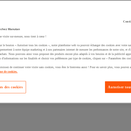
Conti
 chez Manutan
ne visite sur-mesure, nous tient à cœur !
uté un produit à votre panier :
ur le bouton « Autoriser tous les cookies », notre plateforme web va pouvoir échanger des cookies avec votre na
permettent à notre équipe marketing et à nos partenaires internet de mesurer les performances de notre site, et d'
'achats. Nous pouvons ainsi vous proposer des produits encore plus adaptés à vos besoins et de la publicité appr
s d'informations sur les finalités et choisir vos préférences par type de cookies, cliquez sur « Paramètres des coo
oisissez de continuer votre visite sans cookies, vous êtes le bienvenu aussi ! Pour en savoir plus, vous pouvez a
que de cookies.
es des cookies
Autoriser tous