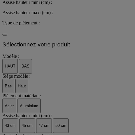
Assise hauteur mini (cm) :
Assise hauteur maxi (cm) :
Type de piétement :
Sélectionnez votre produit
Modèle :
HAUT
BAS
Siège modèle :
Bas
Haut
Piétement matériau :
Acier
Aluminium
Assise hauteur mini (cm) :
43 cm
45 cm
47 cm
50 cm