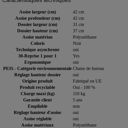
Caractéristiques techniques
Assise largeur (cm)
42 cm
Assise profondeur (cm)
42 cm
Dossier largeur (cm)
31 cm
Dossier hauteur (cm)
37 cm
Assise matériau
Polyuréthane
Coloris
Noir
Technique asynchrone
oui
30-Reprise 1 pour 1
Yes
Ergonomique
oui
PEIS - Catégorie environnementale
Chaise de bureau
Réglage hauteur dossier
oui
Origine produit
Fabriqué en UE
Produit recyclable
Oui - 100 %
Charge maxi (kg)
110 kg
Garantie client
5 ans
Empilable
non
Réglage hauteur d'assise
oui
Assise réglable
oui
Assise matériaux
Polyuréthane