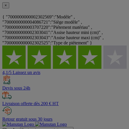
×
{ "7000000000002302569":"Modèle" ,
"7000000000004086721":"Siège modèle" ,
"7000000000003707220":"Piétement matériau" ,
"7000000000002303041":"Assise hauteur mini (cm)" ,
"7000000000002303043":"Assise hauteur maxi (cm)" ,
"7000000000002302525":"Type de piétement" }
4,1/5 Laissez un avis
Devis sous 24h
Livraison offerte dès 200 € HT
Retour gratuit sous 30 jours