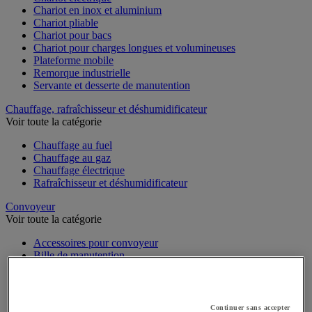
Chariot en inox et aluminium
Chariot pliable
Chariot pour bacs
Chariot pour charges longues et volumineuses
Plateforme mobile
Remorque industrielle
Servante et desserte de manutention
Chauffage, rafraîchisseur et déshumidificateur
Voir toute la catégorie
Chauffage au fuel
Chauffage au gaz
Chauffage électrique
Rafraîchisseur et déshumidificateur
Convoyeur
Voir toute la catégorie
Accessoires pour convoyeur
Bille de manutention
Convoyeur à rouleaux
Convoyeur extensible et mobile
Convoyeur motorisé à bande
Convoyeur pour palettes
Continuer sans accepter