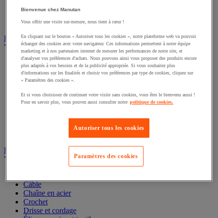
Rail et barrette de manutention
Bienvenue chez Manutan
Rouleau de manutention et galet pour convoyeur
Table à billes
Vous offrir une visite sur-mesure, nous tient à cœur !
En cliquant sur le bouton « Autoriser tous les cookies », notre plateforme web va pouvoir
Diable
échanger des cookies avec votre navigateur. Ces informations permettent à notre équipe
Voir toute la catégorie
marketing et à nos partenaires internet de mesurer les performances de notre site, et
d'analyser vos préférences d'achats. Nous pouvons ainsi vous proposer des produits encore
Accessoires pour diable
plus adaptés à vos besoins et de la publicité appropriée. Si vous souhaitez plus
Diable acier
d'informations sur les finalités et choisir vos préférences par type de cookies, cliquez sur
Diable aluminium et inox
« Paramètres des cookies ».
Diable charges hautes
Et si vous choisissez de continuer votre visite sans cookies, vous êtes le bienvenu aussi !
Diable escalier
Pour en savoir plus, vous pouvez aussi consulter notre
politique de cookies.
Diable pliant
Diable porte-bouteilles
Diable pour fûts
Autoriser tous les cookies
Diable spécifique
Élingue et accessoires de levage
Paramètres des cookies
Voir toute la catégorie
Anneau de levage
Câble
Chaîne en acier
Crochet
Drisse et cordage