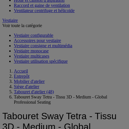
Hotte et caisson d'aspiration
Raccord et gaine de ventilation
Ventilateur centrifuge et hélicoïde
Vestiaire
Voir toute la catégorie
Vestiaire configurable
Accessoires pour vestiaire
Vestiaire consigne et multimédia
Vestiaire monocase
Vestiaire multicases
Vestiaire utilisation spécifique
Accueil
Entrepôt
Mobilier d'atelier
Siège d'atelier
Tabouret d'atelier
(48)
Tabouret Sway Tetra - Tissu 3D - Medium - Global
Professional Seating
Tabouret Sway Tetra - Tissu
3D - Medium - Global