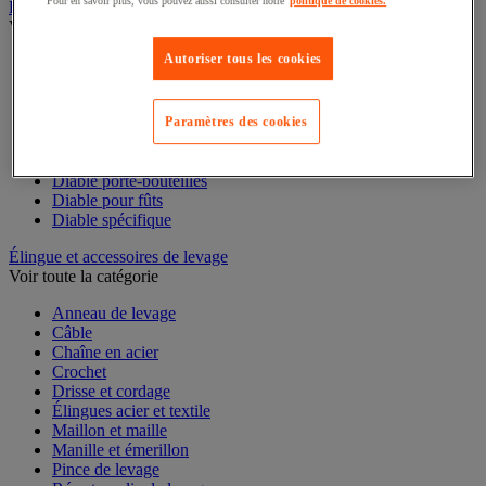
Pour en savoir plus, vous pouvez aussi consulter notre
politique de cookies.
Diable
Voir toute la catégorie
Autoriser tous les cookies
Accessoires pour diable
Diable acier
Diable aluminium et inox
Diable charges hautes
Paramètres des cookies
Diable escalier
Diable pliant
Diable porte-bouteilles
Diable pour fûts
Diable spécifique
Élingue et accessoires de levage
Voir toute la catégorie
Anneau de levage
Câble
Chaîne en acier
Crochet
Drisse et cordage
Élingues acier et textile
Maillon et maille
Manille et émerillon
Pince de levage