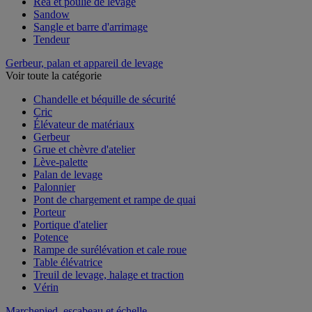
Réa et poulie de levage
Sandow
Sangle et barre d'arrimage
Tendeur
Gerbeur, palan et appareil de levage
Voir toute la catégorie
Chandelle et béquille de sécurité
Cric
Élévateur de matériaux
Gerbeur
Grue et chèvre d'atelier
Lève-palette
Palan de levage
Palonnier
Pont de chargement et rampe de quai
Porteur
Portique d'atelier
Potence
Rampe de surélévation et cale roue
Table élévatrice
Treuil de levage, halage et traction
Vérin
Marchepied, escabeau et échelle