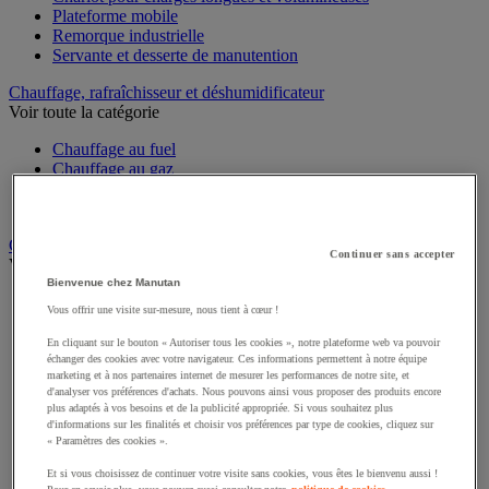
Plateforme mobile
Remorque industrielle
Servante et desserte de manutention
Chauffage, rafraîchisseur et déshumidificateur
Voir toute la catégorie
Chauffage au fuel
Chauffage au gaz
Chauffage électrique
Rafraîchisseur et déshumidificateur
Convoyeur
Continuer sans accepter
Voir toute la catégorie
Bienvenue chez Manutan
Accessoires pour convoyeur
Vous offrir une visite sur-mesure, nous tient à cœur !
Bille de manutention
Convoyeur à rouleaux
En cliquant sur le bouton « Autoriser tous les cookies », notre plateforme web va pouvoir
Convoyeur extensible et mobile
échanger des cookies avec votre navigateur. Ces informations permettent à notre équipe
marketing et à nos partenaires internet de mesurer les performances de notre site, et
Convoyeur motorisé à bande
d'analyser vos préférences d'achats. Nous pouvons ainsi vous proposer des produits encore
Convoyeur pour palettes
plus adaptés à vos besoins et de la publicité appropriée. Si vous souhaitez plus
Rail et barrette de manutention
d'informations sur les finalités et choisir vos préférences par type de cookies, cliquez sur
Rouleau de manutention et galet pour convoyeur
« Paramètres des cookies ».
Table à billes
Et si vous choisissez de continuer votre visite sans cookies, vous êtes le bienvenu aussi !