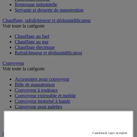
Remorque industrielle
Servante et desserte de manutention
Chauffage, rafraîchisseur et déshumidificateur
Voir toute la catégorie
Chauffage au fuel
Chauffage au gaz
Chauffage électrique
Rafraîchisseur et déshumidificateur
Convoyeur
Voir toute la catégorie
Accessoires pour convoyeur
Bille de manutention
Convoyeur à rouleaux
Convoyeur extensible et mobile
Convoyeur motorisé à bande
Convoyeur pour palettes
Rail et barrette de manutention
Rouleau de manutention et galet pour convoyeur
Table à billes
Diable
Continuer sans accepter