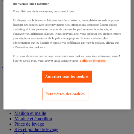
Voir toute la catégorie
Bienvenue chez Manutan
Accessoires pour diable
Vous offrir une visite sur-mesure, nous tient à cœur !
Diable acier
En cliquant sur le bouton « Autoriser tous les cookies », notre plateforme web va pouvoir
Diable aluminium et inox
échanger des cookies avec votre navigateur. Ces informations permettent à notre équipe
Diable charges hautes
marketing et à nos partenaires internet de mesurer les performances de notre site, et
Diable escalier
d'analyser vos préférences d'achats. Nous pouvons ainsi vous proposer des produits encore
Diable pliant
plus adaptés à vos besoins et de la publicité appropriée. Si vous souhaitez plus
d'informations sur les finalités et choisir vos préférences par type de cookies, cliquez sur
Diable porte-bouteilles
« Paramètres des cookies ».
Diable pour fûts
Diable spécifique
Et si vous choisissez de continuer votre visite sans cookies, vous êtes le bienvenu aussi !
Pour en savoir plus, vous pouvez aussi consulter notre
politique de cookies.
Élingue et accessoires de levage
Voir toute la catégorie
Autoriser tous les cookies
Anneau de levage
Câble
Chaîne en acier
Paramètres des cookies
Crochet
Drisse et cordage
Élingues acier et textile
Maillon et maille
Manille et émerillon
Pince de levage
Réa et poulie de levage