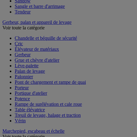
Sandow
Sangle et barre d'arrimage
Tendeur
Gerbeur, palan et appareil de levage
Voir toute la catégorie
Chandelle et béquille de sécurité
Cric
Élévateur de matériaux
Gerbeur
Grue et chèvre d'atelier
Lève-palette
Palan de levage
Palonnier
Pont de chargement et rampe de quai
Porteur
Portique d'atelier
Potence
Rampe de surélévation et cale roue
Table élévatrice
Treuil de levage, halage et traction
Vérin
Marchepied, escabeau et échelle
Voir toute la catégorie