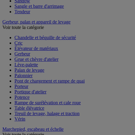
Sandow
Sangle et barre d'arrimage
Tendeur
Gerbeur, palan et appareil de levage
Voir toute la catégorie
Chandelle et béquille de sécurité
Cric
Élévateur de matériaux
Gerbeur
Grue et chèvre d'atelier
Lève-palette
Palan de levage
Palonnier
Pont de chargement et rampe de quai
Porteur
Portique d'atelier
Potence
Rampe de surélévation et cale roue
Table élévatrice
Treuil de levage, halage et traction
Vérin
Marchepied, escabeau et échelle
Voir toute la catégorie