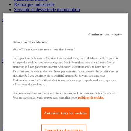
Remorque industrielle
Servante et desserte de manutention
Chauffage, rafraîchisseur et déshumidificateur
Voir toute la catégorie
Chauffage au fuel
Continuer sans accepter
Chauffage au gaz
Bienvenue chez Manutan
Chauffage électrique
Vous offrir une visite sur-mesure, nous tient à cœur !
Rafraîchisseur et déshumidificateur
En cliquant sur le bouton « Autoriser tous les cookies », notre plateforme web va pouvoir
Convoyeur
échanger des cookies avec votre navigateur. Ces informations permettent à notre équipe
Voir toute la catégorie
marketing et à nos partenaires internet de mesurer les performances de notre site, et
d'analyser vos préférences d'achats. Nous pouvons ainsi vous proposer des produits encore
Accessoires pour convoyeur
plus adaptés à vos besoins et de la publicité appropriée. Si vous souhaitez plus
Bille de manutention
d'informations sur les finalités et choisir vos préférences par type de cookies, cliquez sur
« Paramètres des cookies ».
Convoyeur à rouleaux
Convoyeur extensible et mobile
Et si vous choisissez de continuer votre visite sans cookies, vous êtes le bienvenu aussi !
Convoyeur motorisé à bande
Pour en savoir plus, vous pouvez aussi consulter notre
politique de cookies.
Convoyeur pour palettes
Rail et barrette de manutention
Rouleau de manutention et galet pour convoyeur
Autoriser tous les cookies
Table à billes
Diable
Paramètres des cookies