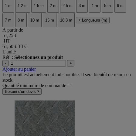
1 m
1.2 m
1.5 m
2 m
2.5 m
3 m
4 m
5 m
6 m
7 m
8 m
10 m
15 m
18.3 m
+ Longueurs (m)
À partir de
51,25 €
HT
61,50 €
TTC
L'unité
Réf. :
Sélectionnez un produit
-
+
Ajouter au panier
Le produit est actuellement indisponible. Il sera bientôt de retour en
stock.
Quantité minimum de commande : 1
Besoin d'un devis ?