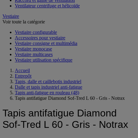
Raccord et gaine de ventilation
Ventilateur centrifuge et hélicoïde
Vestiaire
Voir toute la catégorie
Vestiaire configurable
Accessoires pour vestiaire
Vestiaire consigne et multimédia
Vestiaire monocase
Vestiaire multicases
Vestiaire utilisation spécifique
Accueil
Entrepôt
Tapis, dalle et caillebotis industriel
Dalle et tapis industriel anti-fatigue
Tapis anti-fatigue en rouleau
(48)
Tapis antifatigue Diamond Sof-Tred L 60 - Gris - Notrax
Tapis antifatigue Diamond
Sof-Tred L 60 - Gris - Notrax