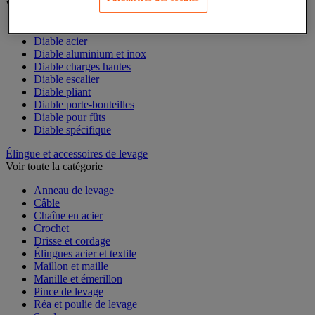
Voir toute la catégorie
Accessoires pour diable
Diable acier
Diable aluminium et inox
Diable charges hautes
Diable escalier
Diable pliant
Diable porte-bouteilles
Diable pour fûts
Diable spécifique
Élingue et accessoires de levage
Voir toute la catégorie
Anneau de levage
Câble
Chaîne en acier
Crochet
Drisse et cordage
Élingues acier et textile
Maillon et maille
Manille et émerillon
Pince de levage
Réa et poulie de levage