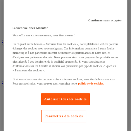
Chariot pliable
Chariot pour bacs
Chariot pour charges longues et volumineuses
Plateforme mobile
Continuer sans accepter
Remorque industrielle
Bienvenue chez Manutan
Servante et desserte de manutention
Vous offrir une visite sur-mesure, nous tient à cœur !
Chauffage, rafraîchisseur et déshumidificateur
En cliquant sur le bouton « Autoriser tous les cookies », notre plateforme web va pouvoir
Voir toute la catégorie
échanger des cookies avec votre navigateur. Ces informations permettent à notre équipe
marketing et à nos partenaires internet de mesurer les performances de notre site, et
Chauffage au fuel
d'analyser vos préférences d'achats. Nous pouvons ainsi vous proposer des produits encore
Chauffage au gaz
plus adaptés à vos besoins et de la publicité appropriée. Si vous souhaitez plus
Chauffage électrique
d'informations sur les finalités et choisir vos préférences par type de cookies, cliquez sur
« Paramètres des cookies ».
Rafraîchisseur et déshumidificateur
Et si vous choisissez de continuer votre visite sans cookies, vous êtes le bienvenu aussi !
Convoyeur
Pour en savoir plus, vous pouvez aussi consulter notre
politique de cookies.
Voir toute la catégorie
Accessoires pour convoyeur
Autoriser tous les cookies
Bille de manutention
Convoyeur à rouleaux
Convoyeur extensible et mobile
Paramètres des cookies
Convoyeur motorisé à bande
Convoyeur pour palettes
Rail et barrette de manutention