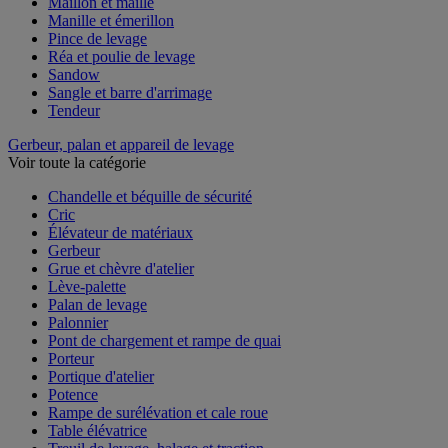
Maillon et maille
Manille et émerillon
Pince de levage
Réa et poulie de levage
Sandow
Sangle et barre d'arrimage
Tendeur
Gerbeur, palan et appareil de levage
Voir toute la catégorie
Chandelle et béquille de sécurité
Cric
Élévateur de matériaux
Gerbeur
Grue et chèvre d'atelier
Lève-palette
Palan de levage
Palonnier
Pont de chargement et rampe de quai
Porteur
Portique d'atelier
Potence
Rampe de surélévation et cale roue
Table élévatrice