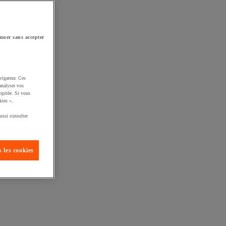
nuer sans accepter
vigateur. Ces
analyser vos
opriée. Si vous
kies ».
ussi consulter
 les cookies