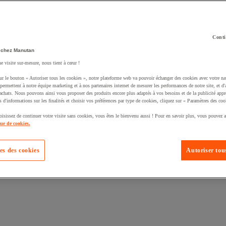
Conti
 chez Manutan
ne visite sur-mesure, nous tient à cœur !
uté un produit à votre panier :
ur le bouton « Autoriser tous les cookies », notre plateforme web va pouvoir échanger des cookies avec votre na
permettent à notre équipe marketing et à nos partenaires internet de mesurer les performances de notre site, et d'
'achats. Nous pouvons ainsi vous proposer des produits encore plus adaptés à vos besoins et de la publicité appr
s d'informations sur les finalités et choisir vos préférences par type de cookies, cliquez sur « Paramètres des coo
oisissez de continuer votre visite sans cookies, vous êtes le bienvenu aussi ! Pour en savoir plus, vous pouvez a
que de cookies.
es des cookies
Autoriser tous