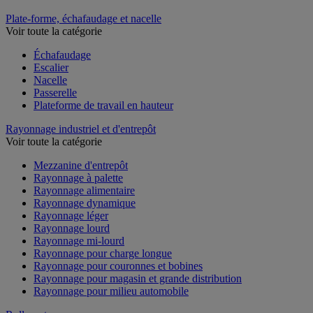
Plate-forme, échafaudage et nacelle
Voir toute la catégorie
Échafaudage
Escalier
Nacelle
Passerelle
Plateforme de travail en hauteur
Rayonnage industriel et d'entrepôt
Voir toute la catégorie
Mezzanine d'entrepôt
Rayonnage à palette
Rayonnage alimentaire
Rayonnage dynamique
Rayonnage léger
Rayonnage lourd
Rayonnage mi-lourd
Rayonnage pour charge longue
Rayonnage pour couronnes et bobines
Rayonnage pour magasin et grande distribution
Rayonnage pour milieu automobile