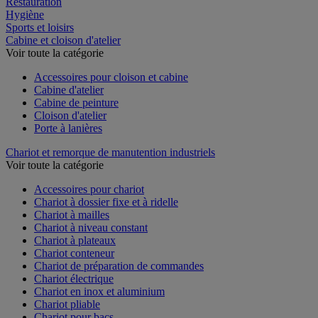
Restauration
Hygiène
Sports et loisirs
Cabine et cloison d'atelier
Voir toute la catégorie
Accessoires pour cloison et cabine
Cabine d'atelier
Cabine de peinture
Cloison d'atelier
Porte à lanières
Chariot et remorque de manutention industriels
Voir toute la catégorie
Accessoires pour chariot
Chariot à dossier fixe et à ridelle
Chariot à mailles
Chariot à niveau constant
Chariot à plateaux
Chariot conteneur
Chariot de préparation de commandes
Chariot électrique
Chariot en inox et aluminium
Chariot pliable
Chariot pour bacs