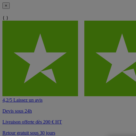
×
{ }
4,2/5 Laissez un avis
Devis sous 24h
Livraison offerte dès 200 € HT
Retour gratuit sous 30 jours