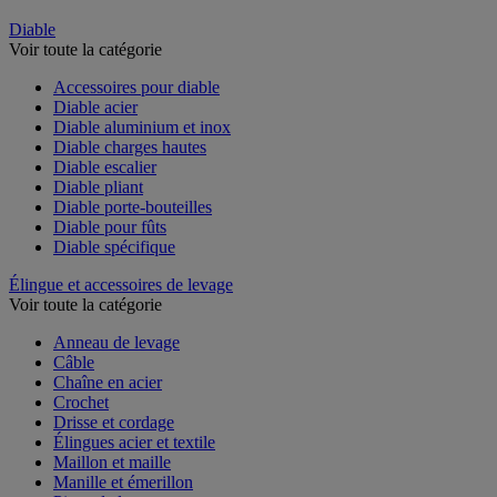
Diable
Voir toute la catégorie
Accessoires pour diable
Diable acier
Diable aluminium et inox
Diable charges hautes
Diable escalier
Diable pliant
Diable porte-bouteilles
Diable pour fûts
Diable spécifique
Élingue et accessoires de levage
Voir toute la catégorie
Anneau de levage
Câble
Chaîne en acier
Crochet
Drisse et cordage
Élingues acier et textile
Maillon et maille
Manille et émerillon