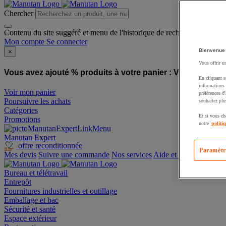
Chercher
Contenu du site suggéré et menu de l'historique de recherche
Mon compte
Se connecter
Bienvenue
×
Vous offrir u
Vous avez ajouté % produits à votre panier :
Vous avez ajo
En cliquant s
informations 
Voir mon panier
préférences d
Poursuivre les achats
souhaitez plu
Catégories
Et si vous ch
Promotions
notre
politi
Manutan Expert
offre reconditionnée
Paramètr
Mes devis
Suivre une commande
Nos services
Aide et contact
Bureau et télétravail
Entrepôt
Fournitures industrielles et outillage
Emballage et bac
Sécurité et santé
Espace extérieur