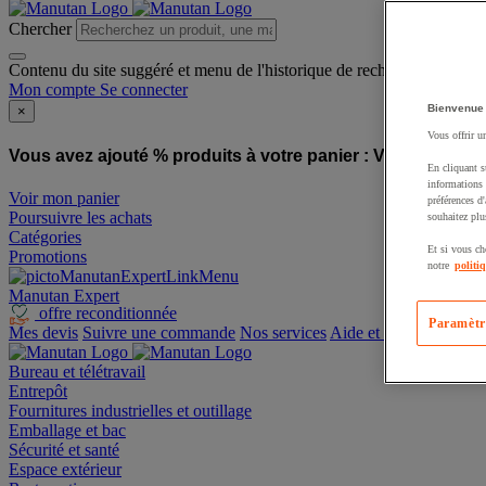
Chercher
Contenu du site suggéré et menu de l'historique de recherche
Mon compte
Se connecter
Bienvenue
×
Vous offrir u
Vous avez ajouté % produits à votre panier :
Vous avez ajo
En cliquant s
informations 
Voir mon panier
préférences d
Poursuivre les achats
souhaitez plu
Catégories
Et si vous ch
Promotions
notre
politi
Manutan Expert
offre reconditionnée
Paramètr
Mes devis
Suivre une commande
Nos services
Aide et contact
Bureau et télétravail
Entrepôt
Fournitures industrielles et outillage
Emballage et bac
Sécurité et santé
Espace extérieur