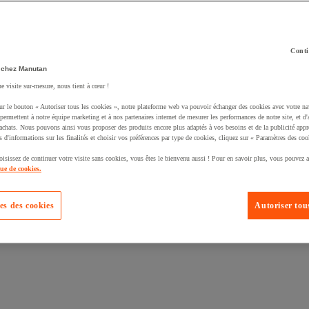
Conti
 chez Manutan
ne visite sur-mesure, nous tient à cœur !
uté un produit à votre panier :
ur le bouton « Autoriser tous les cookies », notre plateforme web va pouvoir échanger des cookies avec votre na
permettent à notre équipe marketing et à nos partenaires internet de mesurer les performances de notre site, et d'
'achats. Nous pouvons ainsi vous proposer des produits encore plus adaptés à vos besoins et de la publicité appr
s d'informations sur les finalités et choisir vos préférences par type de cookies, cliquez sur « Paramètres des coo
oisissez de continuer votre visite sans cookies, vous êtes le bienvenu aussi ! Pour en savoir plus, vous pouvez a
que de cookies.
es des cookies
Autoriser tous