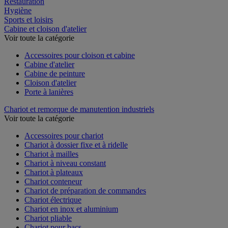
Restauration
Hygiène
Sports et loisirs
Cabine et cloison d'atelier
Voir toute la catégorie
Accessoires pour cloison et cabine
Cabine d'atelier
Cabine de peinture
Cloison d'atelier
Porte à lanières
Chariot et remorque de manutention industriels
Voir toute la catégorie
Accessoires pour chariot
Chariot à dossier fixe et à ridelle
Chariot à mailles
Chariot à niveau constant
Chariot à plateaux
Chariot conteneur
Chariot de préparation de commandes
Chariot électrique
Chariot en inox et aluminium
Chariot pliable
Chariot pour bacs