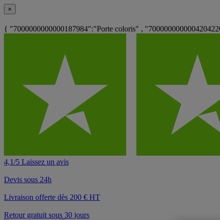
×
{ "7000000000000187984":"Porte coloris" , "700000000000420422
4,1/5 Laissez un avis
Devis sous 24h
Livraison offerte dès 200 € HT
Retour gratuit sous 30 jours