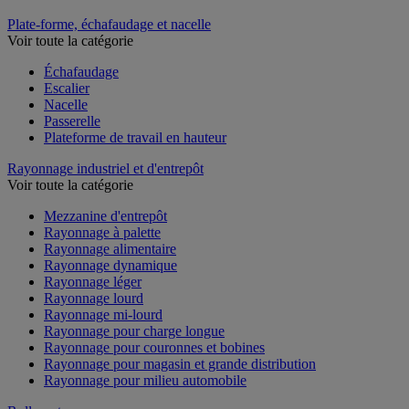
Plate-forme, échafaudage et nacelle
Voir toute la catégorie
Échafaudage
Escalier
Nacelle
Passerelle
Plateforme de travail en hauteur
Rayonnage industriel et d'entrepôt
Voir toute la catégorie
Mezzanine d'entrepôt
Rayonnage à palette
Rayonnage alimentaire
Rayonnage dynamique
Rayonnage léger
Rayonnage lourd
Rayonnage mi-lourd
Rayonnage pour charge longue
Rayonnage pour couronnes et bobines
Rayonnage pour magasin et grande distribution
Rayonnage pour milieu automobile