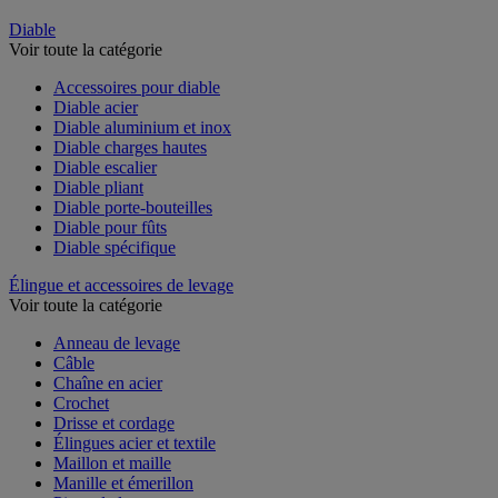
Diable
Voir toute la catégorie
Accessoires pour diable
Diable acier
Diable aluminium et inox
Diable charges hautes
Diable escalier
Diable pliant
Diable porte-bouteilles
Diable pour fûts
Diable spécifique
Élingue et accessoires de levage
Voir toute la catégorie
Anneau de levage
Câble
Chaîne en acier
Crochet
Drisse et cordage
Élingues acier et textile
Maillon et maille
Manille et émerillon