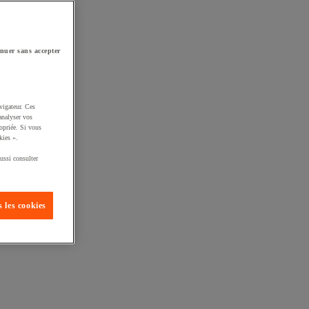
nuer sans accepter
vigateur. Ces
analyser vos
opriée. Si vous
kies ».
ussi consulter
 les cookies