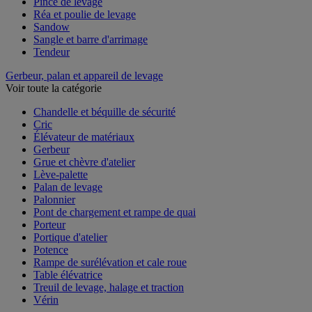
Pince de levage
Réa et poulie de levage
Sandow
Sangle et barre d'arrimage
Tendeur
Gerbeur, palan et appareil de levage
Voir toute la catégorie
Chandelle et béquille de sécurité
Cric
Élévateur de matériaux
Gerbeur
Grue et chèvre d'atelier
Lève-palette
Palan de levage
Palonnier
Pont de chargement et rampe de quai
Porteur
Portique d'atelier
Potence
Rampe de surélévation et cale roue
Table élévatrice
Treuil de levage, halage et traction
Vérin