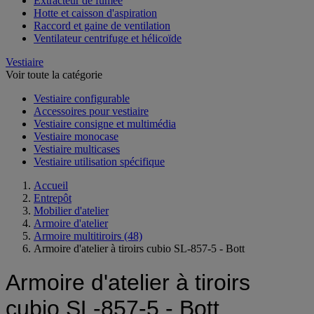
Extracteur de fumée
Hotte et caisson d'aspiration
Raccord et gaine de ventilation
Ventilateur centrifuge et hélicoïde
Vestiaire
Voir toute la catégorie
Vestiaire configurable
Accessoires pour vestiaire
Vestiaire consigne et multimédia
Vestiaire monocase
Vestiaire multicases
Vestiaire utilisation spécifique
Accueil
Entrepôt
Mobilier d'atelier
Armoire d'atelier
Armoire multitiroirs
(48)
Armoire d'atelier à tiroirs cubio SL-857-5 - Bott
Armoire d'atelier à tiroirs
cubio SL-857-5 - Bott