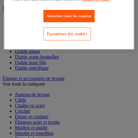
Diable
Voir toute la catégorie
Autoriser tous les cookies
Accessoires pour diable
Diable acier
Paramètres des cookies
Diable aluminium et inox
Diable charges hautes
Diable escalier
Diable pliant
Diable porte-bouteilles
Diable pour fûts
Diable spécifique
Élingue et accessoires de levage
Voir toute la catégorie
Anneau de levage
Câble
Chaîne en acier
Crochet
Drisse et cordage
Élingues acier et textile
Maillon et maille
Manille et émerillon