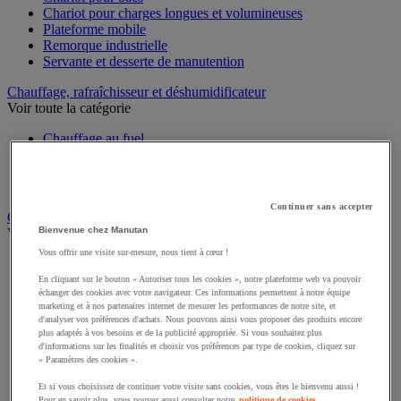
Chariot pour charges longues et volumineuses
Plateforme mobile
Remorque industrielle
Servante et desserte de manutention
Chauffage, rafraîchisseur et déshumidificateur
Voir toute la catégorie
Chauffage au fuel
Chauffage au gaz
Chauffage électrique
Rafraîchisseur et déshumidificateur
Continuer sans accepter
Convoyeur
Bienvenue chez Manutan
Voir toute la catégorie
Vous offrir une visite sur-mesure, nous tient à cœur !
Accessoires pour convoyeur
Bille de manutention
En cliquant sur le bouton « Autoriser tous les cookies », notre plateforme web va pouvoir
échanger des cookies avec votre navigateur. Ces informations permettent à notre équipe
Convoyeur à rouleaux
marketing et à nos partenaires internet de mesurer les performances de notre site, et
Convoyeur extensible et mobile
d'analyser vos préférences d'achats. Nous pouvons ainsi vous proposer des produits encore
Convoyeur motorisé à bande
plus adaptés à vos besoins et de la publicité appropriée. Si vous souhaitez plus
Convoyeur pour palettes
d'informations sur les finalités et choisir vos préférences par type de cookies, cliquez sur
Rail et barrette de manutention
« Paramètres des cookies ».
Rouleau de manutention et galet pour convoyeur
Et si vous choisissez de continuer votre visite sans cookies, vous êtes le bienvenu aussi !
Table à billes
Pour en savoir plus, vous pouvez aussi consulter notre
politique de cookies.