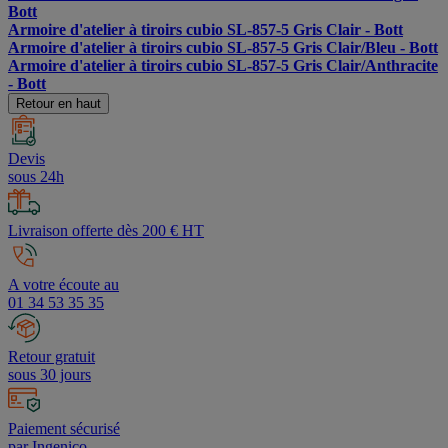
Bott
Armoire d'atelier à tiroirs cubio SL-857-5 Gris Clair - Bott
Armoire d'atelier à tiroirs cubio SL-857-5 Gris Clair/Bleu - Bott
Armoire d'atelier à tiroirs cubio SL-857-5 Gris Clair/Anthracite
- Bott
Retour en haut
Devis
sous 24h
Livraison offerte dès 200 € HT
A votre écoute au
01 34 53 35 35
Retour gratuit
sous 30 jours
Paiement sécurisé
par Ingenico