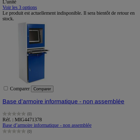
L'unité
Voir les 3 options
Le produit est actuellement indisponible. Il sera bientôt de retour en
stock.
Comparer
Comparer
Base d’armoire informatique - non assemblée
(0)
0.0
Réf. : MIG4471378
sur
Base d’armoire informatique - non assemblée
5
(0)
étoiles.
0.0
sur