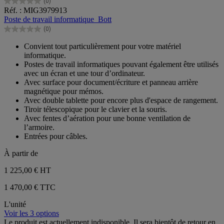
(0)
0.0
Réf. : MIG3979913
sur
Poste de travail informatique_Bott
5
(0)
étoiles.
0.0
sur
Convient tout particulièrement pour votre matériel
5
informatique.
étoiles.
Postes de travail informatiques pouvant également être utilisés
avec un écran et une tour d’ordinateur.
Avec surface pour document/écriture et panneau arrière
magnétique pour mémos.
Avec double tablette pour encore plus d'espace de rangement.
Tiroir télescopique pour le clavier et la souris.
Avec fentes d’aération pour une bonne ventilation de
l’armoire.
Entrées pour câbles.
À partir de
1 225,00 €
HT
1 470,00 € TTC
L'unité
Voir les 3 options
Le produit est actuellement indisponible. Il sera bientôt de retour en