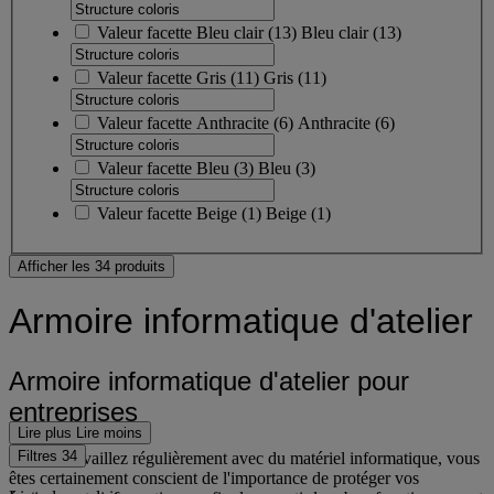
Valeur facette
Bleu clair
(
13
)
Bleu clair
(13)
Valeur facette
Gris
(
11
)
Gris
(11)
Valeur facette
Anthracite
(
6
)
Anthracite
(6)
Valeur facette
Bleu
(
3
)
Bleu
(3)
Valeur facette
Beige
(
1
)
Beige
(1)
Afficher les 34 produits
Armoire informatique d'atelier
Armoire informatique d'atelier pour
entreprises
Lire plus
Lire moins
Filtres
34
Si vous travaillez régulièrement avec du matériel informatique, vous
êtes certainement conscient de l'importance de protéger vos