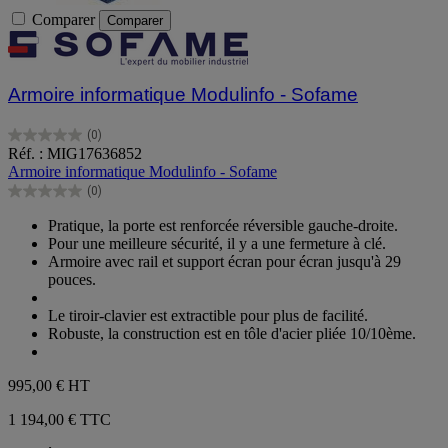
Comparer
Comparer
Armoire informatique Modulinfo - Sofame
(0)
0.0
Réf. : MIG17636852
sur
Armoire informatique Modulinfo - Sofame
5
(0)
étoiles.
0.0
sur
Pratique, la porte est renforcée réversible gauche-droite.
5
Pour une meilleure sécurité, il y a une fermeture à clé.
étoiles.
Armoire avec rail et support écran pour écran jusqu'à 29
pouces.
Le tiroir-clavier est extractible pour plus de facilité.
Robuste, la construction est en tôle d'acier pliée 10/10ème.
995,00 €
HT
1 194,00 € TTC