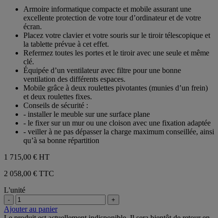
sur
Armoire informatique compacte et mobile assurant une
5
excellente protection de votre tour d’ordinateur et de votre
étoiles.
écran.
Placez votre clavier et votre souris sur le tiroir télescopique et
la tablette prévue à cet effet.
Refermez toutes les portes et le tiroir avec une seule et même
clé.
Équipée d’un ventilateur avec filtre pour une bonne
ventilation des différents espaces.
Mobile grâce à deux roulettes pivotantes (munies d’un frein)
et deux roulettes fixes.
Conseils de sécurité :
- installer le meuble sur une surface plane
- le fixer sur un mur ou une cloison avec une fixation adaptée
- veiller à ne pas dépasser la charge maximum conseillée, ainsi
qu’à sa bonne répartition
1 715,00 €
HT
2 058,00 € TTC
L'unité
-
+
Ajouter au panier
Le produit est actuellement indisponible. Il sera bientôt de retour en