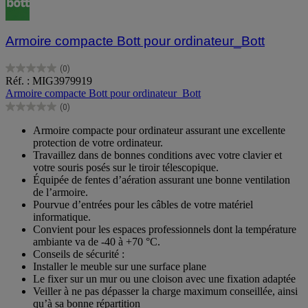
Armoire compacte Bott pour ordinateur_Bott
(0)
0.0
Réf. : MIG3979919
sur
Armoire compacte Bott pour ordinateur_Bott
5
(0)
étoiles.
0.0
sur
Armoire compacte pour ordinateur assurant une excellente
5
protection de votre ordinateur.
étoiles.
Travaillez dans de bonnes conditions avec votre clavier et
votre souris posés sur le tiroir télescopique.
Équipée de fentes d’aération assurant une bonne ventilation
de l’armoire.
Pourvue d’entrées pour les câbles de votre matériel
informatique.
Convient pour les espaces professionnels dont la température
ambiante va de -40 à +70 °C.
Conseils de sécurité :
Installer le meuble sur une surface plane
Le fixer sur un mur ou une cloison avec une fixation adaptée
Veiller à ne pas dépasser la charge maximum conseillée, ainsi
qu’à sa bonne répartition