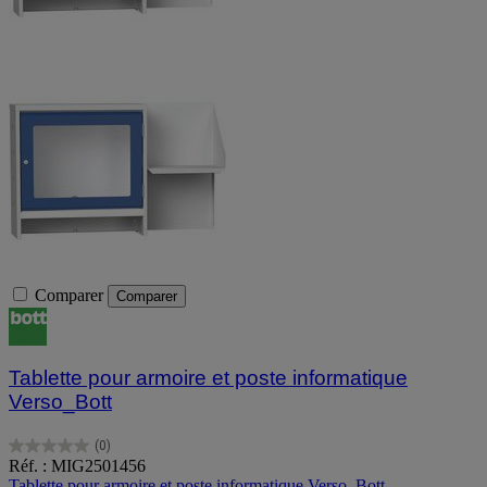
Comparer
Comparer
Tablette pour armoire et poste informatique
Verso_Bott
(0)
0.0
Réf. : MIG2501456
sur
Tablette pour armoire et poste informatique Verso_Bott