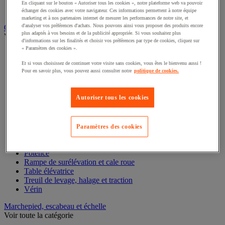
Sangle et barre d'arrimage
En cliquant sur le bouton « Autoriser tous les cookies », notre plateforme web va pouvoir
Tendeur
échanger des cookies avec votre navigateur. Ces informations permettent à notre équipe
marketing et à nos partenaires internet de mesurer les performances de notre site, et
d'analyser vos préférences d'achats. Nous pouvons ainsi vous proposer des produits encore
Gerbeur, palan et appareil de levage
plus adaptés à vos besoins et de la publicité appropriée. Si vous souhaitez plus
Voir toute la catégorie
d'informations sur les finalités et choisir vos préférences par type de cookies, cliquez sur
« Paramètres des cookies ».
Chandelle et béquille de sécurité
Cric
Et si vous choisissez de continuer votre visite sans cookies, vous êtes le bienvenu aussi !
Élévateur de matériaux
Pour en savoir plus, vous pouvez aussi consulter notre
politique de cookies.
Gerbeur
Grue et chèvre d'atelier
Autoriser tous les cookies
Lève-palette
Palan de levage
Palonnier
Pont de chargement et rampe de quai
Paramètres des cookies
Porteur
Portique d'atelier
Potence
Rampe de surélévation et cale roue
Table élévatrice
Treuil de levage, halage et traction
Vérin
Marchepied, escabeau et échelle
Voir toute la catégorie