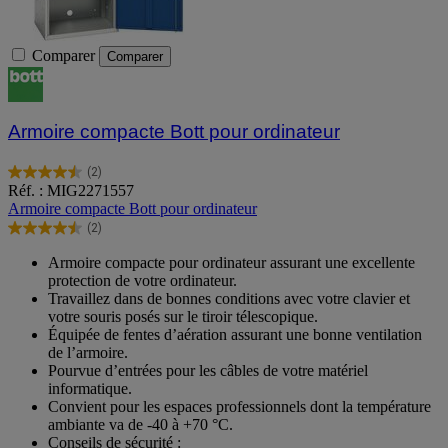
Comparer
Comparer
Armoire compacte Bott pour ordinateur
(2)
4.5
Réf. : MIG2271557
sur
Armoire compacte Bott pour ordinateur
5
(2)
étoiles.
4.5
2
sur
Armoire compacte pour ordinateur assurant une excellente
avis
5
protection de votre ordinateur.
étoiles.
Travaillez dans de bonnes conditions avec votre clavier et
2
votre souris posés sur le tiroir télescopique.
avis
Équipée de fentes d’aération assurant une bonne ventilation
de l’armoire.
Pourvue d’entrées pour les câbles de votre matériel
informatique.
Convient pour les espaces professionnels dont la température
ambiante va de -40 à +70 °C.
Conseils de sécurité :