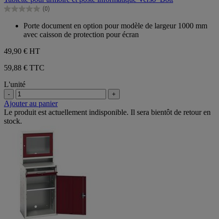
5
(0)
étoiles.
0.0
sur
Porte document en option pour modèle de largeur 1000 mm
5
avec caisson de protection pour écran
étoiles.
49,90 €
HT
59,88 € TTC
L'unité
-
+
Ajouter au panier
Le produit est actuellement indisponible. Il sera bientôt de retour en
stock.