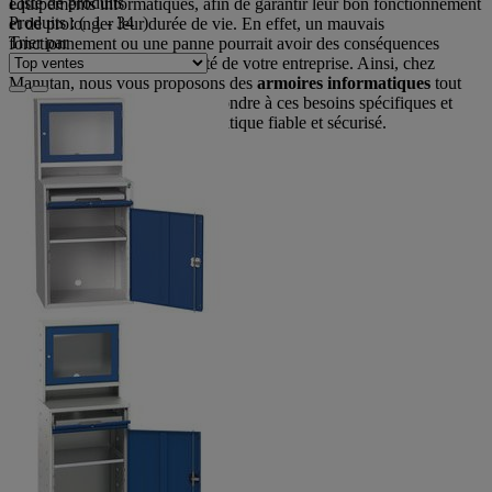
Liste de produits
équipements informatiques, afin de garantir leur bon fonctionnement
Produits :
( 1 - 34 )
et de prolonger leur durée de vie. En effet, un mauvais
Trier par
fonctionnement ou une panne pourrait avoir des conséquences
importantes sur la productivité de votre entreprise. Ainsi, chez
Manutan, nous vous proposons des
armoires informatiques
tout
spécialement conçues pour répondre à ces besoins spécifiques et
vous fournir un support informatique fiable et sécurisé.