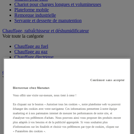
Chariot pour charges longues et volumineuses
Plateforme mobile
Remorque industrielle
Servante et desserte de manutention
Chauffage, rafraîchisseur et déshumidificateur
Voir toute la catégorie
Chauffage au fuel
Chauffage au gaz
Chauffage électrique
Rafraîchisseur et déshumidificateur
Convoyeur
Voir toute la catégorie
Continuer sans accepter
Accessoires pour convoyeur
Bienvenue chez Manutan
Bille de manutention
Vous offrir une visite sur-mesure, nous tient à cœur !
Convoyeur à rouleaux
Convoyeur extensible et mobile
En cliquant sur le bouton « Autoriser tous les cookies », notre plateforme web va pouvoir
Convoyeur motorisé à bande
échanger des cookies avec votre navigateur. Ces informations permettent à notre équipe
marketing et à nos partenaires internet de mesurer les performances de notre site, et
Convoyeur pour palettes
d'analyser vos préférences d'achats. Nous pouvons ainsi vous proposer des produits encore
Rail et barrette de manutention
plus adaptés à vos besoins et de la publicité appropriée. Si vous souhaitez plus
Rouleau de manutention et galet pour convoyeur
d'informations sur les finalités et choisir vos préférences par type de cookies, cliquez sur
Table à billes
« Paramètres des cookies ».