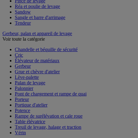
Pince de levage
Réa et poulie de levage
Sandow
Sangle et barre d'arrimage
Tendeur
Gerbeur, palan et appareil de levage
Voir toute la catégorie
Chandelle et béquille de sécurité
Cric
Élévateur de matériaux
Gerbeur
Grue et chèvre d'atelier
Lève-palette
Palan de levage
Palonnier
Pont de chargement et rampe de quai
Porteur
Portique d'atelier
Potence
Rampe de surélévation et cale roue
Table élévatrice
Treuil de levage, halage et traction
Vérin