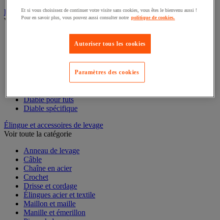
Et si vous choisissez de continuer votre visite sans cookies, vous êtes le bienvenu aussi !
Diable
Pour en savoir plus, vous pouvez aussi consulter notre
politique de cookies.
Voir toute la catégorie
Accessoires pour diable
Autoriser tous les cookies
Diable acier
Diable aluminium et inox
Diable charges hautes
Diable escalier
Paramètres des cookies
Diable pliant
Diable porte-bouteilles
Diable pour fûts
Diable spécifique
Élingue et accessoires de levage
Voir toute la catégorie
Anneau de levage
Câble
Chaîne en acier
Crochet
Drisse et cordage
Élingues acier et textile
Maillon et maille
Manille et émerillon