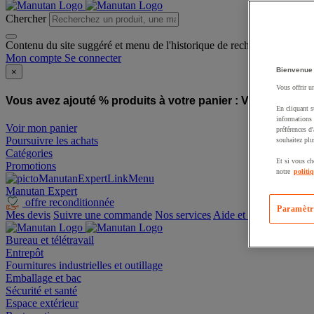
Chercher
Contenu du site suggéré et menu de l'historique de recherche
Mon compte
Se connecter
Bienvenue
×
Vous offrir u
Vous avez ajouté % produits à votre panier :
Vous avez ajo
En cliquant s
informations 
Voir mon panier
préférences d
Poursuivre les achats
souhaitez plu
Catégories
Et si vous ch
Promotions
notre
politi
Manutan Expert
offre reconditionnée
Paramètr
Mes devis
Suivre une commande
Nos services
Aide et contact
Bureau et télétravail
Entrepôt
Fournitures industrielles et outillage
Emballage et bac
Sécurité et santé
Espace extérieur