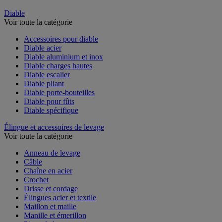
Diable
Voir toute la catégorie
Accessoires pour diable
Diable acier
Diable aluminium et inox
Diable charges hautes
Diable escalier
Diable pliant
Diable porte-bouteilles
Diable pour fûts
Diable spécifique
Élingue et accessoires de levage
Voir toute la catégorie
Anneau de levage
Câble
Chaîne en acier
Crochet
Drisse et cordage
Élingues acier et textile
Maillon et maille
Manille et émerillon