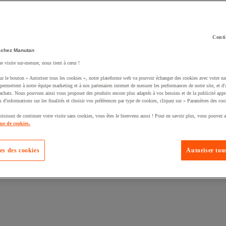
Conti
 chez Manutan
ne visite sur-mesure, nous tient à cœur !
uté un produit à votre panier :
ur le bouton « Autoriser tous les cookies », notre plateforme web va pouvoir échanger des cookies avec votre na
permettent à notre équipe marketing et à nos partenaires internet de mesurer les performances de notre site, et d'
'achats. Nous pouvons ainsi vous proposer des produits encore plus adaptés à vos besoins et de la publicité appr
s d'informations sur les finalités et choisir vos préférences par type de cookies, cliquez sur « Paramètres des coo
oisissez de continuer votre visite sans cookies, vous êtes le bienvenu aussi ! Pour en savoir plus, vous pouvez a
que de cookies.
es des cookies
Autoriser tous