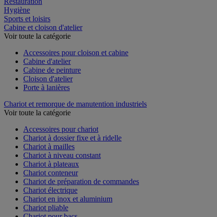
Restauration
Hygiène
Sports et loisirs
Cabine et cloison d'atelier
Voir toute la catégorie
Accessoires pour cloison et cabine
Cabine d'atelier
Cabine de peinture
Cloison d'atelier
Porte à lanières
Chariot et remorque de manutention industriels
Voir toute la catégorie
Accessoires pour chariot
Chariot à dossier fixe et à ridelle
Chariot à mailles
Chariot à niveau constant
Chariot à plateaux
Chariot conteneur
Chariot de préparation de commandes
Chariot électrique
Chariot en inox et aluminium
Chariot pliable
Chariot pour bacs