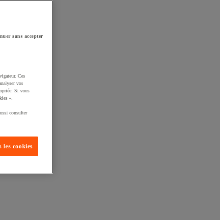
nuer sans accepter
vigateur. Ces
analyser vos
opriée. Si vous
kies ».
ussi consulter
 les cookies