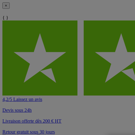
×
{ }
4,2/5 Laissez un avis
Devis sous 24h
Livraison offerte dès 200 € HT
Retour gratuit sous 30 jours