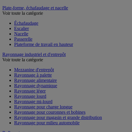
Plate-forme, échafaudage et nacelle
Voir toute la catégorie
Échafaudage
Escalier
Nacelle
Passerelle
Plateforme de travail en hauteur
Rayonnage industriel et d'entrepôt
Voir toute la catégorie
Mezzanine d'entrepôt
Rayonnage à palette
Rayonnage alimentaire
Rayonnage dynamique
Rayonnage léger
Rayonnage lourd
Rayonnage mi-lourd
Rayonnage pour charge longue
Rayonnage pour couronnes et bobines
Rayonnage pour magasin et grande distribution
Rayonnage pour milieu automobile