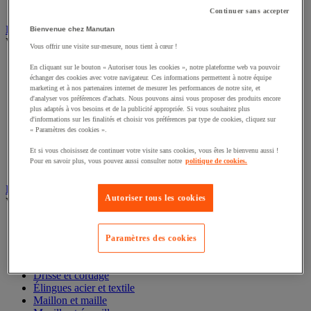
Table à billes
Continuer sans accepter
Diable
Bienvenue chez Manutan
Voir toute la catégorie
Vous offrir une visite sur-mesure, nous tient à cœur !
Accessoires pour diable
En cliquant sur le bouton « Autoriser tous les cookies », notre plateforme web va pouvoir
Diable acier
échanger des cookies avec votre navigateur. Ces informations permettent à notre équipe
marketing et à nos partenaires internet de mesurer les performances de notre site, et
Diable aluminium et inox
d'analyser vos préférences d'achats. Nous pouvons ainsi vous proposer des produits encore
Diable charges hautes
plus adaptés à vos besoins et de la publicité appropriée. Si vous souhaitez plus
Diable escalier
d'informations sur les finalités et choisir vos préférences par type de cookies, cliquez sur
Diable pliant
« Paramètres des cookies ».
Diable porte-bouteilles
Et si vous choisissez de continuer votre visite sans cookies, vous êtes le bienvenu aussi !
Diable pour fûts
Pour en savoir plus, vous pouvez aussi consulter notre
politique de cookies.
Diable spécifique
Élingue et accessoires de levage
Autoriser tous les cookies
Voir toute la catégorie
Anneau de levage
Câble
Paramètres des cookies
Chaîne en acier
Crochet
Drisse et cordage
Élingues acier et textile
Maillon et maille