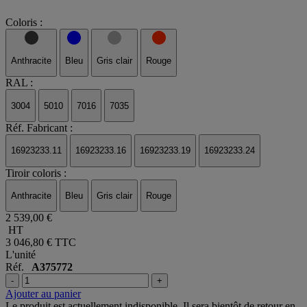
Coloris :
Anthracite
Bleu
Gris clair
Rouge
RAL :
3004
5010
7016
7035
Réf. Fabricant :
16923233.11
16923233.16
16923233.19
16923233.24
Tiroir coloris :
Anthracite
Bleu
Gris clair
Rouge
2 539,00 €
HT
3 046,80 €
TTC
L'unité
Réf.
A375772
-
+
Ajouter au panier
Le produit est actuellement indisponible. Il sera bientôt de retour en