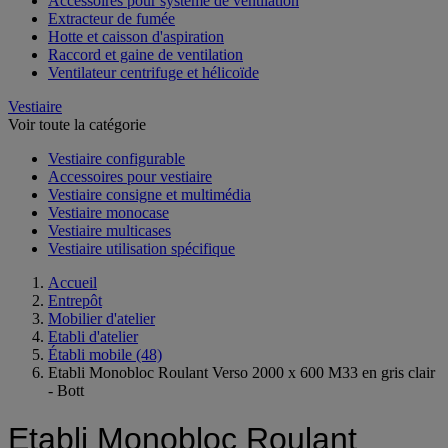
Accessoires pour système de ventilation
Extracteur de fumée
Hotte et caisson d'aspiration
Raccord et gaine de ventilation
Ventilateur centrifuge et hélicoïde
Vestiaire
Voir toute la catégorie
Vestiaire configurable
Accessoires pour vestiaire
Vestiaire consigne et multimédia
Vestiaire monocase
Vestiaire multicases
Vestiaire utilisation spécifique
Accueil
Entrepôt
Mobilier d'atelier
Etabli d'atelier
Établi mobile
(48)
Etabli Monobloc Roulant Verso 2000 x 600 M33 en gris clair
- Bott
Etabli Monobloc Roulant