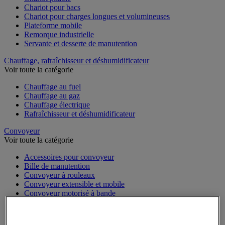
Chariot pour bacs
Chariot pour charges longues et volumineuses
Plateforme mobile
Remorque industrielle
Servante et desserte de manutention
Chauffage, rafraîchisseur et déshumidificateur
Voir toute la catégorie
Chauffage au fuel
Chauffage au gaz
Chauffage électrique
Rafraîchisseur et déshumidificateur
Convoyeur
Voir toute la catégorie
Accessoires pour convoyeur
Bille de manutention
Convoyeur à rouleaux
Convoyeur extensible et mobile
Convoyeur motorisé à bande
Convoyeur pour palettes
Rail et barrette de manutention
Rouleau de manutention et galet pour convoyeur