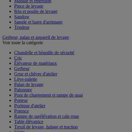
Manille et émerillon
Pince de levage
Réa et poulie de levage
Sandow
Sangle et barre d'arrimage
Tendeur
Gerbeur, palan et appareil de levage
Voir toute la catégorie
Chandelle et béquille de sécurité
Cric
Élévateur de matériaux
Gerbeur
Grue et chèvre d'atelier
Lève-palette
Palan de levage
Palonnier
Pont de chargement et rampe de quai
Porteur
Portique d'atelier
Potence
Rampe de surélévation et cale roue
Table élévatrice
Treuil de levage, halage et traction