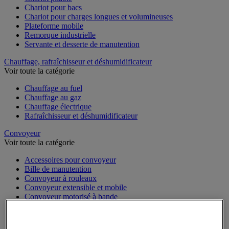
Chariot pour bacs
Chariot pour charges longues et volumineuses
Plateforme mobile
Remorque industrielle
Servante et desserte de manutention
Chauffage, rafraîchisseur et déshumidificateur
Voir toute la catégorie
Chauffage au fuel
Chauffage au gaz
Chauffage électrique
Rafraîchisseur et déshumidificateur
Convoyeur
Voir toute la catégorie
Accessoires pour convoyeur
Bille de manutention
Convoyeur à rouleaux
Convoyeur extensible et mobile
Convoyeur motorisé à bande
Convoyeur pour palettes
Rail et barrette de manutention
Rouleau de manutention et galet pour convoyeur