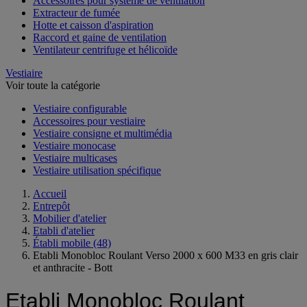
Accessoires pour système de ventilation
Extracteur de fumée
Hotte et caisson d'aspiration
Raccord et gaine de ventilation
Ventilateur centrifuge et hélicoïde
Vestiaire
Voir toute la catégorie
Vestiaire configurable
Accessoires pour vestiaire
Vestiaire consigne et multimédia
Vestiaire monocase
Vestiaire multicases
Vestiaire utilisation spécifique
Accueil
Entrepôt
Mobilier d'atelier
Etabli d'atelier
Établi mobile
(48)
Etabli Monobloc Roulant Verso 2000 x 600 M33 en gris clair
et anthracite - Bott
Etabli Monobloc Roulant