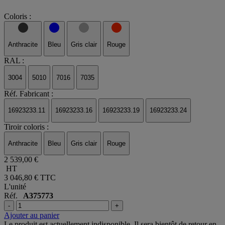
Coloris :
Anthracite
Bleu
Gris clair
Rouge
RAL :
3004
5010
7016
7035
Réf. Fabricant :
16923233.11
16923233.16
16923233.19
16923233.24
Tiroir coloris :
Anthracite
Bleu
Gris clair
Rouge
2 539,00 €
HT
3 046,80 €
TTC
L'unité
Réf.
A375773
-
+
Ajouter au panier
Le produit est actuellement indisponible. Il sera bientôt de retour en