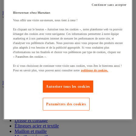
Table à billes
Continuer sans accepter
Diable
Bienvenue chez Manutan
Voir toute la catégorie
Vous offrir une visite sur-mesure, nous tient à cœur !
Accessoires pour diable
En cliquant sur le bouton « Autoriser tous les cookies », notre plateforme web va pouvoir
Diable acier
échanger des cookies avec votre navigateur. Ces informations permettent à notre équipe
marketing et à nos partenaires internet de mesurer les performances de notre site, et
Diable aluminium et inox
d'analyser vos préférences d'achats. Nous pouvons ainsi vous proposer des produits encore
Diable charges hautes
plus adaptés à vos besoins et de la publicité appropriée. Si vous souhaitez plus
Diable escalier
d'informations sur les finalités et choisir vos préférences par type de cookies, cliquez sur
Diable pliant
« Paramètres des cookies ».
Diable porte-bouteilles
Et si vous choisissez de continuer votre visite sans cookies, vous êtes le bienvenu aussi !
Diable pour fûts
Pour en savoir plus, vous pouvez aussi consulter notre
politique de cookies.
Diable spécifique
Élingue et accessoires de levage
Autoriser tous les cookies
Voir toute la catégorie
Anneau de levage
Câble
Paramètres des cookies
Chaîne en acier
Crochet
Drisse et cordage
Élingues acier et textile
Maillon et maille