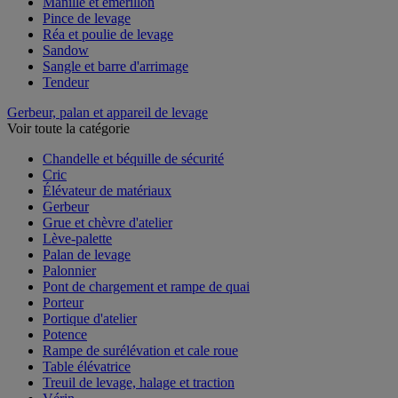
Manille et émerillon
Pince de levage
Réa et poulie de levage
Sandow
Sangle et barre d'arrimage
Tendeur
Gerbeur, palan et appareil de levage
Voir toute la catégorie
Chandelle et béquille de sécurité
Cric
Élévateur de matériaux
Gerbeur
Grue et chèvre d'atelier
Lève-palette
Palan de levage
Palonnier
Pont de chargement et rampe de quai
Porteur
Portique d'atelier
Potence
Rampe de surélévation et cale roue
Table élévatrice
Treuil de levage, halage et traction