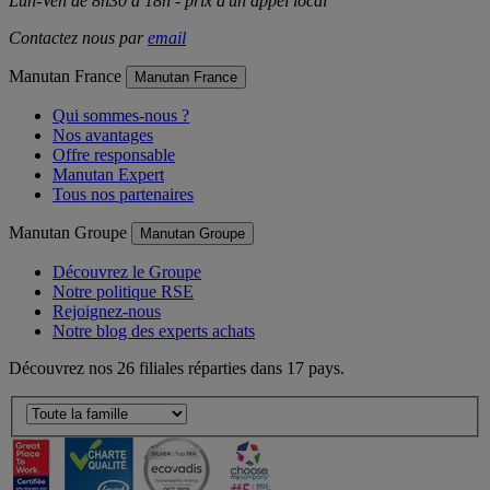
Lun-Ven de 8h30 à 18h - prix d'un appel local
Contactez nous par
email
Manutan France
Manutan France
Qui sommes-nous ?
Nos avantages
Offre responsable
Manutan Expert
Tous nos partenaires
Manutan Groupe
Manutan Groupe
Découvrez le Groupe
Notre politique RSE
Rejoignez-nous
Notre blog des experts achats
Découvrez nos 26 filiales réparties dans 17 pays.