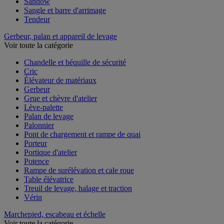
Sandow
Sangle et barre d'arrimage
Tendeur
Gerbeur, palan et appareil de levage
Voir toute la catégorie
Chandelle et béquille de sécurité
Cric
Élévateur de matériaux
Gerbeur
Grue et chèvre d'atelier
Lève-palette
Palan de levage
Palonnier
Pont de chargement et rampe de quai
Porteur
Portique d'atelier
Potence
Rampe de surélévation et cale roue
Table élévatrice
Treuil de levage, halage et traction
Vérin
Marchepied, escabeau et échelle
Voir toute la catégorie