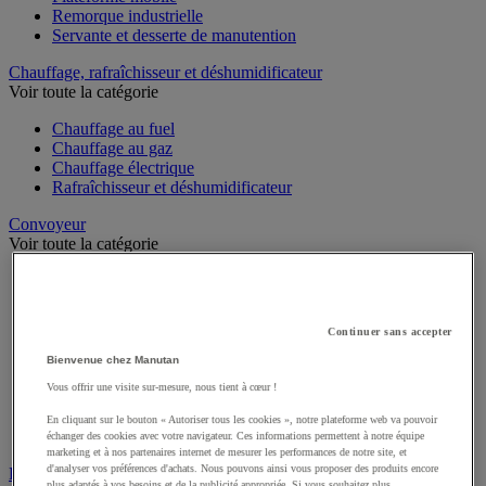
Remorque industrielle
Servante et desserte de manutention
Chauffage, rafraîchisseur et déshumidificateur
Voir toute la catégorie
Chauffage au fuel
Chauffage au gaz
Chauffage électrique
Rafraîchisseur et déshumidificateur
Convoyeur
Voir toute la catégorie
Accessoires pour convoyeur
Bille de manutention
Convoyeur à rouleaux
Continuer sans accepter
Convoyeur extensible et mobile
Convoyeur motorisé à bande
Bienvenue chez Manutan
Convoyeur pour palettes
Vous offrir une visite sur-mesure, nous tient à cœur !
Rail et barrette de manutention
Rouleau de manutention et galet pour convoyeur
En cliquant sur le bouton « Autoriser tous les cookies », notre plateforme web va pouvoir
Table à billes
échanger des cookies avec votre navigateur. Ces informations permettent à notre équipe
marketing et à nos partenaires internet de mesurer les performances de notre site, et
d'analyser vos préférences d'achats. Nous pouvons ainsi vous proposer des produits encore
Diable
plus adaptés à vos besoins et de la publicité appropriée. Si vous souhaitez plus