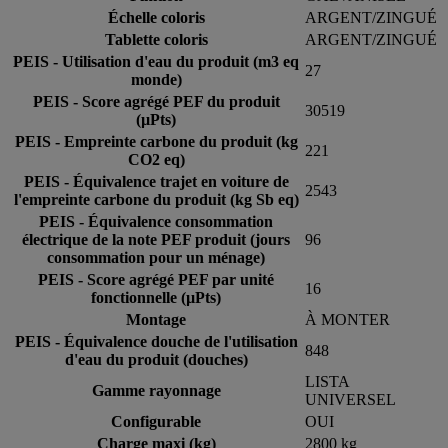
Échelle coloris
ARGENT/ZINGUÉ
Tablette coloris
ARGENT/ZINGUÉ
PEIS - Utilisation d'eau du produit (m3 eq
27
monde)
PEIS - Score agrégé PEF du produit
30519
(µPts)
PEIS - Empreinte carbone du produit (kg
221
CO2 eq)
PEIS - Équivalence trajet en voiture de
2543
l'empreinte carbone du produit (kg Sb eq)
PEIS - Équivalence consommation
électrique de la note PEF produit (jours
96
consommation pour un ménage)
PEIS - Score agrégé PEF par unité
16
fonctionnelle (µPts)
Montage
À MONTER
PEIS - Équivalence douche de l'utilisation
848
d'eau du produit (douches)
LISTA
Gamme rayonnage
UNIVERSEL
Configurable
OUI
Charge maxi (kg)
2800 kg