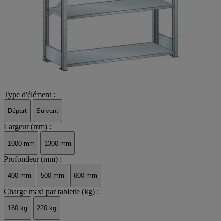
Type d'élément :
Départ
Suivant
Largeur (mm) :
1000 mm
1300 mm
Profondeur (mm) :
400 mm
500 mm
600 mm
Charge maxi par tablette (kg) :
160 kg
220 kg