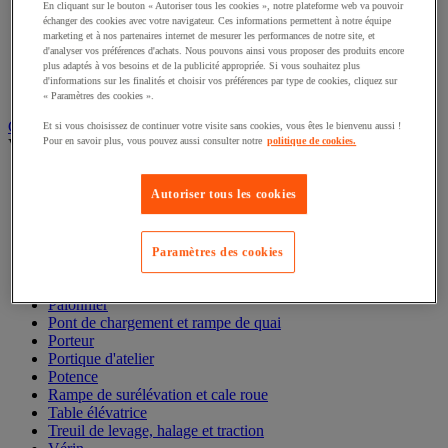
Manille et émerillon
En cliquant sur le bouton « Autoriser tous les cookies », notre plateforme web va pouvoir
Pince de levage
échanger des cookies avec votre navigateur. Ces informations permettent à notre équipe
Réa et poulie de levage
marketing et à nos partenaires internet de mesurer les performances de notre site, et
d'analyser vos préférences d'achats. Nous pouvons ainsi vous proposer des produits encore
Sandow
plus adaptés à vos besoins et de la publicité appropriée. Si vous souhaitez plus
Sangle et barre d'arrimage
d'informations sur les finalités et choisir vos préférences par type de cookies, cliquez sur
Tendeur
« Paramètres des cookies ».
Gerbeur, palan et appareil de levage
Et si vous choisissez de continuer votre visite sans cookies, vous êtes le bienvenu aussi !
Pour en savoir plus, vous pouvez aussi consulter notre
politique de cookies.
Voir toute la catégorie
Chandelle et béquille de sécurité
Autoriser tous les cookies
Cric
Élévateur de matériaux
Gerbeur
Grue et chèvre d'atelier
Paramètres des cookies
Lève-palette
Palan de levage
Palonnier
Pont de chargement et rampe de quai
Porteur
Portique d'atelier
Potence
Rampe de surélévation et cale roue
Table élévatrice
Treuil de levage, halage et traction