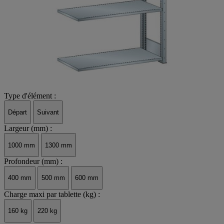
Type d'élément :
Départ
Suivant
Largeur (mm) :
1000 mm
1300 mm
Profondeur (mm) :
400 mm
500 mm
600 mm
Charge maxi par tablette (kg) :
160 kg
220 kg