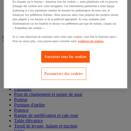
Manille et émerillon
En cliquant sur le bouton « Autoriser tous les cookies », notre plateforme web va pouvoir
Pince de levage
échanger des cookies avec votre navigateur. Ces informations permettent à notre équipe
Réa et poulie de levage
marketing et à nos partenaires internet de mesurer les performances de notre site, et
d'analyser vos préférences d'achats. Nous pouvons ainsi vous proposer des produits encore
Sandow
plus adaptés à vos besoins et de la publicité appropriée. Si vous souhaitez plus
Sangle et barre d'arrimage
d'informations sur les finalités et choisir vos préférences par type de cookies, cliquez sur
Tendeur
« Paramètres des cookies ».
Gerbeur, palan et appareil de levage
Et si vous choisissez de continuer votre visite sans cookies, vous êtes le bienvenu aussi !
Pour en savoir plus, vous pouvez aussi consulter notre
politique de cookies.
Voir toute la catégorie
Chandelle et béquille de sécurité
Autoriser tous les cookies
Cric
Élévateur de matériaux
Gerbeur
Grue et chèvre d'atelier
Paramètres des cookies
Lève-palette
Palan de levage
Palonnier
Pont de chargement et rampe de quai
Porteur
Portique d'atelier
Potence
Rampe de surélévation et cale roue
Table élévatrice
Treuil de levage, halage et traction