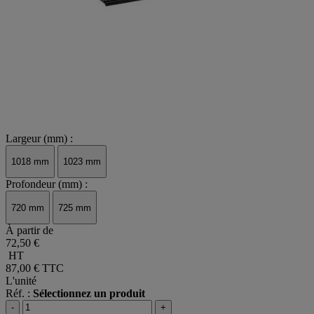
Largeur (mm) :
1018 mm
1023 mm
Profondeur (mm) :
720 mm
725 mm
À partir de
72,50 €
HT
87,00 €
TTC
L'unité
Réf. :
Sélectionnez un produit
-
+