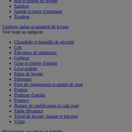
Réa et poulie de levage
Sandow
Sangle et barre d'arrimage
Tendeur
Gerbeur, palan et appareil de levage
Voir toute la catégorie
Chandelle et béquille de sécurité
Cric
Élévateur de matériaux
Gerbeur
Grue et chèvre d'atelier
Lève-palette
Palan de levage
Palonnier
Pont de chargement et rampe de quai
Porteur
Portique d'atelier
Potence
Rampe de surélévation et cale roue
Table élévatrice
Treuil de levage, halage et traction
Vérin
Marchepied, escabeau et échelle