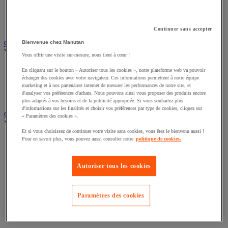
Plateforme mobile
Remorque industrielle
Servante et desserte de manutention
Continuer sans accepter
Chauffage, rafraîchisseur et déshumidificateur
Bienvenue chez Manutan
Voir toute la catégorie
Vous offrir une visite sur-mesure, nous tient à cœur !
Chauffage au fuel
En cliquant sur le bouton « Autoriser tous les cookies », notre plateforme web va pouvoir
Chauffage au gaz
échanger des cookies avec votre navigateur. Ces informations permettent à notre équipe
marketing et à nos partenaires internet de mesurer les performances de notre site, et
Chauffage électrique
d'analyser vos préférences d'achats. Nous pouvons ainsi vous proposer des produits encore
Rafraîchisseur et déshumidificateur
plus adaptés à vos besoins et de la publicité appropriée. Si vous souhaitez plus
d'informations sur les finalités et choisir vos préférences par type de cookies, cliquez sur
Convoyeur
« Paramètres des cookies ».
Voir toute la catégorie
Et si vous choisissez de continuer votre visite sans cookies, vous êtes le bienvenu aussi !
Pour en savoir plus, vous pouvez aussi consulter notre
politique de cookies.
Accessoires pour convoyeur
Bille de manutention
Convoyeur à rouleaux
Autoriser tous les cookies
Convoyeur extensible et mobile
Convoyeur motorisé à bande
Convoyeur pour palettes
Rail et barrette de manutention
Paramètres des cookies
Rouleau de manutention et galet pour convoyeur
Table à billes