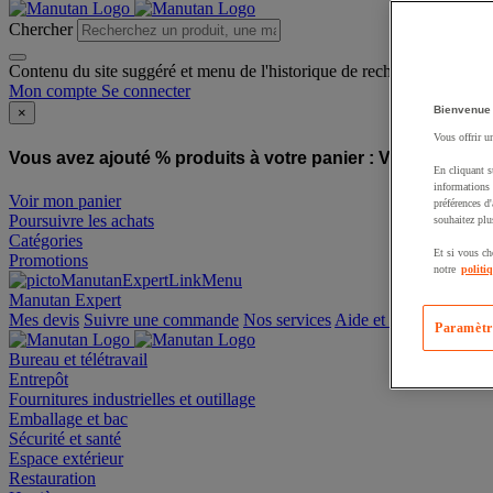
Chercher
Contenu du site suggéré et menu de l'historique de recherche
Mon compte
Se connecter
Bienvenue
×
Vous offrir u
Vous avez ajouté % produits à votre panier :
Vous avez ajo
En cliquant s
informations 
Voir mon panier
préférences d
Poursuivre les achats
souhaitez plu
Catégories
Et si vous ch
Promotions
notre
politi
Manutan Expert
offre reconditionnée
Paramètr
Mes devis
Suivre une commande
Nos services
Aide et contact
Bureau et télétravail
Entrepôt
Fournitures industrielles et outillage
Emballage et bac
Sécurité et santé
Espace extérieur