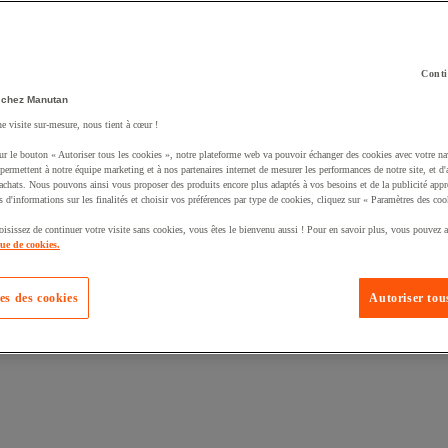
Conti
 chez Manutan
ne visite sur-mesure, nous tient à cœur !
uté un produit à votre panier :
ur le bouton « Autoriser tous les cookies », notre plateforme web va pouvoir échanger des cookies avec votre na
permettent à notre équipe marketing et à nos partenaires internet de mesurer les performances de notre site, et d'
'achats. Nous pouvons ainsi vous proposer des produits encore plus adaptés à vos besoins et de la publicité appr
s d'informations sur les finalités et choisir vos préférences par type de cookies, cliquez sur « Paramètres des coo
oisissez de continuer votre visite sans cookies, vous êtes le bienvenu aussi ! Pour en savoir plus, vous pouvez a
que de cookies.
es des cookies
Autoriser tous