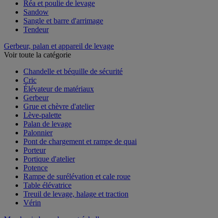
Pince de levage
Réa et poulie de levage
Sandow
Sangle et barre d'arrimage
Tendeur
Gerbeur, palan et appareil de levage
Voir toute la catégorie
Chandelle et béquille de sécurité
Cric
Élévateur de matériaux
Gerbeur
Grue et chèvre d'atelier
Lève-palette
Palan de levage
Palonnier
Pont de chargement et rampe de quai
Porteur
Portique d'atelier
Potence
Rampe de surélévation et cale roue
Table élévatrice
Treuil de levage, halage et traction
Vérin