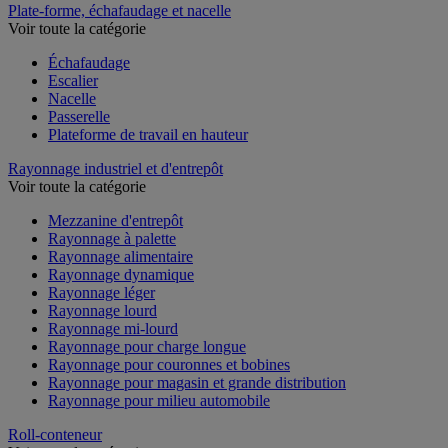
Plate-forme, échafaudage et nacelle
Voir toute la catégorie
Échafaudage
Escalier
Nacelle
Passerelle
Plateforme de travail en hauteur
Rayonnage industriel et d'entrepôt
Voir toute la catégorie
Mezzanine d'entrepôt
Rayonnage à palette
Rayonnage alimentaire
Rayonnage dynamique
Rayonnage léger
Rayonnage lourd
Rayonnage mi-lourd
Rayonnage pour charge longue
Rayonnage pour couronnes et bobines
Rayonnage pour magasin et grande distribution
Rayonnage pour milieu automobile