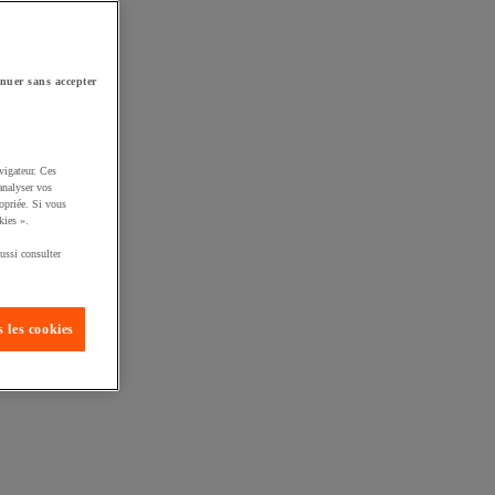
nuer sans accepter
vigateur. Ces
analyser vos
opriée. Si vous
kies ».
ussi consulter
 les cookies