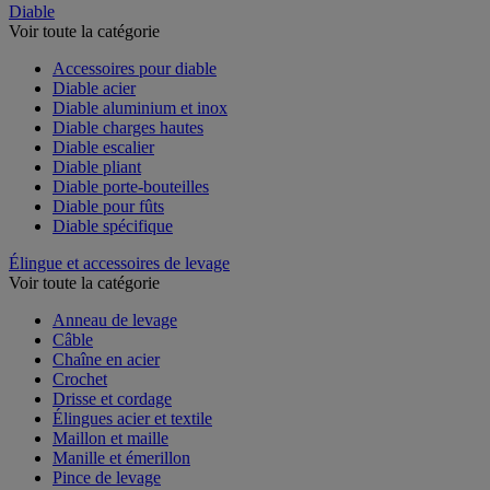
Diable
Voir toute la catégorie
Accessoires pour diable
Diable acier
Diable aluminium et inox
Diable charges hautes
Diable escalier
Diable pliant
Diable porte-bouteilles
Diable pour fûts
Diable spécifique
Élingue et accessoires de levage
Voir toute la catégorie
Anneau de levage
Câble
Chaîne en acier
Crochet
Drisse et cordage
Élingues acier et textile
Maillon et maille
Manille et émerillon