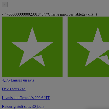
×
{ "7000000000002301843":"Charge maxi par tablette (kg)" }
4,1/5 Laissez un avis
Devis sous 24h
Livraison offerte dès 200 € HT
Retour gratuit sous 30 jours