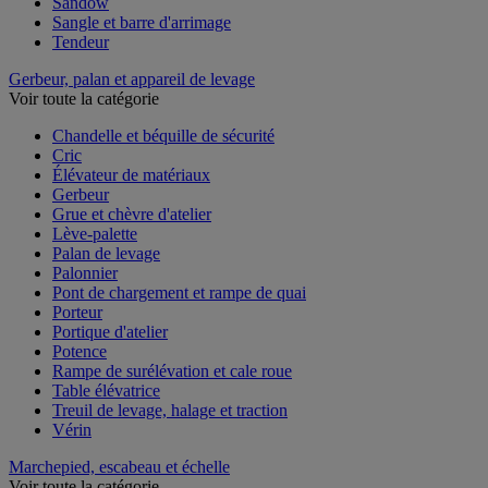
Sandow
Sangle et barre d'arrimage
Tendeur
Gerbeur, palan et appareil de levage
Voir toute la catégorie
Chandelle et béquille de sécurité
Cric
Élévateur de matériaux
Gerbeur
Grue et chèvre d'atelier
Lève-palette
Palan de levage
Palonnier
Pont de chargement et rampe de quai
Porteur
Portique d'atelier
Potence
Rampe de surélévation et cale roue
Table élévatrice
Treuil de levage, halage et traction
Vérin
Marchepied, escabeau et échelle
Voir toute la catégorie