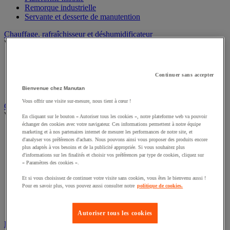
Remorque industrielle
Servante et desserte de manutention
Chauffage, rafraîchisseur et déshumidificateur
Voir toute la catégorie
Chauffage au fuel
Chauffage au gaz
Continuer sans accepter
Chauffage électrique
Rafraîchisseur et déshumidificateur
Bienvenue chez Manutan
Vous offrir une visite sur-mesure, nous tient à cœur !
Convoyeur
Voir toute la catégorie
En cliquant sur le bouton « Autoriser tous les cookies », notre plateforme web va pouvoir
échanger des cookies avec votre navigateur. Ces informations permettent à notre équipe
Accessoires pour convoyeur
marketing et à nos partenaires internet de mesurer les performances de notre site, et
d'analyser vos préférences d'achats. Nous pouvons ainsi vous proposer des produits encore
Bille de manutention
plus adaptés à vos besoins et de la publicité appropriée. Si vous souhaitez plus
Convoyeur à rouleaux
d'informations sur les finalités et choisir vos préférences par type de cookies, cliquez sur
Convoyeur extensible et mobile
« Paramètres des cookies ».
Convoyeur motorisé à bande
Convoyeur pour palettes
Et si vous choisissez de continuer votre visite sans cookies, vous êtes le bienvenu aussi !
Pour en savoir plus, vous pouvez aussi consulter notre
politique de cookies.
Rail et barrette de manutention
Rouleau de manutention et galet pour convoyeur
Table à billes
Autoriser tous les cookies
Diable