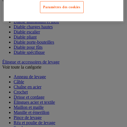
Voir toute la catégorie
Paramètres des cookies
Accessoires pour diable
Diable acier
Diable aluminium et inox
Diable charges hautes
Diable escalier
Diable pliant
Diable porte-bouteilles
Diable pour fûts
Diable spécifique
Élingue et accessoires de levage
Voir toute la catégorie
Anneau de levage
Câble
Chaîne en acier
Crochet
Drisse et cordage
Élingues acier et textile
Maillon et maille
Manille et émerillon
Pince de levage
Réa et poulie de levage