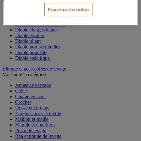
Voir toute la catégorie
Paramètres des cookies
Accessoires pour diable
Diable acier
Diable aluminium et inox
Diable charges hautes
Diable escalier
Diable pliant
Diable porte-bouteilles
Diable pour fûts
Diable spécifique
Élingue et accessoires de levage
Voir toute la catégorie
Anneau de levage
Câble
Chaîne en acier
Crochet
Drisse et cordage
Élingues acier et textile
Maillon et maille
Manille et émerillon
Pince de levage
Réa et poulie de levage