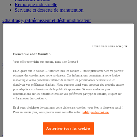
Remorque industrielle
Servante et desserte de manutention
Chauffage, rafraîchisseur et déshumidificateur
Voir toute la catégorie
Chauffage au fuel
Chauffage au gaz
Continuer sans accepter
Chauffage électrique
Rafraîchisseur et déshumidificateur
Bienvenue chez Manutan
Vous offrir une visite sur-mesure, nous tient à cœur !
Convoyeur
Voir toute la catégorie
En cliquant sur le bouton « Autoriser tous les cookies », notre plateforme web va pouvoir
échanger des cookies avec votre navigateur. Ces informations permettent à notre équipe
Accessoires pour convoyeur
marketing et à nos partenaires internet de mesurer les performances de notre site, et
Bille de manutention
d'analyser vos préférences d'achats. Nous pouvons ainsi vous proposer des produits encore
Convoyeur à rouleaux
plus adaptés à vos besoins et de la publicité appropriée. Si vous souhaitez plus
d'informations sur les finalités et choisir vos préférences par type de cookies, cliquez sur
Convoyeur extensible et mobile
« Paramètres des cookies ».
Convoyeur motorisé à bande
Convoyeur pour palettes
Et si vous choisissez de continuer votre visite sans cookies, vous êtes le bienvenu aussi !
Rail et barrette de manutention
Pour en savoir plus, vous pouvez aussi consulter notre
politique de cookies.
Rouleau de manutention et galet pour convoyeur
Table à billes
Autoriser tous les cookies
Diable