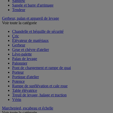
Sandow
Sangle et barre d'arrimage
Tendeur
Gerbeur, palan et appareil de levage
Voir toute la catégorie
Chandelle et béquille de sécurité
Cric
Élévateur de matériaux
Gerbeur
Grue et chèvre d'atelier
Lève-palette
Palan de levage
Palonnier
Pont de chargement et rampe de quai
Porteur
Portique d'atelier
Potence
Rampe de surélévation et cale roue
Table élévatrice
Treuil de levage, halage et traction
Vérin
Marchepied, escabeau et échelle
Voir toute la catégorie