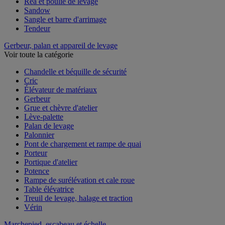
Réa et poulie de levage
Sandow
Sangle et barre d'arrimage
Tendeur
Gerbeur, palan et appareil de levage
Voir toute la catégorie
Chandelle et béquille de sécurité
Cric
Élévateur de matériaux
Gerbeur
Grue et chèvre d'atelier
Lève-palette
Palan de levage
Palonnier
Pont de chargement et rampe de quai
Porteur
Portique d'atelier
Potence
Rampe de surélévation et cale roue
Table élévatrice
Treuil de levage, halage et traction
Vérin
Marchepied, escabeau et échelle