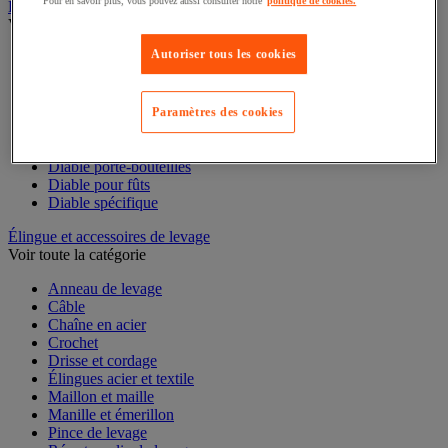
Pour en savoir plus, vous pouvez aussi consulter notre
politique de cookies.
Diable
Voir toute la catégorie
Autoriser tous les cookies
Accessoires pour diable
Diable acier
Diable aluminium et inox
Diable charges hautes
Paramètres des cookies
Diable escalier
Diable pliant
Diable porte-bouteilles
Diable pour fûts
Diable spécifique
Élingue et accessoires de levage
Voir toute la catégorie
Anneau de levage
Câble
Chaîne en acier
Crochet
Drisse et cordage
Élingues acier et textile
Maillon et maille
Manille et émerillon
Pince de levage