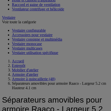
Hotte et caisson d'aspiration
Raccord et gaine de ventilation
Ventilateur centrifuge et hélicoïde
Vestiaire
Voir toute la catégorie
Vestiaire configurable
Accessoires pour vestiaire
Vestiaire consigne et multimédia
Vestiaire monocase
Vestiaire multicases
Vestiaire utilisation spécifique
Accueil
Entrepôt
Mobilier d'atelier
Armoire d'atelier
Armoire à quincaillerie
(48)
Séparateurs amovibles pour armoire Raaco - Largeur 5.2 cm
Hauteur 4.1 cm
Séparateurs amovibles pour
armoire Raaco - Largeur 5.2