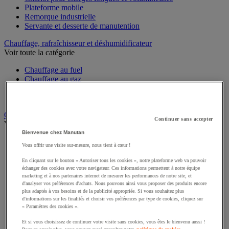
Plateforme mobile
Remorque industrielle
Servante et desserte de manutention
Chauffage, rafraîchisseur et déshumidificateur
Voir toute la catégorie
Chauffage au fuel
Chauffage au gaz
Chauffage électrique
Rafraîchisseur et déshumidificateur
Convoyeur
Continuer sans accepter
Voir toute la catégorie
Bienvenue chez Manutan
Accessoires pour convoyeur
Vous offrir une visite sur-mesure, nous tient à cœur !
Bille de manutention
Convoyeur à rouleaux
En cliquant sur le bouton « Autoriser tous les cookies », notre plateforme web va pouvoir
Convoyeur extensible et mobile
échanger des cookies avec votre navigateur. Ces informations permettent à notre équipe
marketing et à nos partenaires internet de mesurer les performances de notre site, et
Convoyeur motorisé à bande
d'analyser vos préférences d'achats. Nous pouvons ainsi vous proposer des produits encore
Convoyeur pour palettes
plus adaptés à vos besoins et de la publicité appropriée. Si vous souhaitez plus
Rail et barrette de manutention
d'informations sur les finalités et choisir vos préférences par type de cookies, cliquez sur
Rouleau de manutention et galet pour convoyeur
« Paramètres des cookies ».
Table à billes
Et si vous choisissez de continuer votre visite sans cookies, vous êtes le bienvenu aussi !