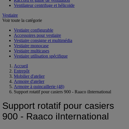
Raccord et gaine de ventilation
Ventilateur centrifuge et hélicoïde
Vestiaire
Voir toute la catégorie
Vestiaire configurable
Accessoires pour vestiaire
Vestiaire consigne et multimédia
Vestiaire monocase
Vestiaire multicases
Vestiaire utilisation spécifique
Accueil
Entrepôt
Mobilier d'atelier
Armoire d'atelier
Armoire à quincaillerie
(48)
Support rotatif pour casiers 900 - Raaco iInternational
Support rotatif pour casiers
900 - Raaco iInternational