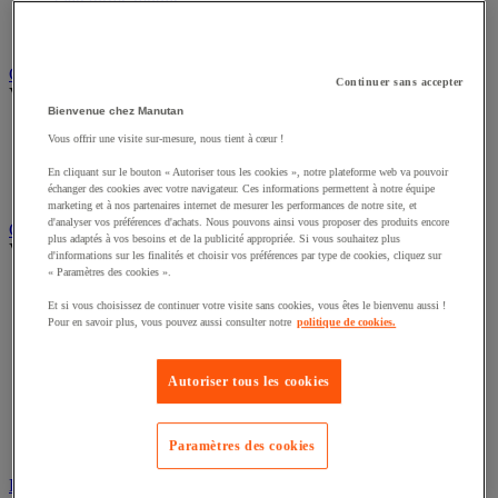
Remorque industrielle
Servante et desserte de manutention
Chauffage, rafraîchisseur et déshumidificateur
Continuer sans accepter
Voir toute la catégorie
Bienvenue chez Manutan
Chauffage au fuel
Vous offrir une visite sur-mesure, nous tient à cœur !
Chauffage au gaz
Chauffage électrique
En cliquant sur le bouton « Autoriser tous les cookies », notre plateforme web va pouvoir
Rafraîchisseur et déshumidificateur
échanger des cookies avec votre navigateur. Ces informations permettent à notre équipe
marketing et à nos partenaires internet de mesurer les performances de notre site, et
d'analyser vos préférences d'achats. Nous pouvons ainsi vous proposer des produits encore
Convoyeur
plus adaptés à vos besoins et de la publicité appropriée. Si vous souhaitez plus
Voir toute la catégorie
d'informations sur les finalités et choisir vos préférences par type de cookies, cliquez sur
« Paramètres des cookies ».
Accessoires pour convoyeur
Bille de manutention
Et si vous choisissez de continuer votre visite sans cookies, vous êtes le bienvenu aussi !
Pour en savoir plus, vous pouvez aussi consulter notre
politique de cookies.
Convoyeur à rouleaux
Convoyeur extensible et mobile
Convoyeur motorisé à bande
Autoriser tous les cookies
Convoyeur pour palettes
Rail et barrette de manutention
Rouleau de manutention et galet pour convoyeur
Table à billes
Paramètres des cookies
Diable