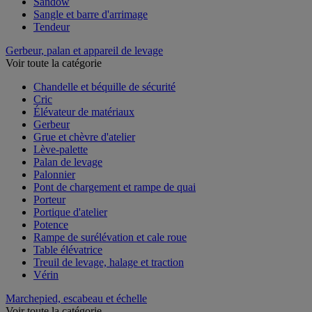
Sandow
Sangle et barre d'arrimage
Tendeur
Gerbeur, palan et appareil de levage
Voir toute la catégorie
Chandelle et béquille de sécurité
Cric
Élévateur de matériaux
Gerbeur
Grue et chèvre d'atelier
Lève-palette
Palan de levage
Palonnier
Pont de chargement et rampe de quai
Porteur
Portique d'atelier
Potence
Rampe de surélévation et cale roue
Table élévatrice
Treuil de levage, halage et traction
Vérin
Marchepied, escabeau et échelle
Voir toute la catégorie