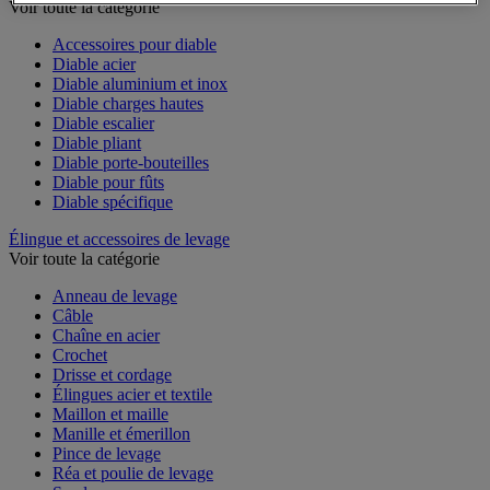
Voir toute la catégorie
Accessoires pour diable
Diable acier
Diable aluminium et inox
Diable charges hautes
Diable escalier
Diable pliant
Diable porte-bouteilles
Diable pour fûts
Diable spécifique
Élingue et accessoires de levage
Voir toute la catégorie
Anneau de levage
Câble
Chaîne en acier
Crochet
Drisse et cordage
Élingues acier et textile
Maillon et maille
Manille et émerillon
Pince de levage
Réa et poulie de levage