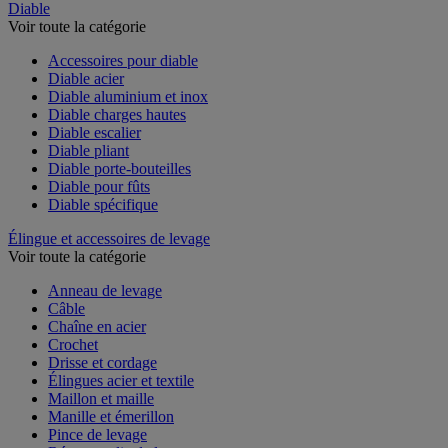
Diable
Voir toute la catégorie
Accessoires pour diable
Diable acier
Diable aluminium et inox
Diable charges hautes
Diable escalier
Diable pliant
Diable porte-bouteilles
Diable pour fûts
Diable spécifique
Élingue et accessoires de levage
Voir toute la catégorie
Anneau de levage
Câble
Chaîne en acier
Crochet
Drisse et cordage
Élingues acier et textile
Maillon et maille
Manille et émerillon
Pince de levage