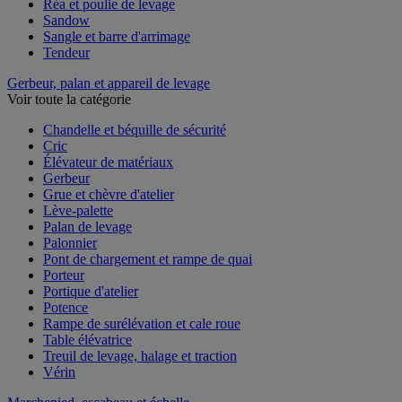
Réa et poulie de levage
Sandow
Sangle et barre d'arrimage
Tendeur
Gerbeur, palan et appareil de levage
Voir toute la catégorie
Chandelle et béquille de sécurité
Cric
Élévateur de matériaux
Gerbeur
Grue et chèvre d'atelier
Lève-palette
Palan de levage
Palonnier
Pont de chargement et rampe de quai
Porteur
Portique d'atelier
Potence
Rampe de surélévation et cale roue
Table élévatrice
Treuil de levage, halage et traction
Vérin