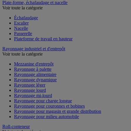
Plate-forme, échafaudage et nacelle
Voir toute la catégorie
Échafaudage
Escalier
Nacelle
Passerelle
Plateforme de travail en hauteur
Rayonnage industriel et d'entrepôt
Voir toute la catégorie
Mezzanine d'entrepôt
Rayonnage à palette
Rayonnage alimentaire
Rayonnage dynamique
Rayonnage léger
Rayonnage lourd
Rayonnage mi-lourd
Rayonnage pour charge longue
Rayonnage pour couronnes et bobines
Rayonnage pour magasin et grande distribution
Rayonnage pour milieu automobile
Roll-conteneur