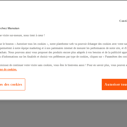
Conti
 chez Manutan
uté un produit à votre panier :
ne visite sur-mesure, nous tient à cœur !
ur le bouton « Autoriser tous les cookies », notre plateforme web va pouvoir échanger des cookies avec votre na
permettent à notre équipe marketing et à nos partenaires internet de mesurer les performances de notre site, et d'
'achats. Nous pouvons ainsi vous proposer des produits encore plus adaptés à vos besoins et de la publicité appr
s d'informations sur les finalités et choisir vos préférences par type de cookies, cliquez sur « Paramètres des coo
oisissez de continuer votre visite sans cookies, vous êtes le bienvenu aussi ! Pour en savoir plus, vous pouvez a
que de cookies.
es des cookies
Autoriser tous