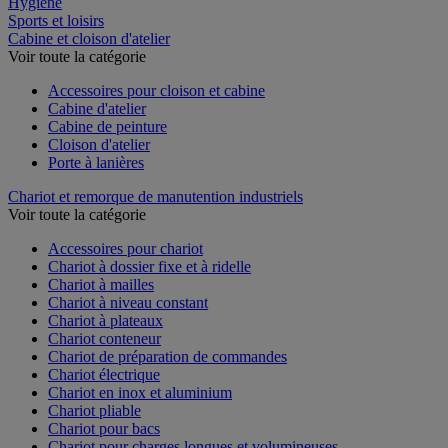
Hygiène
Sports et loisirs
Cabine et cloison d'atelier
Voir toute la catégorie
Accessoires pour cloison et cabine
Cabine d'atelier
Cabine de peinture
Cloison d'atelier
Porte à lanières
Chariot et remorque de manutention industriels
Voir toute la catégorie
Accessoires pour chariot
Chariot à dossier fixe et à ridelle
Chariot à mailles
Chariot à niveau constant
Chariot à plateaux
Chariot conteneur
Chariot de préparation de commandes
Chariot électrique
Chariot en inox et aluminium
Chariot pliable
Chariot pour bacs
Chariot pour charges longues et volumineuses