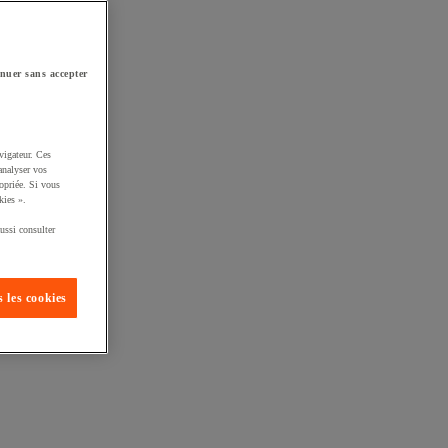
nuer sans accepter
vigateur. Ces
analyser vos
opriée. Si vous
kies ».
ussi consulter
 les cookies