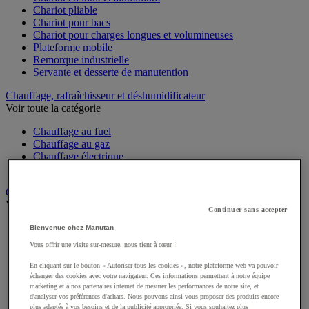
Chariot pliable
Chariot pour bacs
Chariot pour charges longues et volumineuses
Plateforme mobile
Remorque industrielle
Servante et desserte de manutention
Chauffage, rafraîchisseur et déshumidificateur
Voir toute la catégorie
Chauffage au fuel
Chauffage au gaz
Chauffage électrique
Rafraîchisseur et déshumidificateur
Convoyeur
Voir toute la catégorie
Continuer sans accepter
Accessoires pour convoyeur
Bienvenue chez Manutan
Bille de manutention
Vous offrir une visite sur-mesure, nous tient à cœur !
Convoyeur à rouleaux
Convoyeur extensible et mobile
En cliquant sur le bouton « Autoriser tous les cookies », notre plateforme web va pouvoir
Convoyeur motorisé à bande
échanger des cookies avec votre navigateur. Ces informations permettent à notre équipe
marketing et à nos partenaires internet de mesurer les performances de notre site, et
Convoyeur pour palettes
d'analyser vos préférences d'achats. Nous pouvons ainsi vous proposer des produits encore
Rail et barrette de manutention
plus adaptés à vos besoins et de la publicité appropriée. Si vous souhaitez plus