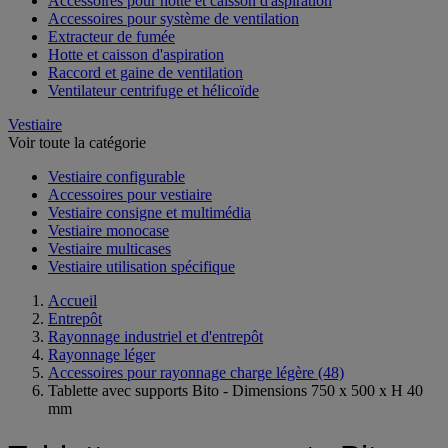
Accessoires pour hotte et caisson d'aspiration
Accessoires pour système de ventilation
Extracteur de fumée
Hotte et caisson d'aspiration
Raccord et gaine de ventilation
Ventilateur centrifuge et hélicoïde
Vestiaire
Voir toute la catégorie
Vestiaire configurable
Accessoires pour vestiaire
Vestiaire consigne et multimédia
Vestiaire monocase
Vestiaire multicases
Vestiaire utilisation spécifique
Accueil
Entrepôt
Rayonnage industriel et d'entrepôt
Rayonnage léger
Accessoires pour rayonnage charge légère
(48)
Tablette avec supports Bito - Dimensions 750 x 500 x H 40
mm