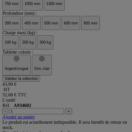
750 mm
1000 mm
1300 mm
Profondeur (mm) :
300 mm
400 mm
500 mm
600 mm
800 mm
Charge maxi (kg) :
100 kg
200 kg
300 kg
Tablette coloris :
Argent/zingué
Gris clair
Validez la sélection
43,90 €
HT
52,68 €
TTC
L'unité
Réf.
A934602
-
+
Ajouter au panier
Le produit est actuellement indisponible. Il sera bientôt de retour en
stock.