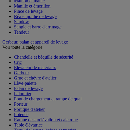
Maillon et maille
Manille et émerillon
Pince de levage
Réa et poulie de levage
Sandow
Sangle et barre d'arrimage
Tendeur
Gerbeur, palan et appareil de levage
Voir toute la catégorie
Chandelle et béquille de sécurité
Cric
Élévateur de matériaux
Gerbeur
Grue et chèvre d'atelier
Lève-palette
Palan de levage
Palonnier
Pont de chargement et rampe de quai
Porteur
Portique d'atelier
Potence
Rampe de surélévation et cale roue
Table élévatrice