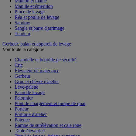
Maillon et maille
Manille et émerillon
Pince de levage
Réa et poulie de levage
Sandow
Sangle et barre d'arrimage
Tendeur
Gerbeur, palan et appareil de levage
Voir toute la catégorie
Chandelle et béquille de sécurité
Cric
Élévateur de matériaux
Gerbeur
Grue et chèvre d'atelier
Lève-palette
Palan de levage
Palonnier
Pont de chargement et rampe de quai
Porteur
Portique d'atelier
Potence
Rampe de surélévation et cale roue
Table élévatrice