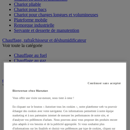
Chariot pliable
Chariot pour bacs
Chariot pour charges longues et volumineuses
Plateforme mobile
Remorque industrielle
Servante et desserte de manutention
Chauffage, rafraîchisseur et déshumidificateur
Voir toute la catégorie
Chauffage au fuel
Chauffage au gaz
Chauffage électrique
Rafraîchisseur et déshumidificateur
Convoyeur
Continuer sans accepter
Voir toute la catégorie
Bienvenue chez Manutan
Accessoires pour convoyeur
Vous offrir une visite sur-mesure, nous tient à cœur !
Bille de manutention
Convoyeur à rouleaux
En cliquant sur le bouton « Autoriser tous les cookies », notre plateforme web va pouvoir
Convoyeur extensible et mobile
échanger des cookies avec votre navigateur. Ces informations permettent à notre équipe
marketing et à nos partenaires internet de mesurer les performances de notre site, et
Convoyeur motorisé à bande
d'analyser vos préférences d'achats. Nous pouvons ainsi vous proposer des produits encore
Convoyeur pour palettes
plus adaptés à vos besoins et de la publicité appropriée. Si vous souhaitez plus
Rail et barrette de manutention
d'informations sur les finalités et choisir vos préférences par type de cookies, cliquez sur