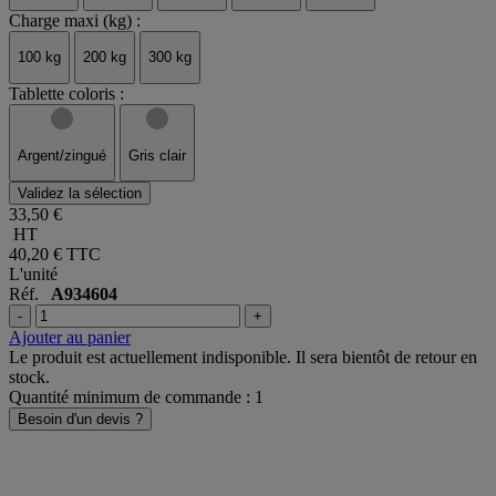
Charge maxi (kg) :
100 kg
200 kg
300 kg
Tablette coloris :
Argent/zingué
Gris clair
Validez la sélection
33,50 €
HT
40,20 €
TTC
L'unité
Réf.
A934604
-
+
Ajouter au panier
Le produit est actuellement indisponible. Il sera bientôt de retour en
stock.
Quantité minimum de commande : 1
Besoin d'un devis ?