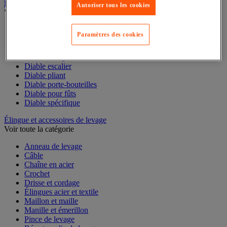
Diable
Autoriser tous les cookies
Voir toute la catégorie
Accessoires pour diable
Paramètres des cookies
Diable acier
Diable aluminium et inox
Diable charges hautes
Diable escalier
Diable pliant
Diable porte-bouteilles
Diable pour fûts
Diable spécifique
Élingue et accessoires de levage
Voir toute la catégorie
Anneau de levage
Câble
Chaîne en acier
Crochet
Drisse et cordage
Élingues acier et textile
Maillon et maille
Manille et émerillon
Pince de levage