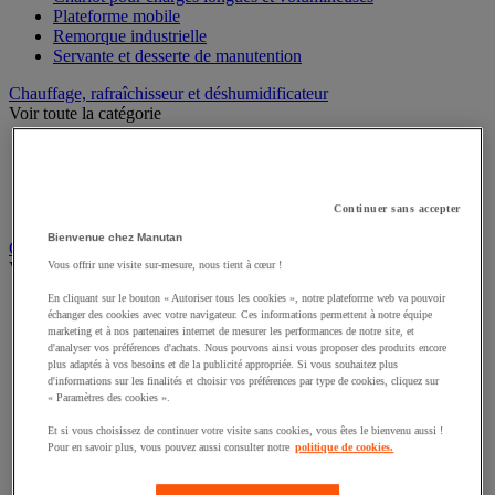
Plateforme mobile
Remorque industrielle
Servante et desserte de manutention
Chauffage, rafraîchisseur et déshumidificateur
Voir toute la catégorie
Chauffage au fuel
Chauffage au gaz
Chauffage électrique
Rafraîchisseur et déshumidificateur
Continuer sans accepter
Bienvenue chez Manutan
Convoyeur
Voir toute la catégorie
Vous offrir une visite sur-mesure, nous tient à cœur !
En cliquant sur le bouton « Autoriser tous les cookies », notre plateforme web va pouvoir
Accessoires pour convoyeur
échanger des cookies avec votre navigateur. Ces informations permettent à notre équipe
Bille de manutention
marketing et à nos partenaires internet de mesurer les performances de notre site, et
Convoyeur à rouleaux
d'analyser vos préférences d'achats. Nous pouvons ainsi vous proposer des produits encore
Convoyeur extensible et mobile
plus adaptés à vos besoins et de la publicité appropriée. Si vous souhaitez plus
d'informations sur les finalités et choisir vos préférences par type de cookies, cliquez sur
Convoyeur motorisé à bande
« Paramètres des cookies ».
Convoyeur pour palettes
Rail et barrette de manutention
Et si vous choisissez de continuer votre visite sans cookies, vous êtes le bienvenu aussi !
Rouleau de manutention et galet pour convoyeur
Pour en savoir plus, vous pouvez aussi consulter notre
politique de cookies.
Table à billes