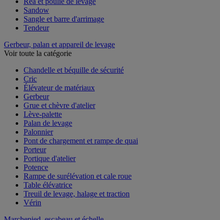
Réa et poulie de levage
Sandow
Sangle et barre d'arrimage
Tendeur
Gerbeur, palan et appareil de levage
Voir toute la catégorie
Chandelle et béquille de sécurité
Cric
Élévateur de matériaux
Gerbeur
Grue et chèvre d'atelier
Lève-palette
Palan de levage
Palonnier
Pont de chargement et rampe de quai
Porteur
Portique d'atelier
Potence
Rampe de surélévation et cale roue
Table élévatrice
Treuil de levage, halage et traction
Vérin
Marchepied, escabeau et échelle